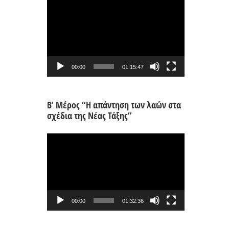
Πρόγραμμα
Αναπαραγωγής
Βίντεο
00:00
01:15:47
Β’ Μέρος “Η απάντηση των λαών στα
σχέδια της Νέας Τάξης”
Πρόγραμμα
Αναπαραγωγής
Βίντεο
00:00
01:32:36