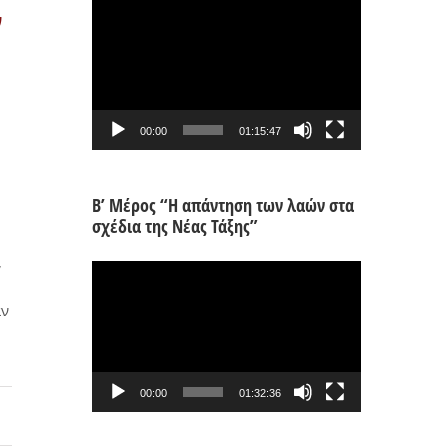
Πρόγραμμα
ν
Αναπαραγωγής
Βίντεο
00:00
01:15:47
Β’ Μέρος “Η απάντηση των λαών στα
σχέδια της Νέας Τάξης”
,
Πρόγραμμα
Αναπαραγωγής
αν
Βίντεο
00:00
01:32:36