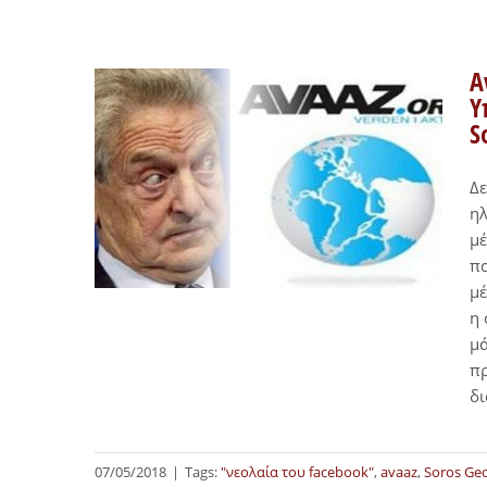
A
Υ
S
Δε
ηλ
μέ
πα
μέ
η 
μά
πρ
δι
07/05/2018
|
Tags:
"νεολαία του facebook"
,
avaaz
,
Soros Ge