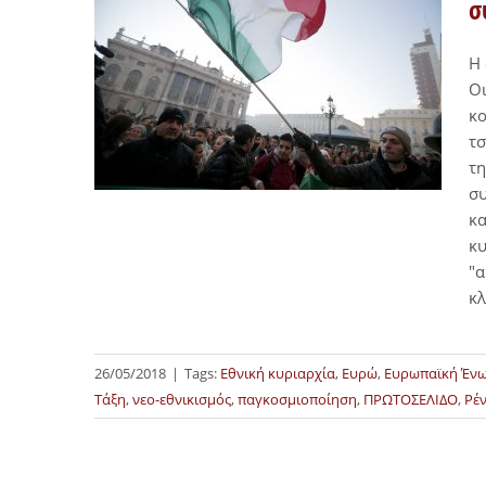
σ
Η 
Οι
κο
τσ
τη
συ
κα
κυ
"α
κ
26/05/2018
|
Tags:
Εθνική κυριαρχία
,
Ευρώ
,
Ευρωπαϊκή Έν
Τάξη
,
νεο-εθνικισμός
,
παγκοσμιοποίηση
,
ΠΡΩΤΟΣΕΛΙΔΟ
,
Ρέν