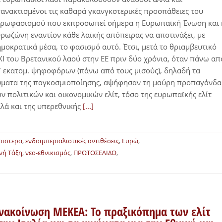
ανακτισμένοι τις καθαρά γκανγκστερικές προσπάθειες του
υρωφασισμού που εκπροσωπεί σήμερα η Ευρωπαϊκή Ένωση και 
ρωζώνη εναντίον κάθε λαϊκής απόπειρας να αποτινάξει, με
μοκρατικά μέσα, το φασισμό αυτό. Έτσι, μετά το θριαμβευτικό
I του Βρετανικού λαού στην ΕΕ πριν δύο χρόνια, όταν πάνω απ
 εκατομ. ψηφοφόρων (πάνω από τους μισούς), δηλαδή τα
ύματα της παγκοσμιοποίησης, αψήφησαν τη μαύρη προπαγάνδα
ν πολιτικών και οικονομικών ελίτ, τόσο της ευρωπαϊκής ελίτ
λά και της υπερεθνικής
[...]
ριστερα
,
ενδοϊμπεριαλιστικές αντιθέσεις
,
Ευρώ
,
νή Τάξη
,
νεο-εθνικισμός
,
ΠΡΩΤΟΣΕΛΙΔΟ
,
νακοίνωση ΜΕΚΕΑ: Το πραξικόπημα των ελίτ