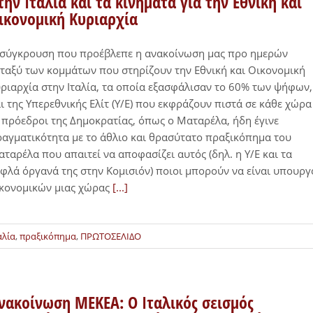
την Ιταλία και τα κινήματα για την Εθνική και
ικονομική Κυριαρχία
 σύγκρουση που προέβλεπε η ανακοίνωση μας προ ημερών
ταξύ των κομμάτων που στηρίζουν την Εθνική και Οικονομική
ριαρχία στην Ιταλία, τα οποία εξασφάλισαν το 60% των ψήφων,
ι της Υπερεθνικής Ελίτ (Υ/Ε) που εκφράζουν πιστά σε κάθε χώρα
 πρόεδροι της Δημοκρατίας, όπως ο Ματαρέλα, ήδη έγινε
αγματικότητα με το άθλιο και θρασύτατο πραξικόπημα του
ταρέλα που απαιτεί να αποφασίζει αυτός (δηλ. η Υ/Ε και τα
φλά όργανά της στην Κομισιόν) ποιοι μπορούν να είναι υπουργ
ικονομικών μιας χώρας
[...]
αλία
,
πραξικόπημα
,
ΠΡΩΤΟΣΕΛΙΔΟ
νακοίνωση ΜΕΚΕΑ: Ο Ιταλικός σεισμός