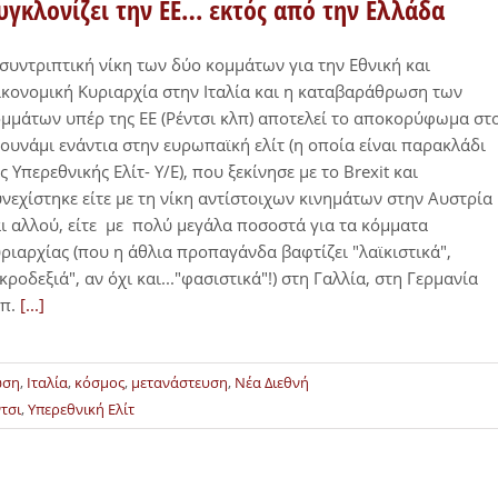
υγκλονίζει την ΕΕ… εκτός από την Ελλάδα
συντριπτική νίκη των δύο κομμάτων για την Εθνική και
κονομική Κυριαρχία στην Ιταλία και η καταβαράθρωση των
μμάτων υπέρ της ΕΕ (Ρέντσι κλπ) αποτελεί το αποκορύφωμα στ
ουνάμι ενάντια στην ευρωπαϊκή ελίτ (η οποία είναι παρακλάδι
ς Υπερεθνικής Ελίτ- Υ/Ε), που ξεκίνησε με το Brexit και
νεχίστηκε είτε με τη νίκη αντίστοιχων κινημάτων στην Αυστρία
ι αλλού, είτε με πολύ μεγάλα ποσοστά για τα κόμματα
ριαρχίας (που η άθλια προπαγάνδα βαφτίζει "λαϊκιστικά",
κροδεξιά", αν όχι και..."φασιστικά"!) στη Γαλλία, στη Γερμανία
λπ.
[...]
ωση
,
Ιταλία
,
κόσμος
,
μετανάστευση
,
Νέα Διεθνή
τσι
,
Υπερεθνική Ελίτ