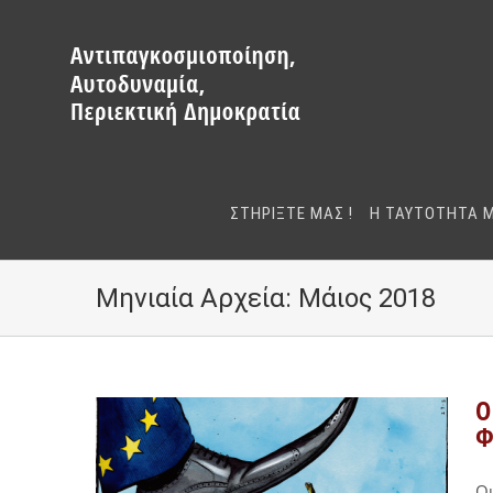
Μετάβαση
στο
περιεχόμενο
ΣΤΗΡΙΞΤΕ ΜΑΣ !
Η ΤΑΥΤΟΤΗΤΑ 
Μηνιαία Αρχεία:
Μάιος 2018
O
Φ
Οι