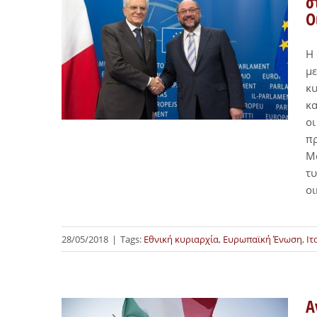
σ
Ο
Η
με
κυ
κα
οι
πρ
Μα
τυ
ο
28/05/2018
|
Tags:
Εθνική κυριαρχία
,
Ευρωπαϊκή Ένωση
,
Ιτ
Α