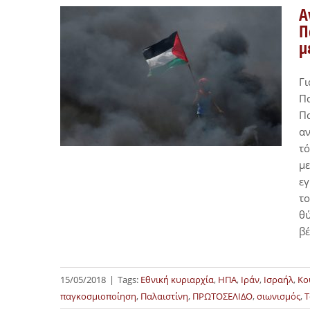
Α
Π
μ
Γι
Πα
Πα
αν
τό
με
εγ
το
θύ
βέ
15/05/2018
|
Tags:
Εθνική κυριαρχία
,
ΗΠΑ
,
Ιράν
,
Ισραήλ
,
Κο
παγκοσμιοποίηση
,
Παλαιστίνη
,
ΠΡΩΤΟΣΕΛΙΔΟ
,
σιωνισμός
,
Τ