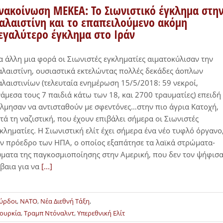
νακοίνωση ΜΕΚΕΑ: Το Σιωνιστικό έγκλημα στη
αλαιστίνη και το επαπειλούμενο ακόμη
εγαλύτερο έγκλημα στο Ιράν
α άλλη μια φορά οι Σιωνιστές εγκληματίες αιματοκύλισαν την
λαιστίνη, ουσιαστικά εκτελώντας πολλές δεκάδες άοπλων
λαιστινίων (τελευταία ενημέρωση 15/5/2018: 59 νεκροί,
άμεσα τους 7 παιδιά κάτω των 18, και 2700 τραυματίες) επειδή
λμησαν να αντισταθούν με σφεντόνες…στην πιο άγρια Kατοχή,
τά τη ναζιστική, που έχουν επιβάλει σήμερα οι Σιωνιστές
κληματίες. Η Σιωνιστική ελίτ έχει σήμερα ένα νέο τυφλό όργανο
ν πρόεδρο των ΗΠΑ, ο οποίος εξαπάτησε τα λαϊκά στρώματα-
ματα της παγκοσμιοποίησης στην Αμερική, που δεν τον ψήφισ
βαια για να
[...]
ύρδοι
,
ΝΑΤΟ
,
Νέα Διεθνή Τάξη
,
ουρκία
,
Τραμπ Ντόναλντ
,
Υπερεθνική Ελίτ