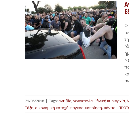
Α
Ε
Ο 
πε
τη
"ά
ημ
Νε
πα
κα
αν
21/05/2018
|
Tags:
αντιβία
,
γενοκτονία
,
Εθνική κυριαρχία
,
Μ
Τάξη
,
οικονομική κατοχή
,
παγκοσμιοποίηση
,
πόντιοι
,
ΠΡΩΤ