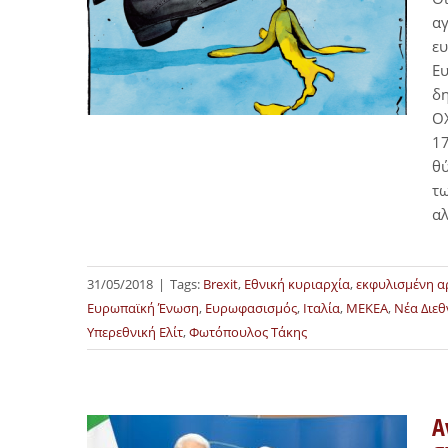
αγ
ε
Ευ
δη
OX
17
θ
τω
αλ
31/05/2018
|
Tags:
Brexit
,
Εθνική κυριαρχία
,
εκφυλισμένη α
Ευρωπαϊκή Ένωση
,
Ευρωφασισμός
,
Ιταλία
,
ΜΕΚΕΑ
,
Νέα Διεθ
Υπερεθνική Ελίτ
,
Φωτόπουλος Τάκης
Α