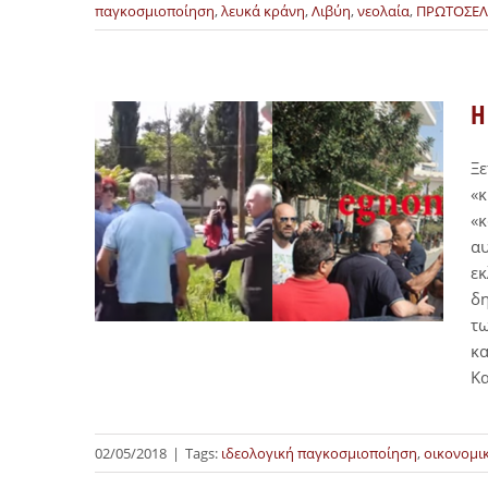
παγκοσμιοποίηση
,
λευκά κράνη
,
Λιβύη
,
νεολαία
,
ΠΡΩΤΟΣΕΛ
Η
Ξε
«κ
«κ
αυ
εκ
δη
τω
κα
Κ
02/05/2018
|
Tags:
ιδεολογική παγκοσμιοποίηση
,
οικονομι