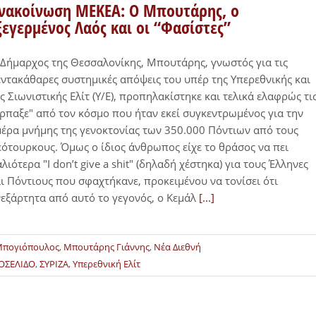
νακοίνωση ΜΕΚΕΑ: Ο Μπουτάρης, ο
ξεγερμένος Λαός και οι “Φασίστες”
Δήμαρχος της Θεσσαλονίκης, Μπουτάρης, γνωστός για τις
ντακάθαρες συστημικές απόψεις του υπέρ της Υπερεθνικής και
ς Σιωνιστικής Ελίτ (Υ/Ε), προπηλακίστηκε και τελικά ελαφρώς τι
ρπαξε" από τον κόσμο που ήταν εκεί συγκεντρωμένος για την
έρα μνήμης της γενοκτονίας των 350.000 Πόντιων από τους
ότουρκους. Όμως ο ίδιος άνθρωπος είχε το θράσος να πει
λιότερα "I don’t give a shit" (δηλαδή χέστηκα) για τους Έλληνες
ι Πόντιους που σφαχτήκανε, προκειμένου να τονίσει ότι
εξάρτητα από αυτό το γεγονός, ο Κεμάλ
[...]
πογιόπουλος
,
Μπουτάρης Γιάννης
,
Νέα Διεθνή
ΟΣΕΛΙΔΟ
,
ΣΥΡΙΖΑ
,
Υπερεθνική Ελίτ