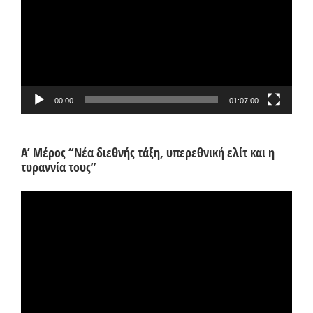
Βίντεο
00:00
01:07:00
Α’ Μέρος “Νέα διεθνής τάξη, υπερεθνική ελίτ και η
τυραννία τους”
Πρόγραμμα
Αναπαραγωγής
Βίντεο