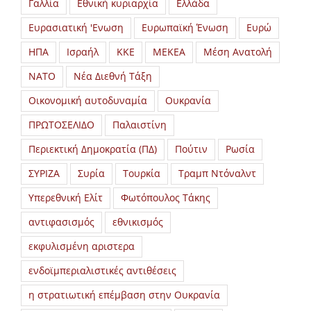
Γαλλία
Εθνική κυριαρχία
Ελλάδα
Ευρασιατική 'Ενωση
Ευρωπαϊκή Ένωση
Ευρώ
ΗΠΑ
Ισραήλ
ΚΚΕ
ΜΕΚΕΑ
Μέση Ανατολή
ΝΑΤΟ
Νέα Διεθνή Τάξη
Οικονομική αυτοδυναμία
Ουκρανία
ΠΡΩΤΟΣΕΛΙΔΟ
Παλαιστίνη
Περιεκτική Δημοκρατία (ΠΔ)
Πούτιν
Ρωσία
ΣΥΡΙΖΑ
Συρία
Τουρκία
Τραμπ Ντόναλντ
Υπερεθνική Ελίτ
Φωτόπουλος Τάκης
αντιφασισμός
εθνικισμός
εκφυλισμένη αριστερα
ενδοϊμπεριαλιστικές αντιθέσεις
η στρατιωτική επέμβαση στην Ουκρανία