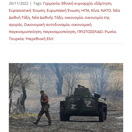
26/11/2022
|
Tags:
Γερμανία
,
Εθνική κυριαρχία
,
εξάρτηση
,
Ευρασιατική 'Ενωση
,
Ευρωπαϊκή Ένωση
,
ΗΠΑ
,
Κίνα
,
ΝΑΤΟ
,
Νέα
Διεθνή Τάξη
,
Νέα Διεθνής Τάξη
,
οικονομία
,
οικονομία της
αγοράς
,
Οικονομική αυτοδυναμία
,
οικονομική
παγκοσμιοποίηση
,
παγκοσμιοποίηση
,
ΠΡΩΤΟΣΕΛΙΔΟ
,
Ρωσία
,
Τουρκία
,
Υπερεθνική Ελίτ