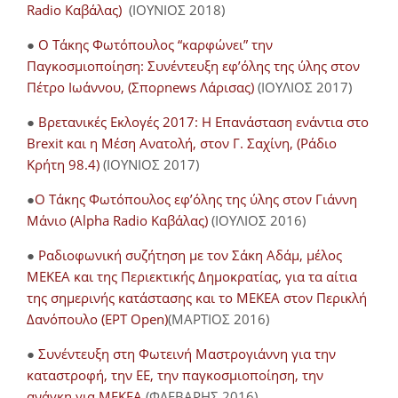
Radio Καβάλας)
(ΙΟΥΝΙΟΣ 2018)
●
Ο Τάκης Φωτόπουλος “καρφώνει” την
Παγκοσμιοποίηση: Συνέντευξη εφ’όλης της ύλης στον
Πέτρο Ιωάννου, (Σπορnews Λάρισας)
(ΙΟΥΛΙΟΣ 2017)
●
Βρετανικές Εκλογές 2017: Η Επανάσταση ενάντια στο
Brexit και η Μέση Ανατολή, στον Γ. Σαχίνη, (Ράδιο
Κρήτη 98.4)
(ΙΟΥΝΙΟΣ 2017)
●
O Τάκης Φωτόπουλος εφ’όλης της ύλης στον Γιάννη
Μάνιο (Alpha Radio Καβάλας)
(ΙΟΥΛΙΟΣ 2016)
●
Ραδιοφωνική συζήτηση με τον Σάκη Αδάμ, μέλος
ΜΕΚΕΑ και της Περιεκτικής Δημοκρατίας, για τα αίτια
της σημερινής κατάστασης και το ΜΕΚΕΑ στον Περικλή
Δανόπουλο (ΕΡΤ Open)
(ΜΑΡΤΙΟΣ 2016)
●
Συνέντευξη στη Φωτεινή Μαστρογιάννη για την
καταστροφή, την ΕΕ, την παγκοσμιοποίηση, την
ανάγκη για ΜΕΚΕΑ
(ΦΛΕΒΑΡΗΣ 2016)