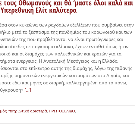
ε τους Οθωμανούς και θά ‘μαστε όλοι καλά και
 Υπερεθνική Ελίτ καλύτερα
σα στον κυκεώνα των ραγδαίων εξελίξεων που συμβαίνει στην
ήλιο μετά το ξέσπασμα της πανδημίας του κορωνοϊού και των
νεπειών της που προβλέπονται να είναι πρωτόγνωρες και
λυεπίπεδες σε παγκόσμια κλίμακα, έχουν ενταθεί όπως ήταν
σικό και οι διαμάχες των πολυεθνικών και κρατών για τα
τήματα ενέργειας. Η Ανατολική Μεσόγειος και η Ελλάδα
ίσκονται στο επίκεντρο αυτής της διαμάχης, λόγω της πιθανής
αρξης σημαντικών ενεργειακών κοιτασμάτων στο Αιγαίο, και
μαστε εδώ και μήνες σε διαρκή, καλλιεργημένη από τα πάνω,
σύγκρουση»
[...]
σμός
,
πατριωτική αριστερά
,
ΠΡΩΤΟΣΕΛΙΔΟ
,