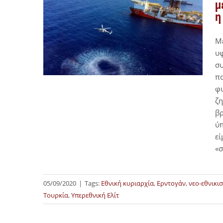
μ
η
Μέ
υφ
συ
πο
φυ
ζη
βρ
ύπ
εί
«
05/09/2020
|
Tags:
Εθνική κυριαρχία
,
Ερντογάν
,
νεο-εθνικι
Τουρκία
,
Υπερεθνική Ελίτ