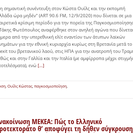
η σημαντική συνέντευξη στον Κώστα Ουίλς και την εκπομπή
λλάδα ώρα μηδέν" (ART 90.6 FM, 12/9/2020) που δίνεται σε μια
αιρετικά κρίσιμη περίοδο για την πορεία της Παγκοσμιοποίησης
Τάκης Φωτόπουλος αναφέρθηκε στον ανηλεή αγώνα που δίνετα
μερα από την υπερεθνική ελίτ εναντίον των άτυπων λαϊκών
νημάτων για την εθνική κυριαρχία κυρίως στη Βρετανία μετά το
exit του βρετανικού λαού, στις ΗΠΑ για την ανατροπή του Τραμ
θώς και στην Γαλλία και την Ιταλία (με αμφίρροπα μέχρι στιγμή
οτελέσματα), ενώ
[...]
υση
,
Ουίλς Κώστας
,
παγκοσμιοποίηση
,
νακοίνωση ΜΕΚΕΑ: Πώς το Ελληνικό
ροτεκτοράτο θ’ αποφύγει τη δήθεν σύγκρουση