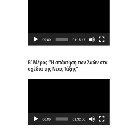
Πρόγραμμα
Αναπαραγωγής
Βίντεο
00:00
01:15:47
Β’ Μέρος “Η απάντηση των λαών στα
σχέδια της Νέας Τάξης”
Πρόγραμμα
Αναπαραγωγής
Βίντεο
00:00
01:32:36