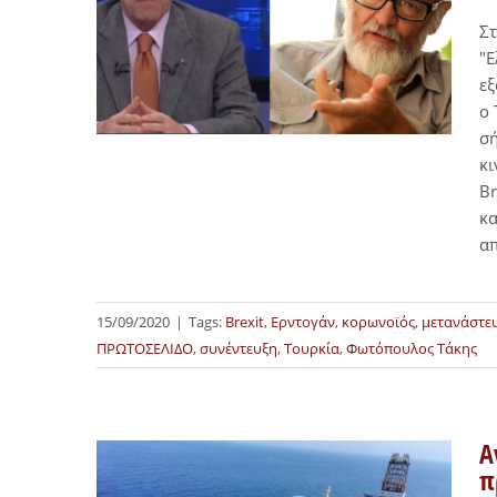
Στ
"Ε
εξ
ο 
σή
κι
Br
κα
απ
15/09/2020
|
Tags:
Brexit
,
Ερντογάν
,
κορωνοϊός
,
μετανάστε
ΠΡΩΤΟΣΕΛΙΔΟ
,
συνέντευξη
,
Τουρκία
,
Φωτόπουλος Τάκης
Α
π