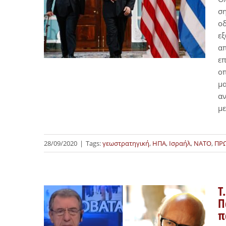
ση
οδ
εξ
απ
επ
οπ
μα
αν
με
28/09/2020
|
Tags:
γεωστρατηγική
,
ΗΠΑ
,
Ισραήλ
,
ΝΑΤΟ
,
ΠΡ
Τ
Π
π