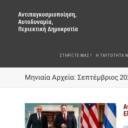
Μετάβαση
στο
περιεχόμενο
ΣΤΗΡΙΞΤΕ ΜΑΣ !
Η ΤΑΥΤΟΤΗΤΑ 
Μηνιαία Αρχεία:
Σεπτέμβριος 20
Α
Ε
Ολ