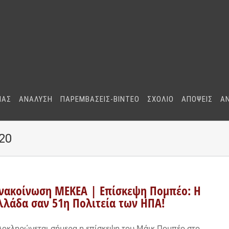
ΜΑΣ
ΑΝΑΛΥΣΗ
ΠΑΡΕΜΒΑΣΕΙΣ-BINTEO
ΣΧΟΛΙΟ
ΑΠΟΨΕΙΣ
Α
20
νακοίνωση ΜΕΚΕΑ | Επίσκεψη Πομπέο: Η
λλάδα σαν 51η Πολιτεία των ΗΠΑ!
οκληρώνεται σήμερα η επίσκεψη του Μάικ Πομπέο στο