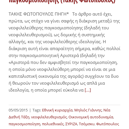
ΤΑΚΗΣ ΦΩΤΟΠΟΥΛΟΣ ΠΗΓΗ* Το άρθρο αυτό έχει,
πρώτα, ως στόχο να γίνει σαφής η διάκριση μεταξύ της
νεοφιλελεύθερης παγκοσμιοποίησης (δηλαδή του
νεοφιλελευθερισμού), ως δομικής ή συστημικής
αλλαγής, και της νεοφιλελεύθερης ιδεολογίας. Η
διάκριση αυτή είναι απαραίτητη σήμερα, καθώς πολλοί
στην παγκοσμιοποιητική Αριστερά (δηλαδή την
«Αριστερά που δεν αμφισβητεί την παγκοσμιοποίηση,
η οποία μόνο νεοφιλελεύθερη μπορεί να είναι σε μια
καπιταλιστική οικονομία της αγοράς) συγχέουν τα δυο
ή θεωρούν τον νεοφιλελευθερισμό ως απλά μια
ιδεολογία, η οποία μπορεί εύκολα να
[...]
05/05/2015
|
Tags:
Εθνική κυριαρχία
,
Μηλιός Γιάννης
,
Νέα
Διεθνή Τάξη
,
νεοφιλελευθερισμός
,
Οικονομική αυτοδυναμία
,
παγκοσμιοποίηση
,
πολυεθνικές
,
ΣΥΡΙΖΑ
,
Τσόμσκυ
,
Φωτόπουλος