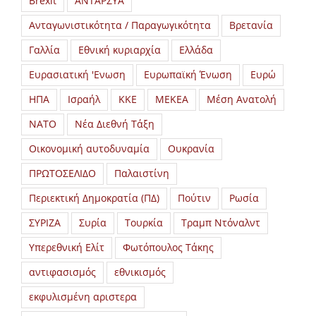
Brexit
ΑΝΤΑΡΣΥΑ
Ανταγωνιστικότητα / Παραγωγικότητα
Βρετανία
Γαλλία
Εθνική κυριαρχία
Ελλάδα
Ευρασιατική 'Ενωση
Ευρωπαϊκή Ένωση
Ευρώ
ΗΠΑ
Ισραήλ
ΚΚΕ
ΜΕΚΕΑ
Μέση Ανατολή
ΝΑΤΟ
Νέα Διεθνή Τάξη
Οικονομική αυτοδυναμία
Ουκρανία
ΠΡΩΤΟΣΕΛΙΔΟ
Παλαιστίνη
Περιεκτική Δημοκρατία (ΠΔ)
Πούτιν
Ρωσία
ΣΥΡΙΖΑ
Συρία
Τουρκία
Τραμπ Ντόναλντ
Υπερεθνική Ελίτ
Φωτόπουλος Τάκης
αντιφασισμός
εθνικισμός
εκφυλισμένη αριστερα