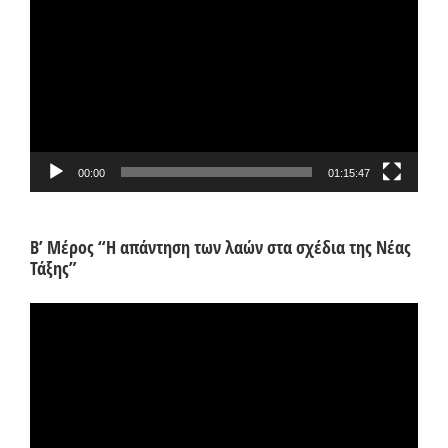
Αναπαραγωγής
Βίντεο
00:00
01:15:47
Β’ Μέρος “Η απάντηση των λαών στα σχέδια της Νέας
Τάξης”
Πρόγραμμα
Αναπαραγωγής
Βίντεο