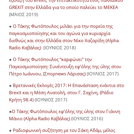
εξέλιξη του Brexit, την επιτακτικότητα ενός παλλαϊκού
GREXIT στην Ελλάδα για το οποίο παλεύει το ΜΕΚΕΑ
(ΜΆΙΟΣ 2019)
●
Ο Τάκης Φωτόπουλος μιλάει για την πορεία της
παγκοσμιοποίησης και τον αγώνα για κυριαρχία
διεθνώς και στην Ελλάδα στον Νίκο Χαζαρίδη (Alpha
Radio Καβάλας)
(ΙΟΥΝΙΟΣ 2018)
●
Ο Τάκης Φωτόπουλος “καρφώνει” την
Παγκοσμιοποίηση: Συνέντευξη εφ’όλης της ύλης στον
Πέτρο Ιωάννου, (Σπορnews Λάρισας)
(ΙΟΥΛΙΟΣ 2017)
●
Βρετανικές Εκλογές 2017: Η Επανάσταση ενάντια στο
Brexit και η Μέση Ανατολή, στον Γ. Σαχίνη, (Ράδιο
Κρήτη 98.4)
(ΙΟΥΝΙΟΣ 2017)
●
O Τάκης Φωτόπουλος εφ’όλης της ύλης στον Γιάννη
Μάνιο (Alpha Radio Καβάλας)
(ΙΟΥΛΙΟΣ 2016)
●
Ραδιοφωνική συζήτηση με τον Σάκη Αδάμ, μέλος