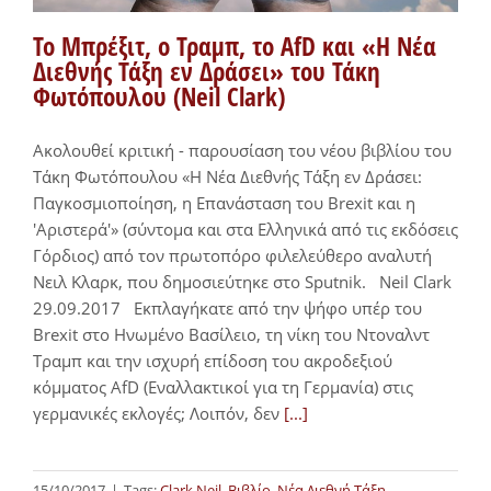
Το Μπρέξιτ, o Τραμπ, το AfD και «Η Νέα
Διεθνής Τάξη εν Δράσει» του Τάκη
Φωτόπουλου (Neil Clark)
Ακολουθεί κριτική - παρουσίαση του νέου βιβλίου του
Τάκη Φωτόπουλου «Η Νέα Διεθνής Τάξη εν Δράσει:
Παγκοσμιοποίηση, η Επανάσταση του Brexit και η
'Αριστερά'» (σύντομα και στα Ελληνικά από τις εκδόσεις
Γόρδιος) από τον πρωτοπόρο φιλελεύθερο αναλυτή
Νειλ Κλαρκ, που δημοσιεύτηκε στο Sputnik. Neil Clark
29.09.2017 Εκπλαγήκατε από την ψήφο υπέρ του
Brexit στο Ηνωμένο Βασίλειο, τη νίκη του Ντοναλντ
Τραμπ και την ισχυρή επίδοση του ακροδεξιού
κόμματος AfD (Εναλλακτικοί για τη Γερμανία) στις
γερμανικές εκλογές; Λοιπόν, δεν
[...]
15/10/2017
|
Tags:
Clark Neil
,
Βιβλίο
,
Νέα Διεθνή Τάξη
,