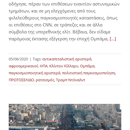
οδήγησε, πέραν των επιθέσεων εναντίον αστυνομικών
τμημάτων, και σε μη ελεγχόμενες από τους
φιλελεύθερους παγκοσμιοποιητές καταστάσεις, όπως
οι επιθέσεις στο CNN, σε τράπεζες και σε άλλα
σύμβολα της υπερεθνικής ελίτ. Βέβαια, δεν είδαμε
παρόμοιας έκτασης εξέγερση την εποχή Ομπάμα,
[...]
05/06/2020
|
Tags:
αντικαπιταλιστική αριστερά
,
αφροαμερικανοί
,
ΗΠΑ
,
Κλίντον Χίλλαρυ
,
Ομπάμα
,
παγκοσμιοποιητική αριστερά
,
πολιτιστική παγκοσμιοποίηση
,
ΠΡΩΤΟΣΕΛΙΔΟ
,
ρατσισμός
,
Τραμπ Ντόναλντ