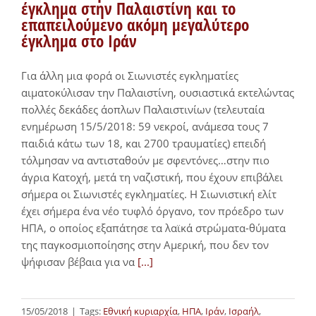
έγκλημα στην Παλαιστίνη και το
επαπειλούμενο ακόμη μεγαλύτερο
έγκλημα στο Ιράν
Για άλλη μια φορά οι Σιωνιστές εγκληματίες
αιματοκύλισαν την Παλαιστίνη, ουσιαστικά εκτελώντας
πολλές δεκάδες άοπλων Παλαιστινίων (τελευταία
ενημέρωση 15/5/2018: 59 νεκροί, ανάμεσα τους 7
παιδιά κάτω των 18, και 2700 τραυματίες) επειδή
τόλμησαν να αντισταθούν με σφεντόνες…στην πιο
άγρια Kατοχή, μετά τη ναζιστική, που έχουν επιβάλει
σήμερα οι Σιωνιστές εγκληματίες. Η Σιωνιστική ελίτ
έχει σήμερα ένα νέο τυφλό όργανο, τον πρόεδρο των
ΗΠΑ, ο οποίος εξαπάτησε τα λαϊκά στρώματα-θύματα
της παγκοσμιοποίησης στην Αμερική, που δεν τον
ψήφισαν βέβαια για να
[...]
15/05/2018
|
Tags:
Εθνική κυριαρχία
,
ΗΠΑ
,
Ιράν
,
Ισραήλ
,