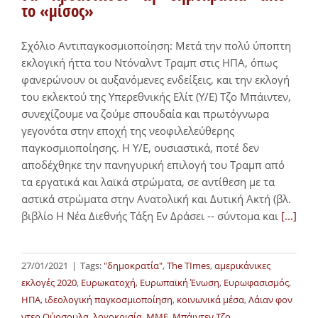
το «μίσος»
Σχόλιο Αντιπαγκοσμιοποίηση: Μετά την πολύ ύποπτη
εκλογική ήττα του Ντόναλντ Τραμπ στις ΗΠΑ, όπως
φανερώνουν οι αυξανόμενες ενδείξεις, και την εκλογή
του εκλεκτού της Υπερεθνικής Ελίτ (Υ/Ε) Τζο Μπάιντεν,
συνεχίζουμε να ζούμε σπουδαία και πρωτόγνωρα
γεγονότα στην εποχή της νεοφιλελεύθερης
παγκοσμιοποίησης. Η Υ/Ε, ουσιαστικά, ποτέ δεν
αποδέχθηκε την πανηγυρική επιλογή του Τραμπ από
τα εργατικά και λαϊκά στρώματα, σε αντίθεση με τα
αστικά στρώματα στην Ανατολική και Δυτική Ακτή (βλ.
βιβλίο Η Νέα Διεθνής Τάξη Εν Δράσει -- σύντομα και
[...]
27/01/2021
|
Tags:
"δημοκρατία"
,
The TImes
,
αμερικάνικες
εκλογές 2020
,
Ευρωκατοχή
,
Ευρωπαϊκή Ένωση
,
Ευρωφασισμός
,
ΗΠΑ
,
ιδεολογική παγκοσμιοποίηση
,
κοινωνικά μέσα
,
Λάιαν φον
ντερ Ούρσουλα
,
λογοκρισία
,
ΜΜΕ
,
Μπάιντεν Τζο
,