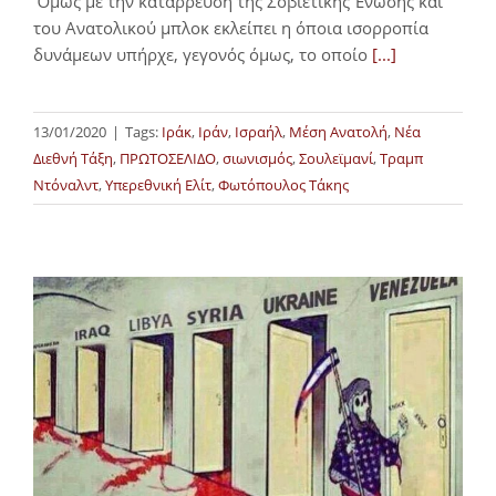
‘Όμως με την κατάρρευση της Σοβιετικής Ένωσης και
του Ανατολικού μπλοκ εκλείπει η όποια ισορροπία
δυνάμεων υπήρχε, γεγονός όμως, το οποίο
[...]
13/01/2020
|
Tags:
Ιράκ
,
Ιράν
,
Ισραήλ
,
Μέση Ανατολή
,
Νέα
Διεθνή Τάξη
,
ΠΡΩΤΟΣΕΛΙΔΟ
,
σιωνισμός
,
Σουλεϊμανί
,
Τραμπ
Ντόναλντ
,
Υπερεθνική Ελίτ
,
Φωτόπουλος Τάκης