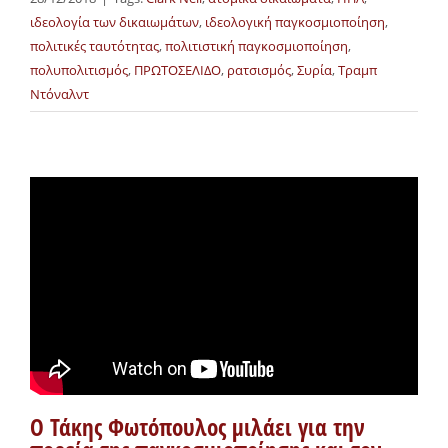
ιδεολογία των δικαιωμάτων
,
ιδεολογική παγκοσμιοποίηση
,
πολιτικές ταυτότητας
,
πολιτιστική παγκοσμιοποίηση
,
πολυπολιτισμός
,
ΠΡΩΤΟΣΕΛΙΔΟ
,
ρατσισμός
,
Συρία
,
Τραμπ
Ντόναλντ
Ο Τάκης Φωτόπουλος μιλάει για την