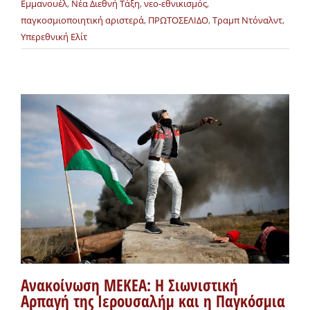
Εμμανουέλ
,
Νέα Διεθνή Τάξη
,
νεο-εθνικισμός
,
παγκοσμιοποιητική αριστερά
,
ΠΡΩΤΟΣΕΛΙΔΟ
,
Τραμπ Ντόναλντ
,
Υπερεθνική Ελίτ
Ανακοίνωση ΜΕΚΕΑ: Η Σιωνιστική
Αρπαγή της Ιερουσαλήμ και η Παγκόσμια