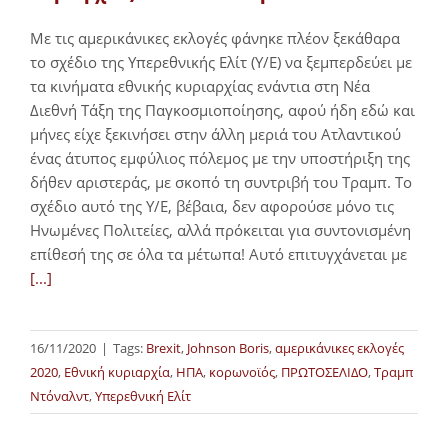
Με τις αμερικάνικες εκλογές φάνηκε πλέον ξεκάθαρα
το σχέδιο της Υπερεθνικής Ελίτ (Υ/Ε) να ξεμπερδεύει με
τα κινήματα εθνικής κυριαρχίας ενάντια στη Νέα
Διεθνή Τάξη της Παγκοσμιοποίησης, αφού ήδη εδώ και
μήνες είχε ξεκινήσει στην άλλη μεριά του Ατλαντικού
ένας άτυπος εμφύλιος πόλεμος με την υποστήριξη της
δήθεν αριστεράς, με σκοπό τη συντριβή του Τραμπ. Το
σχέδιο αυτό της Υ/Ε, βέβαια, δεν αφορούσε μόνο τις
Ηνωμένες Πολιτείες, αλλά πρόκειται για συντονισμένη
επίθεσή της σε όλα τα μέτωπα! Αυτό επιτυγχάνεται με
[...]
16/11/2020
|
Tags:
Brexit
,
Johnson Boris
,
αμερικάνικες εκλογές
2020
,
Εθνική κυριαρχία
,
ΗΠΑ
,
κορωνοϊός
,
ΠΡΩΤΟΣΕΛΙΔΟ
,
Τραμπ
Ντόναλντ
,
Υπερεθνική Ελίτ