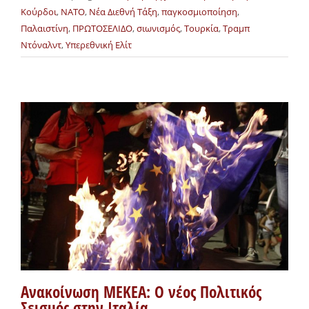
Κούρδοι
,
ΝΑΤΟ
,
Νέα Διεθνή Τάξη
,
παγκοσμιοποίηση
,
Παλαιστίνη
,
ΠΡΩΤΟΣΕΛΙΔΟ
,
σιωνισμός
,
Τουρκία
,
Τραμπ
Ντόναλντ
,
Υπερεθνική Ελίτ
Ανακοίνωση ΜΕΚΕΑ: Ο νέος Πολιτικός
Σεισμός στην Ιταλία