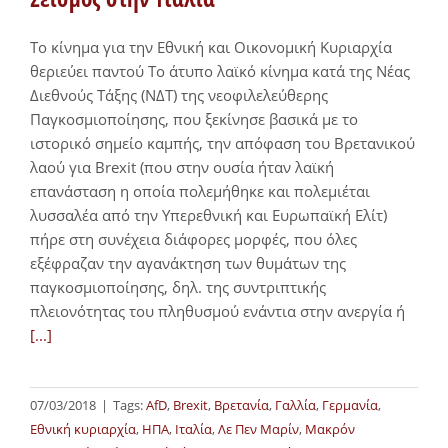
To κίνημα για την Εθνική και Οικονομική Κυριαρχία
θεριεύει παντού Το άτυπο λαϊκό κίνημα κατά της Νέας
Διεθνούς Τάξης (ΝΔΤ) της νεοφιλελεύθερης
Παγκοσμιοποίησης, που ξεκίνησε βασικά με το
ιστορικό σημείο καμπής, την απόφαση του Βρετανικού
λαού για Brexit (που στην ουσία ήταν λαϊκή
επανάσταση η οποία πολεμήθηκε και πολεμιέται
λυσσαλέα από την Υπερεθνική και Ευρωπαϊκή Ελίτ)
πήρε στη συνέχεια διάφορες μορφές, που όλες
εξέφραζαν την αγανάκτηση των θυμάτων της
παγκοσμιοποίησης, δηλ. της συντριπτικής
πλειονότητας του πληθυσμού ενάντια στην ανεργία ή
[...]
07/03/2018
|
Tags:
AfD
,
Brexit
,
Βρετανία
,
Γαλλία
,
Γερμανία
,
Εθνική κυριαρχία
,
ΗΠΑ
,
Ιταλία
,
Λε Πεν Μαρίν
,
Μακρόν