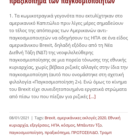
πραξικόπημα των παγκοσμιοποιητών
1. Τα κωμικοτραγικά γεγονότα που εκτυλίχτηκαν στο
αμερικανικό Καπιτώλιο πριν λίγες μέρες σημαδεύουν
το τέλος της απόπειρας των Αμερικανών αντι-
παγκοσμιοποιητών να οδηγήσουν τις ΗΠΑ σε ένα είδος
αμερικάνικου Brexit, δηλαδή εξόδου από τη Νέα
Διεθνή Τάξη (ΝΔΤ) της νεοφιλελεύθερης
παγκοσμιοποίησης σε μια πορεία τόνωσης της εθνικής
κυριαρχίας, χωρίς βέβαια ριζικές αλλαγές στην ίδια την
παγκοσμιοποίηση (αυτό που ονομάστηκε στη σχετική
φιλολογία «Παγκοσμιοποίηση 2»). Ενώ όμως το κίνημα
του Brexit είχε συνειδητοποιημένα εργατικά στρώματα
από πίσω του που πίεζαν για ριζικές
[...]
08/01/2021
|
Tags:
Brexit
,
αμερικάνικες εκλογές 2020
,
Εθνική
κυριαρχία
,
εξεγέρσεις
,
ΗΠΑ
,
κόσμος
,
Μπάιντεν Τζο
,
παγκοσμιοποίηση
,
πραξικόπημα
,
ΠΡΩΤΟΣΕΛΙΔΟ
,
Τραμπ