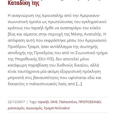
Καταδίκη της
Η αναγνώριση της Ιερουσαλήμ από την Aμερικανο-
σιωνιστική ηγεσία ως πρωτεύουσας του εγκληματικού
κράτους του Ισραήλ ήρθε να αναπαράγει τον κύκλο
βίας και αίματος στην περιοχή της Μέσης Ανατολής. Η
απόφαση αυτή που εκφράστηκε μέσω του Αμερικανού
Προέδρου Τραμπ, (σαν αντάλλαγμα της σιωπηρής
αποδοχής της Προεδρίας του από το Σιωνιστικό τμήμα
της Υπερεθνικής Ελίτ-Υ/Ε), δεν αποτελεί μόνο
κατάφωρη παραβίαση του διεθνούς δικαίου, αλλά
είναι ταυτόχρονα μία ακόμη εξοργιστική πρόκληση
μπροστά στις βαναυσότητες που υφίσταται εδώ και
δεκαετίες ο παλαιστινιακός λαός από
[...]
22/12/2017
|
Tags:
Ισραήλ
,
ΟΗΕ
,
Παλαιστίνη
,
ΠΡΩΤΟΣΕΛΙΔΟ
,
ρατσισμός
,
σιωνισμός
,
Τραμπ Ντόναλντ