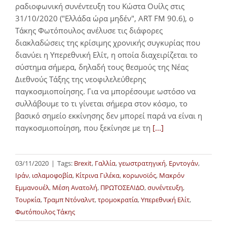
ραδιοφωνική συνέντευξη του Κώστα Ουίλς στις
31/10/2020 ("Ελλάδα ώρα μηδέν", ART FM 90.6), ο
Τάκης Φωτόπουλος ανέλυσε τις διάφορες
διακλαδώσεις της κρίσιμης χρονικής συγκυρίας που
διανύει η Υπερεθνική Ελίτ, η οποία διαχειρίζεται το
σύστημα σήμερα, δηλαδή τους θεσμούς της Νέας
Διεθνούς Τάξης της νεοφιλελεύθερης
παγκοσμιοποίησης. Για να μπορέσουμε ωστόσο να
συλλάβουμε το τι γίνεται σήμερα στον κόσμο, το
βασικό σημείο εκκίνησης δεν μπορεί παρά να είναι η
παγκοσμιοποίηση, που ξεκίνησε με τη
[...]
03/11/2020
|
Tags:
Brexit
,
Γαλλία
,
γεωστρατηγική
,
Ερντογάν
,
Ιράν
,
ισλαμοφοβία
,
Κίτρινα Γιλέκα
,
κορωνοϊός
,
Μακρόν
Εμμανουέλ
,
Μέση Ανατολή
,
ΠΡΩΤΟΣΕΛΙΔΟ
,
συνέντευξη
,
Τουρκία
,
Τραμπ Ντόναλντ
,
τρομοκρατία
,
Υπερεθνική Ελίτ
,
Φωτόπουλος Τάκης