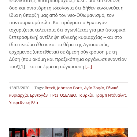
«εθνικιστές», «πατριδομάχους» κ.λπ. μια επικίνδυνη
όσο και ανιστόρητη ιδεολογία ότι δήθεν κινδυνεύει η
ίδια η ύπαρξή μας από τον νεο-Οθωμανισμό, τον
παντουρκισμό κ.λπ. Και πράγματι ο Ερντογάν
ισχυρίζεται τελευταία ότι αγωνίζεται για μια (ιστορικά
ξεπερασμένη) αντίληψη εθνικής κυριαρχίας --και στο
ίδιο πνεύμα έθεσε και το θέμα της Αγιασοφιάς,
ερχόμενος (υποτίθεται) σε άμεση σύγκρουση με τη
Δύση (που ακόμη και πραξικόπημα οργάνωσε εναντίον
του!)[1]-- και σε έμμεση σύγκρουση
[...]
13/07/2020
|
Tags:
Brexit
,
Johnson Boris
,
Αγία Σοφία
,
Εθνική
κυριαρχία
,
Ερντογάν
,
ΠΡΩΤΟΣΕΛΙΔΟ
,
Τουρκία
,
Τραμπ Ντόναλντ
,
Υπερεθνική Ελίτ