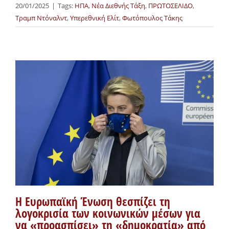
20/01/2025
|
Tags:
ΗΠΑ
,
Νέα Διεθνής Τάξη
,
ΠΡΩΤΟΣΕΛΙΔΟ
,
Τραμπ Ντόναλντ
,
Υπερεθνική Ελίτ
,
Φωτόπουλος Τάκης
Η Ευρωπαϊκή Ένωση θεσπίζει τη
λογοκρισία των κοινωνικών μέσων για
να «προασπίσει» τη «δημοκρατία» από