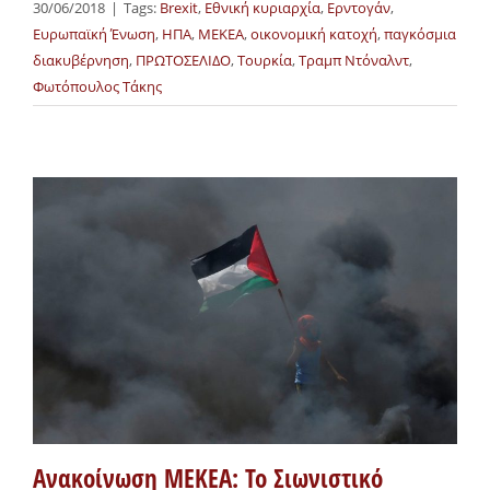
30/06/2018
|
Tags:
Brexit
,
Εθνική κυριαρχία
,
Ερντογάν
,
Ευρωπαϊκή Ένωση
,
ΗΠΑ
,
ΜΕΚΕΑ
,
οικονομική κατοχή
,
παγκόσμια
διακυβέρνηση
,
ΠΡΩΤΟΣΕΛΙΔΟ
,
Τουρκία
,
Τραμπ Ντόναλντ
,
Φωτόπουλος Τάκης
Ανακοίνωση ΜΕΚΕΑ: Το Σιωνιστικό