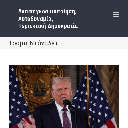
Μετάβαση
στο
περιεχόμενο
Τραμπ Ντόναλντ