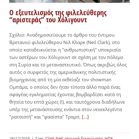
Ο εξευτελισμός της φιλελεύθερης
“αριστεράς” του Χόλιγουντ
Σχόλιο: Αναδημοσιεύουμε το άρθρο του έντιμου
Βρετανού φιλελεύθερου Νιλ Κλαρκ (Neil Clark), στο
οποίο καταδεικνύεται η "ανθρωπιστική" υποκρισία
των αστέρων του Χόλιγουντ σε σχέση με τον πόλεμο
στη Συρία και το μεταναστευτικό. Όπως ακριβώς όλος
αυτός ο συρφετός της αμερικάνικης πολιτιστικής
βιομηχανίας από τη μία εκθείαζε τον showman
Ομπάμα, ο οποίος δεν ήταν τίποτα άλλο παρά ένας
σφαγέας-εγκληματίας έχοντας βομβαρδίσει κατά τη
θητεία του επτά χώρες (!), και ταυτόχρονα διαδήλωνε
υπέρ της μετανάστευσης ενάντια στον νεοεκλεγέντα
"ρατσιστή" και "φασίστα" Τραμπ,
[...]
28/12/2018
|
Tags:
Clark Neil
,
ατομικά δικαιώματα
,
ΗΠΑ
,