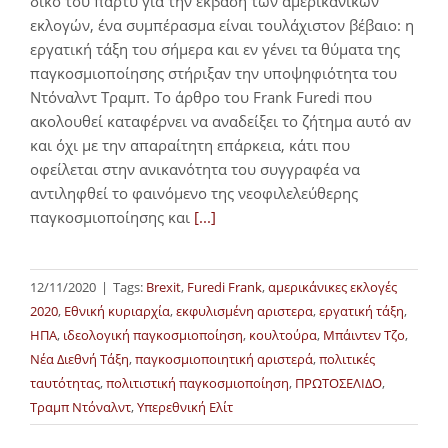
δικό του πάρτυ για την έκβαση των αμερικανικών
εκλογών, ένα συμπέρασμα είναι τουλάχιστον βέβαιο: η
εργατική τάξη του σήμερα και εν γένει τα θύματα της
παγκοσμιοποίησης στήριξαν την υποψηφιότητα του
Ντόναλντ Τραμπ. Το άρθρο του Frank Furedi που
ακολουθεί καταφέρνει να αναδείξει το ζήτημα αυτό αν
και όχι με την απαραίτητη επάρκεια, κάτι που
οφείλεται στην ανικανότητα του συγγραφέα να
αντιληφθεί το φαινόμενο της νεοφιλελεύθερης
παγκοσμιοποίησης και
[...]
12/11/2020
|
Tags:
Brexit
,
Furedi Frank
,
αμερικάνικες εκλογές
2020
,
Εθνική κυριαρχία
,
εκφυλισμένη αριστερα
,
εργατική τάξη
,
ΗΠΑ
,
ιδεολογική παγκοσμιοποίηση
,
κουλτούρα
,
Μπάιντεν Τζο
,
Νέα Διεθνή Τάξη
,
παγκοσμιοποιητική αριστερά
,
πολιτικές
ταυτότητας
,
πολιτιστική παγκοσμιοποίηση
,
ΠΡΩΤΟΣΕΛΙΔΟ
,
Τραμπ Ντόναλντ
,
Υπερεθνική Ελίτ