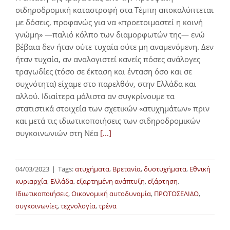
σιδηροδρομική καταστροφή στα Τέμπη αποκαλύπτεται
με δόσεις, προφανώς για να «προετοιμαστεί η κοινή
γνώμη» —παλιό κόλπο των διαμορφωτών της— ενώ
βέβαια δεν ήταν ούτε τυχαία ούτε μη αναμενόμενη. Δεν
ήταν τυχαία, αν αναλογιστεί κανείς πόσες ανάλογες
τραγωδίες (τόσο σε έκταση και ένταση όσο και σε
συχνότητα) είχαμε στο παρελθόν, στην Ελλάδα και
αλλού. Ιδιαίτερα μάλιστα αν συγκρίνουμε τα
στατιστικά στοιχεία των σχετικών «ατυχημάτων» πριν
και μετά τις ιδιωτικοποιήσεις των σιδηροδρομικών
συγκοινωνιών στη Νέα
[...]
04/03/2023
|
Tags:
ατυχήματα
,
Βρετανία
,
δυστυχήματα
,
Εθνική
κυριαρχία
,
Ελλάδα
,
εξαρτημένη ανάπτυξη
,
εξάρτηση
,
Ιδιωτικοποιήσεις
,
Οικονομική αυτοδυναμία
,
ΠΡΩΤΟΣΕΛΙΔΟ
,
συγκοινωνίες
,
τεχνολογία
,
τρένα