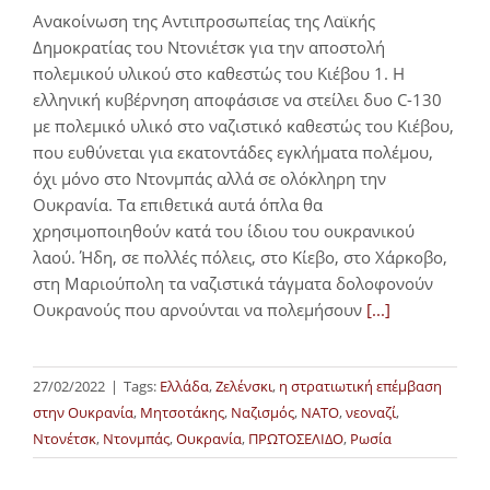
Ανακοίνωση της Αντιπροσωπείας της Λαϊκής
Δημοκρατίας του Ντονιέτσκ για την αποστολή
πολεμικού υλικού στο καθεστώς του Κιέβου 1. Η
ελληνική κυβέρνηση αποφάσισε να στείλει δυο C-130
με πολεμικό υλικό στο ναζιστικό καθεστώς του Κιέβου,
που ευθύνεται για εκατοντάδες εγκλήματα πολέμου,
όχι μόνο στο Ντονμπάς αλλά σε ολόκληρη την
Ουκρανία. Τα επιθετικά αυτά όπλα θα
χρησιμοποιηθούν κατά του ίδιου του ουκρανικού
λαού. Ήδη, σε πολλές πόλεις, στο Κίεβο, στο Χάρκοβο,
στη Μαριούπολη τα ναζιστικά τάγματα δολοφονούν
Ουκρανούς που αρνούνται να πολεμήσουν
[...]
27/02/2022
|
Tags:
Ελλάδα
,
Ζελένσκι
,
η στρατιωτική επέμβαση
στην Ουκρανία
,
Μητσοτάκης
,
Ναζισμός
,
ΝΑΤΟ
,
νεοναζί
,
Ντονέτσκ
,
Ντονμπάς
,
Ουκρανία
,
ΠΡΩΤΟΣΕΛΙΔΟ
,
Ρωσία