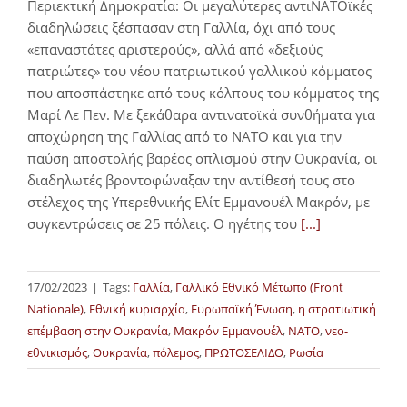
Περιεκτική Δημοκρατία: Οι μεγαλύτερες αντιΝΑΤΟϊκές
διαδηλώσεις ξέσπασαν στη Γαλλία, όχι από τους
«επαναστάτες αριστερούς», αλλά από «δεξιούς
πατριώτες» του νέου πατριωτικού γαλλικού κόμματος
που αποσπάστηκε από τους κόλπους του κόμματος της
Μαρί Λε Πεν. Με ξεκάθαρα αντινατοϊκά συνθήματα για
αποχώρηση της Γαλλίας από το ΝΑΤΟ και για την
παύση αποστολής βαρέος οπλισμού στην Ουκρανία, οι
διαδηλωτές βροντοφώναξαν την αντίθεσή τους στο
στέλεχος της Υπερεθνικής Ελίτ Εμμανουέλ Μακρόν, με
συγκεντρώσεις σε 25 πόλεις. Ο ηγέτης του
[...]
17/02/2023
|
Tags:
Γαλλία
,
Γαλλικό Εθνικό Μέτωπο (Front
Nationale)
,
Εθνική κυριαρχία
,
Ευρωπαϊκή Ένωση
,
η στρατιωτική
επέμβαση στην Ουκρανία
,
Μακρόν Εμμανουέλ
,
ΝΑΤΟ
,
νεο-
εθνικισμός
,
Ουκρανία
,
πόλεμος
,
ΠΡΩΤΟΣΕΛΙΔΟ
,
Ρωσία