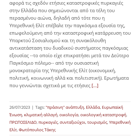
αφορά τις σχεδόν ετήσιες καταστροφικές πυρκαγιές
στην Ελλάδα που σημειώνονται από τα τέλη του
περασμένου αιώνα, δηλαδή από τότε που η
Υπερεθνική Ελίτ επέβαλε την παγκόσμια εξουσία της,
επωφελούμενη από την καταστροφική κατάρρευση του
Υπαρκτού Σοσιαλισμού και τη συνακόλουθη
αντικατάσταση του δυαδικού συστήματος παγκόσμιας
εξουσίας --το οποίο είχε επικρατήσει μετά τον Δεύτερο
Παγκόσμιο πόλεμο-- από την ουσιαστική
μονοκρατορία της Υπερεθνικής Ελίτ (οικονομική,
πολιτική, κοινωνική αλλά και πολιτιστική). Ερωτήματα
που γεννώνται σχετικά με τις ετήσιες
[...]
26/07/2023
|
Tags:
"πράσινη" ανάπτυξη
,
Ελλάδα
,
Ευρωπαϊκή
Ένωση
,
κλιματική αλλαγή
,
οικολογία
,
οικολογική καταστροφή
,
ΠΡΩΤΟΣΕΛΙΔΟ
,
πυρκαγιές
,
συνταξιούχοι
,
τουρισμός
,
Υπερεθνική
Ελίτ
,
Φωτόπουλος Τάκης