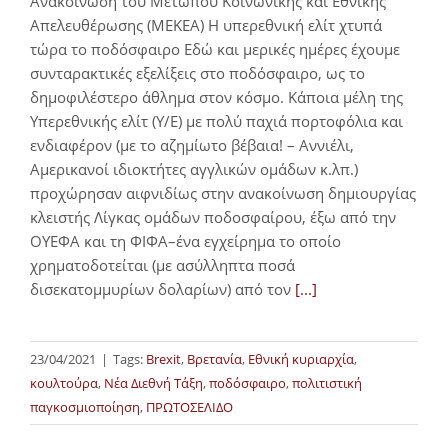
Ανακοίνωση του Μετώπου Κοινωνικής και Εθνικής
Απελευθέρωσης (ΜΕΚΕΑ) Η υπερεθνική ελίτ χτυπά
τώρα το ποδόσφαιρο Εδώ και μερικές ημέρες έχουμε
συνταρακτικές εξελίξεις στο ποδόσφαιρο, ως το
δημοφιλέστερο άθλημα στον κόσμο. Κάποια μέλη της
Υπερεθνικής ελίτ (Y/E) με πολύ παχιά πορτοφόλια και
ενδιαφέρον (με το αζημίωτο βέβαια! – Αννιέλι,
Αμερικανοί ιδιοκτήτες αγγλικών ομάδων κ.λπ.)
προχώρησαν αιφνιδίως στην ανακοίνωση δημιουργίας
κλειστής Λίγκας ομάδων ποδοσφαίρου, έξω από την
ΟΥΕΦΑ και τη ΦΙΦΑ–ένα εγχείρημα το οποίο
χρηματοδοτείται (με ασύλληπτα ποσά
δισεκατομμυρίων δολαρίων) από τον
[...]
23/04/2021
|
Tags:
Brexit
,
Βρετανία
,
Εθνική κυριαρχία
,
κουλτούρα
,
Νέα Διεθνή Τάξη
,
ποδόσφαιρο
,
πολιτιστική
παγκοσμιοποίηση
,
ΠΡΩΤΟΣΕΛΙΔΟ