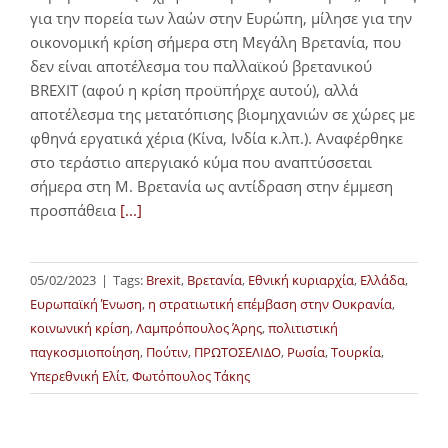
για την πορεία των λαών στην Ευρώπη, μίλησε για την
οικονομική κρίση σήμερα στη Μεγάλη Βρετανία, που
δεν είναι αποτέλεσμα του παλλαϊκού βρετανικού
BREXIT (αφού η κρίση προϋπήρχε αυτού), αλλά
αποτέλεσμα της μετατόπισης βιομηχανιών σε χώρες με
φθηνά εργατικά χέρια (Κίνα, Ινδία κ.λπ.). Αναφέρθηκε
στο τεράστιο απεργιακό κύμα που αναπτύσσεται
σήμερα στη Μ. Βρετανία ως αντίδραση στην έμμεση
προσπάθεια
[...]
05/02/2023
|
Tags:
Brexit
,
Βρετανία
,
Εθνική κυριαρχία
,
Ελλάδα
,
Ευρωπαϊκή Ένωση
,
η στρατιωτική επέμβαση στην Ουκρανία
,
κοινωνική κρίση
,
Λαμπρόπουλος Άρης
,
πολιτιστική
παγκοσμιοποίηση
,
Πούτιν
,
ΠΡΩΤΟΣΕΛΙΔΟ
,
Ρωσία
,
Τουρκία
,
Υπερεθνική Ελίτ
,
Φωτόπουλος Τάκης