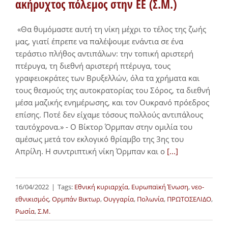
ακήρυχτος πόλεμος στην ΕΕ (Σ.Μ.)
«Θα θυμόμαστε αυτή τη νίκη μέχρι το τέλος της ζωής
μας, γιατί έπρεπε να παλέψουμε ενάντια σε ένα
τεράστιο πλήθος αντιπάλων: την τοπική αριστερή
πτέρυγα, τη διεθνή αριστερή πτέρυγα, τους
γραφειοκράτες των Βρυξελλών, όλα τα χρήματα και
τους θεσμούς της αυτοκρατορίας του Σόρος, τα διεθνή
μέσα μαζικής ενημέρωσης, και τον Ουκρανό πρόεδρος
επίσης. Ποτέ δεν είχαμε τόσους πολλούς αντιπάλους
ταυτόχρονα.» - Ο Βίκτορ Όρμπαν στην ομιλία του
αμέσως μετά τον εκλογικό θρίαμβο της 3ης του
Απρίλη. Η συντριπτική νίκη Όρμπαν και ο
[...]
16/04/2022
|
Tags:
Εθνική κυριαρχία
,
Ευρωπαϊκή Ένωση
,
νεο-
εθνικισμός
,
Ορμπάν Βικτωρ
,
Ουγγαρία
,
Πολωνία
,
ΠΡΩΤΟΣΕΛΙΔΟ
,
Ρωσία
,
Σ.Μ.