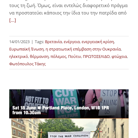
τους τη ζωή. Όμως, είναι εντελώς διαφορετικό πράγμα
να προστατεύει κάποιος την ίδια του την πατρίδα από
[...]
14/01/2023
|
Tags:
Βρετανία
,
ενέργεια
,
ενεργειακή κρίση
,
Ευρωπαϊκή Ένωση
,
η στρατιωτική επέμβαση στην Ουκρανία
,
ηλεκτρικό
,
θέρμανση
,
πόλεμος
,
Πούτιν
,
ΠΡΩΤΟΣΕΛΙΔΟ
,
φτώχεια
,
Φωτόπουλος Τάκης