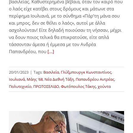
βασιλείας. Καθυστερημένα βέβαια, όταν τον καιρό που
ο λαός είχε κατέβει στους δρόμους και μάτωνε στα
περίφημα Ιουλιανά, με το σύνθημα «Πάρ’τη μάνα σου
και μπρος, δεν σε θέλει ο λαός», αυτοί με άλλα
ασχολούνταν! Είτε δηλαδή ποιούσαν τη νήσσαν, μέχρι
να δουν ποιος τελικά θα επικρατούσε, είτε απλά
τάσσονταν άμεσα ή έμμεσα με τον Ανδρέα
Παπανδρέου, που
[...]
20/01/2023
|
Tags:
Βασιλεία
,
Γλύξμπουργκ Κωνσταντίνος
,
Ιουλιανά
,
Μάης '68
,
Νέα Διεθνή Τάξη
,
Παπανδρέου Αντρέας
,
Πολυτεχνείο
,
ΠΡΩΤΟΣΕΛΙΔΟ
,
Φωτόπουλος Τάκης
,
χούντα