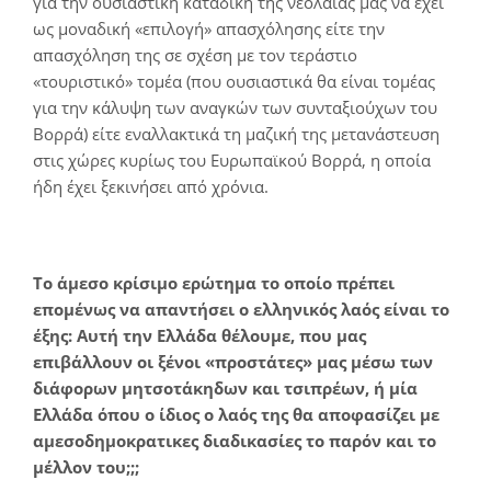
για την ουσιαστική καταδίκη της νεολαίας μας να έχει
ως μοναδική «επιλογή» απασχόλησης είτε την
απασχόληση της σε σχέση με τον τεράστιο
«τουριστικό» τομέα (που ουσιαστικά θα είναι τομέας
για την κάλυψη των αναγκών των συνταξιούχων του
Βορρά) είτε εναλλακτικά τη μαζική της μετανάστευση
στις χώρες κυρίως του Ευρωπαϊκού Βορρά, η οποία
ήδη έχει ξεκινήσει από χρόνια.
Τ
ο άμεσο κρίσιμο ερώτημα το οποίο πρέπει
επομένως να απαντήσει ο ελληνικός λαός είναι το
έξης: Αυτή την Ελλάδα
θ
έλουμε
,
που μας
επιβάλλουν οι ξένοι «προστάτες» μας μέσω των
διάφορων μητσοτ
ά
κηδων και τσιπρ
έ
ων
,
ή
μία
Ελλάδα
όπου
ο ίδιος ο λαός της
θα
αποφασίζει με
αμεσοδημοκρατικες διαδικασίες το παρόν και το
μέλλον του;;;