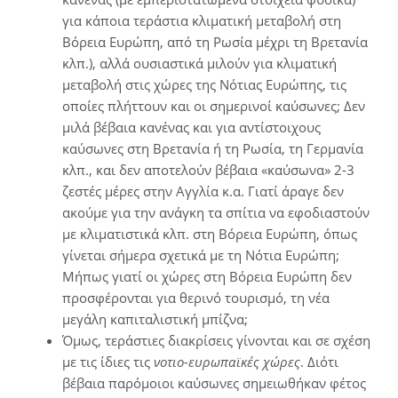
για κάποια τεράστια κλιματική μεταβολή στη
Βόρεια Ευρώπη, από τη Ρωσία μέχρι τη Βρετανία
κλπ.), αλλά ουσιαστικά μιλούν για κλιματική
μεταβολή στις χώρες της Νότιας Ευρώπης, τις
οποίες πλήττουν και οι σημερινοί καύσωνες; Δεν
μιλά βέβαια κανένας και για αντίστοιχους
καύσωνες στη Βρετανία ή τη Ρωσία, τη Γερμανία
κλπ., και δεν αποτελούν βέβαια «καύσωνα» 2-3
ζεστές μέρες στην Αγγλία κ.α. Γιατί άραγε δεν
ακούμε για την ανάγκη τα σπίτια να εφοδιαστούν
με κλιματιστικά κλπ. στη Βόρεια Ευρώπη, όπως
γίνεται σήμερα σχετικά με τη Νότια Ευρώπη;
Μήπως γιατί οι χώρες στη Βόρεια Ευρώπη δεν
προσφέρονται για θερινό τουρισμό, τη νέα
μεγάλη καπιταλιστική μπίζνα;
Όμως, τεράστιες διακρίσεις γίνονται και σε σχέση
με τις ίδιες τις
νοτιο-ευρωπαϊκές χώρες
. Διότι
βέβαια παρόμοιοι καύσωνες σημειωθήκαν φέτος