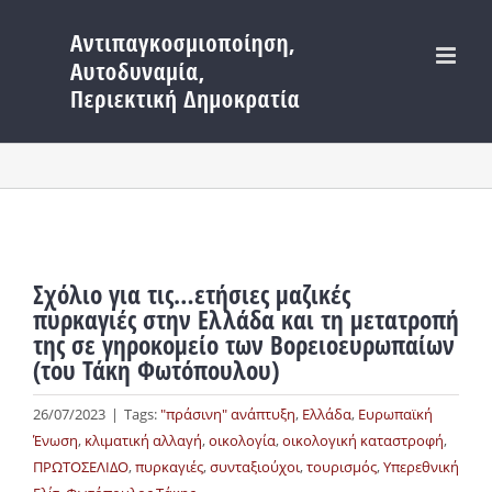
Μετάβαση
στο
περιεχόμενο
Σχόλιο για τις…ετήσιες μαζικές
πυρκαγιές στην Ελλάδα και τη μετατροπή
της σε γηροκομείο των Βορειοευρωπαίων
(του Τάκη Φωτόπουλου)
26/07/2023
|
Tags:
"πράσινη" ανάπτυξη
,
Ελλάδα
,
Ευρωπαϊκή
Ένωση
,
κλιματική αλλαγή
,
οικολογία
,
οικολογική καταστροφή
,
ΠΡΩΤΟΣΕΛΙΔΟ
,
πυρκαγιές
,
συνταξιούχοι
,
τουρισμός
,
Υπερεθνική