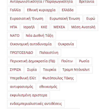
Ανταγωνιστικότητα / Παραγωγικότητα
Βρετανία
Γαλλία
Εθνική κυριαρχία
Ελλάδα
Ευρασιατική 'Ενωση
Ευρωπαϊκή Ένωση
Ευρώ
ΗΠΑ
Ισραήλ
ΚΚΕ
ΜΕΚΕΑ
Μέση Ανατολή
ΝΑΤΟ
Νέα Διεθνή Τάξη
Οικονομική αυτοδυναμία
Ουκρανία
ΠΡΩΤΟΣΕΛΙΔΟ
Παλαιστίνη
Περιεκτική Δημοκρατία (ΠΔ)
Πούτιν
Ρωσία
ΣΥΡΙΖΑ
Συρία
Τουρκία
Τραμπ Ντόναλντ
Υπερεθνική Ελίτ
Φωτόπουλος Τάκης
αντιφασισμός
εθνικισμός
εκφυλισμένη αριστερα
ενδοϊμπεριαλιστικές αντιθέσεις