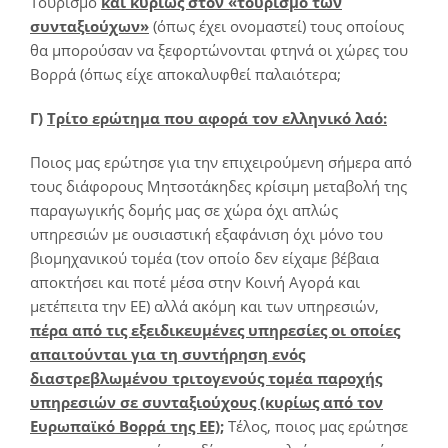
Τουρισμό
και κυρίως στον «τουρισμό των
συνταξιούχων»
(όπως έχει ονομαστεί) τους οποίους
θα μπορούσαν να ξεφορτώνονται φτηνά οι χώρες του
Βορρά (όπως είχε αποκαλυφθεί παλαιότερα;
Γ)
Τρίτο ερώτημα που αφορά τον ελληνικό λαό:
Ποιος μας ερώτησε για την επιχειρούμενη σήμερα από
τους διάφορους Μητσοτάκηδες κρίσιμη μεταβολή της
παραγωγικής δομής μας σε χώρα όχι απλώς
υπηρεσιών με ουσιαστική εξαφάνιση όχι μόνο του
βιομηχανικού τομέα (τον οποίο δεν είχαμε βέβαια
αποκτήσει και ποτέ μέσα στην Κοινή Αγορά και
μετέπειτα την ΕΕ) αλλά ακόμη και των υπηρεσιών,
πέρα από τις εξειδικευμένες υπηρεσίες οι οποίες
απαιτούνται για τη συντήρηση ενός
διαστρεβλωμένου τριτογενούς τομέα παροχής
υπηρεσιών σε συνταξιούχους (κυρίως από τον
Ευρωπαϊκό Βορρά της ΕΕ);
Τέλος, ποιος μας ερώτησε