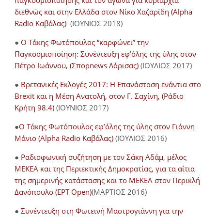
παγκοσμιοποίησης και τον αγώνα για κυριαρχία
διεθνώς και στην Ελλάδα στον Νίκο Χαζαρίδη (Alpha
Radio Καβάλας)
(ΙΟΥΝΙΟΣ 2018)
●
Ο Τάκης Φωτόπουλος “καρφώνει” την
Παγκοσμιοποίηση: Συνέντευξη εφ’όλης της ύλης στον
Πέτρο Ιωάννου, (Σπορnews Λάρισας)
(ΙΟΥΛΙΟΣ 2017)
●
Βρετανικές Εκλογές 2017: Η Επανάσταση ενάντια στο
Brexit και η Μέση Ανατολή, στον Γ. Σαχίνη, (Ράδιο
Κρήτη 98.4)
(ΙΟΥΝΙΟΣ 2017)
●
O Τάκης Φωτόπουλος εφ’όλης της ύλης στον Γιάννη
Μάνιο (Alpha Radio Καβάλας)
(ΙΟΥΛΙΟΣ 2016)
●
Ραδιοφωνική συζήτηση με τον Σάκη Αδάμ, μέλος
ΜΕΚΕΑ και της Περιεκτικής Δημοκρατίας, για τα αίτια
της σημερινής κατάστασης και το ΜΕΚΕΑ στον Περικλή
Δανόπουλο (ΕΡΤ Open)
(ΜΑΡΤΙΟΣ 2016)
●
Συνέντευξη στη Φωτεινή Μαστρογιάννη για την