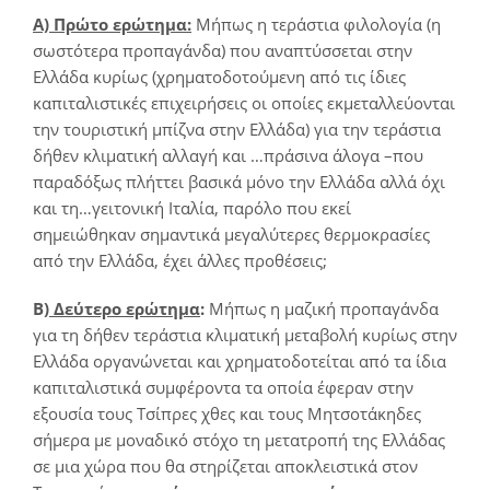
Α) Πρώτο ερώτημα:
Μήπως η τεράστια φιλολογία (η
σωστότερα προπαγάνδα) που αναπτύσσεται στην
Ελλάδα κυρίως (χρηματοδοτούμενη από τις ίδιες
καπιταλιστικές επιχειρήσεις οι οποίες εκμεταλλεύονται
την τουριστική μπίζνα στην Ελλάδα) για την τεράστια
δήθεν κλιματική αλλαγή και …πράσινα άλογα –που
παραδόξως πλήττει βασικά μόνο την Ελλάδα αλλά όχι
και τη…γειτονική Ιταλία, παρόλο που εκεί
σημειώθηκαν σημαντικά μεγαλύτερες θερμοκρασίες
από την Ελλάδα, έχει άλλες προθέσεις;
Β
) Δεύτερο ερώτημα
:
Μήπως η μαζική προπαγάνδα
για τη δήθεν τεράστια κλιματική μεταβολή κυρίως στην
Ελλάδα οργανώνεται και χρηματοδοτείται από τα ίδια
καπιταλιστικά συμφέροντα τα οποία έφεραν στην
εξουσία τους Τσίπρες χθες και τους Μητσοτάκηδες
σήμερα με μοναδικό στόχο τη μετατροπή της Ελλάδας
σε μια χώρα που θα στηρίζεται αποκλειστικά στον