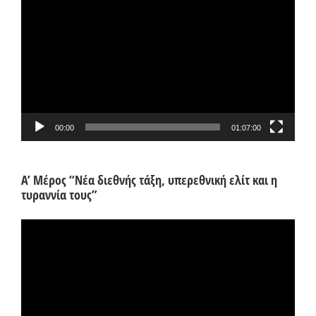
Αναπαραγωγής
Βίντεο
00:00
01:07:00
Α’ Μέρος “Νέα διεθνής τάξη, υπερεθνική ελίτ και η
τυραννία τους”
Πρόγραμμα
Αναπαραγωγής
Βίντεο