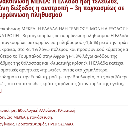
νακοίνωση ΜΕΚΕΑ: Η Ελλάδα ήδη τελείωσε,
όνη διέξοδος η ανατροπή – 3η παγκοσμίως σε
υρρίκνωση πληθυσμού
νακοίνωση ΜΕΚΕΑ: Η ΕΛΛΑΔΑ ΗΔΗ ΤΕΛΕΙΩΣΕ, ΜΟΝΗ ΔΙΕΞΟΔΟΣ 
ΝΑΤΡΟΠΗ - 3η παγκοσμίως σε συρρίκνωση πληθυσμού Η Ελλάδ
 παγκοσμίως σε συρρίκνωση πληθυσμού (-1,6 %) μετά την πρώ
κρανία, στο -8, 1% λόγω πολέμου και προσφυγικού κύματος κα
ύτερο το Τουμπαλού στην Αφρική (-1,8% λόγω ανόδου της
άθμης της θάλασσας και κλιματικής κρίσης). Η Ελλάδα κατέχει
αματικές αρνητικές «πρωτιές», όντας στα χαμηλότερα
σοδήματα στην Ευρώπη, μαζί με την Βουλγαρία, στις ακριβότερ
μές, στο υποτυπώδες κράτος πρόνοιας (στον τομέα της υγείας,
.]
μιοποίηση
,
Εθνολογική Αλλοίωση
,
Κλιματική
δημίας
,
ΜΕΚΕΑ
,
μετανάστευση
,
ογένειας
,
Προστατευτισμός
,
ΠΡΩΤΟΣΕΛΙΔΟ
,