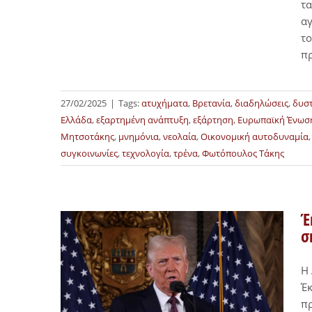
τα
αγ
το
π
27/02/2025
|
Tags:
ατυχήματα
,
Βρετανία
,
διαδηλώσεις
,
δυσ
Ελλάδα
,
εξαρτημένη ανάπτυξη
,
εξάρτηση
,
Ευρωπαϊκή Ένωσ
Μητσοτάκης
,
μνημόνια
,
νεολαία
,
Οικονομική αυτοδυναμία
συγκοινωνίες
,
τεχνολογία
,
τρένα
,
Φωτόπουλος Τάκης
Έ
σ
Η
Έκ
πρ