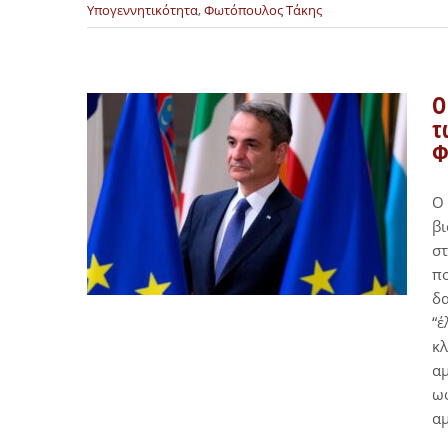
Υπογεννητικότητα
,
Φωτόπουλος Τάκης
Ο
τ
Φ
Ο
β
σ
πο
δα
“έ
κλ
αμ
ωφ
αμ