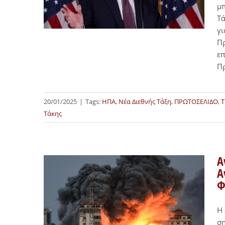
μπ
Τά
γι
Πρ
επ
Π
20/01/2025
|
Tags:
ΗΠΑ
,
Νέα Διεθνής Τάξη
,
ΠΡΩΤΟΣΕΛΙΔΟ
,
Τ
Τάκης
Α
Α
Φ
Η 
σ