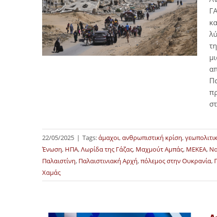
ΓΑ
κα
λύ
τη
μι
απ
Πα
πρ
σ
22/05/2025
|
Tags:
άμαχοι
,
ανθρωπιστική κρίση
,
γεωπολιτι
Ένωση
,
ΗΠΑ
,
Λωρίδα της Γάζας
,
Μαχμούτ Αμπάς
,
ΜΕΚΕΑ
,
Να
Παλαιστίνη
,
Παλαιστινιακή Αρχή
,
πόλεμος στην Ουκρανία
,
Χαμάς