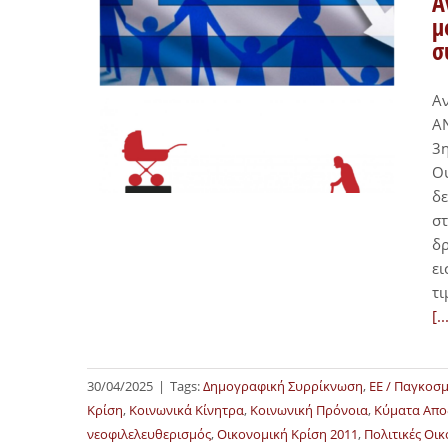
Α
μ
σ
Α
Α
3η
Ου
δε
στ
δρ
ει
τι
[..
30/04/2025
|
Tags:
Δημογραφική Συρρίκνωση
,
ΕΕ / Παγκοσ
Κρίση
,
Κοινωνικά Κίνητρα
,
Κοινωνική Πρόνοια
,
Κύματα Απο
νεοφιλελευθερισμός
,
Οικονομική Κρίση 2011
,
Πολιτικές Οικ