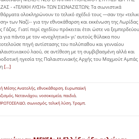
ΖΑΣ - «ΤΕΛΙΚΗ ΛΥΣΗ» ΤΩΝ ΣΙΩΝΑΖΙΣΤΩΝ; Τα σιωνιστικά
θάρματα ολοκληρώνουν το τελικό σχέδιό τους —σαν την «τελικ
ση» των Ναζί-- για την εθνοκάθαρση και εκκένωση της Λωρίδας
ς Γάζας. Γιατί περί σχεδίου πρόκειται έτσι ώστε να ξεμπερδεύο
α για πάντα με τον «ενοχλητικό» γι' αυτούς θύλακα που
οτελούσε πηγή αντίστασης του πολύπαθου και γενναίου
λαιστινιακού λαού, σε αντίθεση με τη συμβιβασμένη αλλά και
οδοτική ηγεσία της Παλαιστινιακής Αρχής του Μαχμούτ Αμπάς
τη
[...]
κή Μέσης Ανατολής
,
εθνοκάθαρση
,
Ευρωπαϊκή
ζισμός
,
Νετανιάχου
,
νοσοκομεία
,
παιδιά
,
ΠΡΩΤΟΣΕΛΙΔΟ
,
σιωνισμός
,
τελική λύση
,
Τραμπ
,