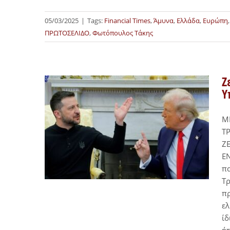
05/03/2025
|
Tags:
Financial Times
,
Άμυνα
,
Ελλάδα
,
Ευρώπη
ΠΡΩΤΟΣΕΛΙΔΟ
,
Φωτόπουλος Τάκης
Ζ
Υ
Μ
Τ
Ζ
Ε
πα
Τρ
πρ
ελ
ίδ