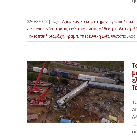
ή
02/03/2025
|
Tags:
Αμερικανικό κατεστημένο
,
γεωπολιτική
,
Ζελένσκυ
,
Νίκη Τραμπ
,
Πολιτική αντιπαράθεση
,
Πολιτική ελί
Τηλεοπτική διαμάχη
,
Τραμπ
,
Υπερεθνική Ελίτ
,
Φωτόπουλος 
T
μ
ε
Τ
Τ
Α
Λ
τω
σύ