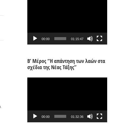
Πρόγραμμα
Αναπαραγωγής
Βίντεο
00:00
01:15:47
Β’ Μέρος “Η απάντηση των λαών στα
σχέδια της Νέας Τάξης”
Πρόγραμμα
Αναπαραγωγής
Βίντεο
Α
00:00
01:32:36