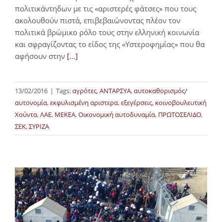
πολιτικάντηδων με τις «αριστερές φάτσες» που τους
ακολουθούν πιστά, επιβεβαιώνοντας πλέον τον
πολιτικά βρώμικο ρόλο τους στην ελληνική κοινωνία
και σφραγίζοντας το είδος της «Υστεροφημίας» που θα
αφήσουν στην
[...]
13/02/2016
|
Tags:
αγρότες
,
ΑΝΤΑΡΣΥΑ
,
αυτοκαθορισμός/
αυτονομία
,
εκφυλισμένη αριστερα
,
εξεγέρσεις
,
κοινοβουλευτική
Χούντα
,
ΛΑΕ
,
ΜΕΚΕΑ
,
Οικονομική αυτοδυναμία
,
ΠΡΩΤΟΣΕΛΙΔΟ
,
ΣΕΚ
,
ΣΥΡΙΖΑ