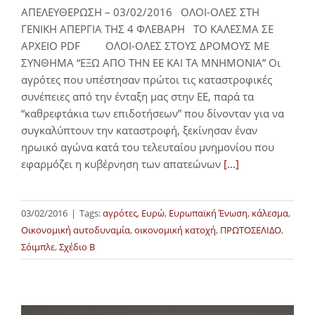
ΑΠΕΛΕΥΘΕΡΩΣΗ – 03/02/2016 ΟΛΟΙ-ΟΛΕΣ ΣΤΗ
ΓΕΝΙΚΗ ΑΠΕΡΓΙΑ ΤΗΣ 4 ΦΛΕΒΑΡΗ TO ΚΑΛΕΣΜΑ ΣΕ
ΑΡΧΕΙΟ PDF ΟΛΟΙ-ΟΛΕΣ ΣΤΟΥΣ ΔΡΟΜΟΥΣ ΜΕ
ΣΥΝΘΗΜΑ “ΕΞΩ ΑΠΟ ΤΗΝ ΕΕ ΚΑΙ ΤΑ ΜΝΗΜΟΝΙΑ” Οι
αγρότες που υπέστησαν πρώτοι τις καταστροφικές
συνέπειες από την ένταξη μας στην ΕΕ, παρά τα
“καθρεφτάκια των επιδοτήσεων” που δίνονταν για να
συγκαλύπτουν την καταστροφή, ξεκίνησαν έναν
ηρωικό αγώνα κατά του τελευταίου μνημονίου που
εφαρμόζει η κυβέρνηση των απατεώνων
[...]
03/02/2016
|
Tags:
αγρότες
,
Ευρώ
,
Ευρωπαϊκή Ένωση
,
κάλεσμα
,
Οικονομική αυτοδυναμία
,
οικονομική κατοχή
,
ΠΡΩΤΟΣΕΛΙΔΟ
,
Σόιμπλε
,
Σχέδιο Β