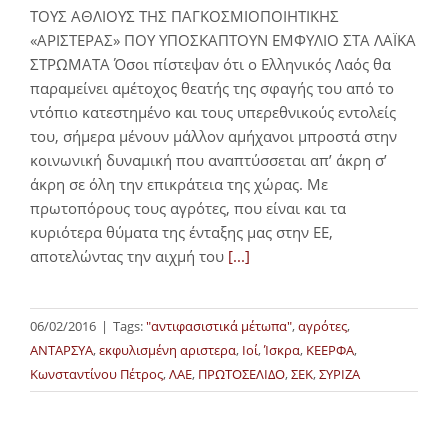
ΤΟΥΣ ΑΘΛΙΟΥΣ ΤΗΣ ΠΑΓΚΟΣΜΙΟΠΟΙΗΤΙΚΗΣ
«ΑΡΙΣΤΕΡΑΣ» ΠΟΥ ΥΠΟΣΚΑΠΤΟΥΝ ΕΜΦΥΛΙΟ ΣΤΑ ΛΑΪΚΑ
ΣΤΡΩΜΑΤΑ Όσοι πίστεψαν ότι ο Ελληνικός Λαός θα
παραμείνει αμέτοχος θεατής της σφαγής του από το
ντόπιο κατεστημένο και τους υπερεθνικούς εντολείς
του, σήμερα μένουν μάλλον αμήχανοι μπροστά στην
κοινωνική δυναμική που αναπτύσσεται απ’ άκρη σ’
άκρη σε όλη την επικράτεια της χώρας. Με
πρωτοπόρους τους αγρότες, που είναι και τα
κυριότερα θύματα της ένταξης μας στην ΕΕ,
αποτελώντας την αιχμή του
[...]
06/02/2016
|
Tags:
"αντιφασιστικά μέτωπα"
,
αγρότες
,
ΑΝΤΑΡΣΥΑ
,
εκφυλισμένη αριστερα
,
Ιοί
,
Ίσκρα
,
ΚΕΕΡΦΑ
,
Κωνσταντίνου Πέτρος
,
ΛΑΕ
,
ΠΡΩΤΟΣΕΛΙΔΟ
,
ΣΕΚ
,
ΣΥΡΙΖΑ