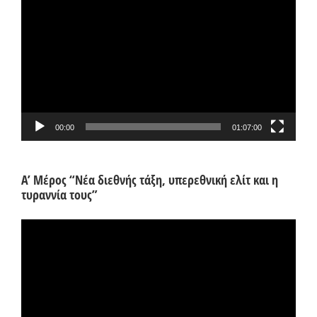
Αναπαραγωγής
Βίντεο
00:00
01:07:00
Α’ Μέρος “Νέα διεθνής τάξη, υπερεθνική ελίτ και η
τυραννία τους”
Πρόγραμμα
Αναπαραγωγής
Βίντεο