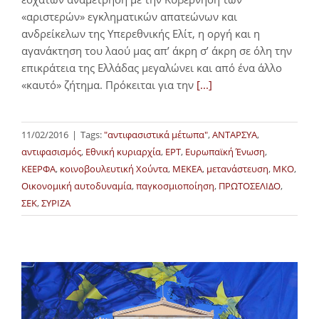
«αριστερών» εγκληματικών απατεώνων και
ανδρείκελων της Υπερεθνικής Ελίτ, η οργή και η
αγανάκτηση του λαού μας απ’ άκρη σ’ άκρη σε όλη την
επικράτεια της Ελλάδας μεγαλώνει και από ένα άλλο
«καυτό» ζήτημα. Πρόκειται για την
[...]
11/02/2016
|
Tags:
"αντιφασιστικά μέτωπα"
,
ΑΝΤΑΡΣΥΑ
,
αντιφασισμός
,
Εθνική κυριαρχία
,
ΕΡΤ
,
Ευρωπαϊκή Ένωση
,
ΚΕΕΡΦΑ
,
κοινοβουλευτική Χούντα
,
ΜΕΚΕΑ
,
μετανάστευση
,
ΜΚΟ
,
Οικονομική αυτοδυναμία
,
παγκοσμιοποίηση
,
ΠΡΩΤΟΣΕΛΙΔΟ
,
ΣΕΚ
,
ΣΥΡΙΖΑ