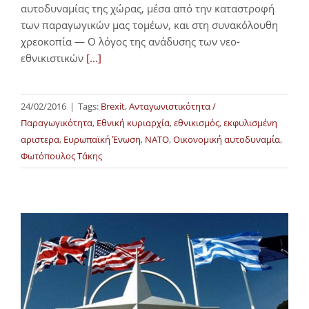
αυτοδυναμίας της χώρας, μέσα από την καταστροφή
των παραγωγικών μας τομέων, και στη συνακόλουθη
χρεοκοπία — Ο λόγος της ανάδυσης των νεο-
εθνικιστικών
[...]
24/02/2016
|
Tags:
Brexit
,
Ανταγωνιστικότητα /
Παραγωγικότητα
,
Εθνική κυριαρχία
,
εθνικισμός
,
εκφυλισμένη
αριστερα
,
Ευρωπαϊκή Ένωση
,
ΝΑΤΟ
,
Οικονομική αυτοδυναμία
,
Φωτόπουλος Τάκης