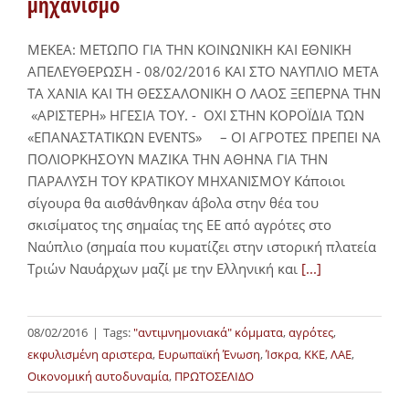
μηχανισμό
ΜΕΚΕΑ: ΜΕΤΩΠΟ ΓΙΑ ΤΗΝ ΚΟΙΝΩΝΙΚΗ ΚΑΙ ΕΘΝΙΚΗ
ΑΠΕΛΕΥΘΕΡΩΣΗ - 08/02/2016 ΚΑΙ ΣΤΟ ΝΑΥΠΛΙΟ ΜΕΤΑ
ΤΑ ΧΑΝΙΑ ΚΑΙ ΤΗ ΘΕΣΣΑΛΟΝΙΚΗ Ο ΛΑΟΣ ΞΕΠΕΡΝΑ ΤΗΝ
«ΑΡΙΣΤΕΡΗ» ΗΓΕΣΙΑ ΤΟΥ. - ΟΧΙ ΣΤΗΝ ΚΟΡΟΪΔΙΑ ΤΩΝ
«ΕΠΑΝΑΣΤΑΤΙΚΩΝ EVENTS» – ΟΙ ΑΓΡΟΤΕΣ ΠΡΕΠΕΙ ΝΑ
ΠΟΛΙΟΡΚΗΣΟΥΝ ΜΑΖΙΚΑ ΤΗΝ ΑΘΗΝΑ ΓΙΑ ΤΗΝ
ΠΑΡΑΛΥΣΗ ΤΟΥ ΚΡΑΤΙΚΟΥ ΜΗΧΑΝΙΣΜΟΥ Κάποιοι
σίγουρα θα αισθάνθηκαν άβολα στην θέα του
σκισίματος της σημαίας της ΕΕ από αγρότες στο
Ναύπλιο (σημαία που κυματίζει στην ιστορική πλατεία
Τριών Ναυάρχων μαζί με την Ελληνική και
[...]
08/02/2016
|
Tags:
"αντιμνημονιακά" κόμματα
,
αγρότες
,
εκφυλισμένη αριστερα
,
Ευρωπαϊκή Ένωση
,
Ίσκρα
,
ΚΚΕ
,
ΛΑΕ
,
Οικονομική αυτοδυναμία
,
ΠΡΩΤΟΣΕΛΙΔΟ