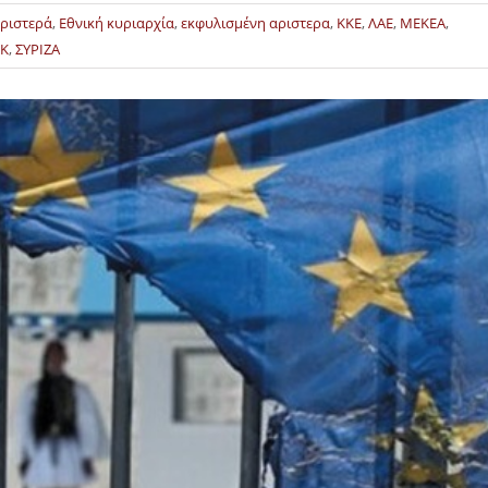
αριστερά
,
Εθνική κυριαρχία
,
εκφυλισμένη αριστερα
,
ΚΚΕ
,
ΛΑΕ
,
ΜΕΚΕΑ
,
ΕΚ
,
ΣΥΡΙΖΑ