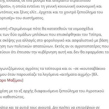
 της Ελλάδας σε ένα μόνιμο και απέραντο στρατόπεδο
ts», η οποία εντείνει τη γενική κοινωνική οικονομική και
ντόπιες και ξένες ελίτ…έρχεται και το χοντρό ξεπούλημα του
ορτισέρ» του συστήματος.
ροπή «Περιμένουμε πότε θα κατατεθούν τα νομοσχέδια
αι των δύο ομάδων μπλόκων που επισκέφθηκαν τον Τσίπρα,
 σκέψης για αλλαγές στο φορολογικό και ασφαλιστικό με βάση
ηση των πολιτικών απατεώνων. Εκτός αν οι αγροτοπατέρες που
ύουν ότι έπεισαν την κυβέρνηση αυτή και δεν θα εφαρμόσει το
γωνιζόμενους αγρότες τα τσίπουρα και οι –σε «κουτσαβάκικο
ου όταν παρουσίαζε τα λεγόμενα «αιτήματα αιχμής» [Βλ.
γαρο Μαξίμου
]
χέση με το εξ αρχής διαφαινόμενο ξεπούλημα του Αγροτικού
ου καθεστώτος.
άτια και τα αυτιά τους ανοιχτά. Δεν πρέπει να επιτρέψουν σε