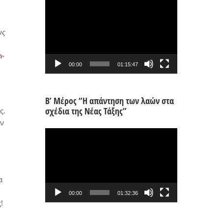
Πρόγραμμα
Αναπαραγωγής
Βίντεο
υς
n-
00:00
01:15:47
Β’ Μέρος “Η απάντηση των λαών στα
σχέδια της Νέας Τάξης”
ς.
ων
Πρόγραμμα
Αναπαραγωγής
Βίντεο
α
00:00
01:32:36
!