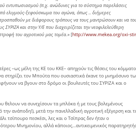
νού εντυπωσιασμού (π.χ. ανώδυνες για το σύστημα παρελάσεις
από ελιγμούς-ξεφούσκωμα του αγώνα, όπως .. διήμερες
προσπαθούν με διάφορους τρόπους να τους μαντρώσουν και να το
 ΣΥΡΙΖΑ και στην Υ/Ε που διαχειρίζεται την νεοφιλελεύθερη
αστροφή του αγροτικού μας τομέα
.» [
http://www.mekea.org/oxi-sti
τέρες –ως μέλη της ΚΕ του ΚΚΕ– απηχούν τις θέσεις του κόμματο
 να στηρίζει τον Μπούτα που ουσιαστικά έκανε το μνημόσυνο τ
αφήνουν να βγουν στο δρόμο οι βουλευτές του ΣΥΡΙΖΑ και ο
ου θελουν να συνεχίσουν τα μπλόκα ή με τους βολεμένους
την ανάποδη!), μετά την πανελλαδική αγροτική εξέγερση και τ
λι τσίπουρο πεσκέσι, λες και ο Τσίπρας δεν ήταν ο
ρότερου Μνημονίου, αλλά κάποιος…αντικειμενικός παρατηρητής