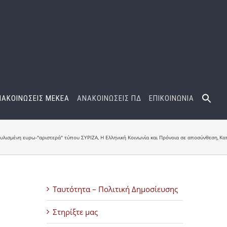
ΝΑΚΟΙΝΩΣΕΙΣ ΜΕΚΕΑ
ΑΝΑΚΟΙΝΩΣΕΙΣ ΠΔ
ΕΠΙΚΟΙΝΩΝΙΑ
υλισμένη ευρω-"αριστερά" τύπου ΣΥΡΙΖΑ
Η Ελληνική Κοινωνία και Πρόνοια σε αποσύνθεση
Κα
Ταυτότητα – Πολιτική Δημοσίευσης
Στηρίξτε μας