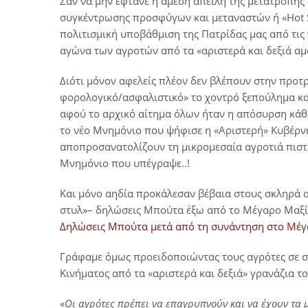
Σαν να μην έφτανε η άμεση απειλή της μετατροπής
συγκέντρωσης προσφύγων και μεταναστών ή «Hot Spo
πολιτισμική υποβάθμιση της Πατρίδας μας από τις 
αγώνα των αγροτών από τα «αριστερά και δεξιά αμ
Διότι μόνον αφελείς πλέον δεν βλέπουν στην προτ
φορολογικό/ασφαλιστικό» το χοντρό ξεπούλημα κ
αφού το αρχικό αίτημα όλων ήταν η απόσυρση κάθε
το νέο Μνημόνιο που ψήφισε η «Αριστερή» Κυβέρν
αποπροσανατολίζουν τη μικρομεσαία αγροτιά πιστε
Μνημόνιο που υπέγραψε..!
Και μόνο αηδία προκάλεσαν βέβαια στους σκληρά α
στυλ»– δηλώσεις Μπούτα έξω από το Μέγαρο Μαξίμ
Δηλώσεις Μπούτα μετά από τη συνάντηση στο Μέ
Γράφαμε όμως προειδοποιώντας τους αγρότες σε σ
Κινήματος από τα «αριστερά και δεξιά» γρανάζια τ
«
Οι αγρότες πρέπει να επαγρυπνούν και να έχουν τα μ