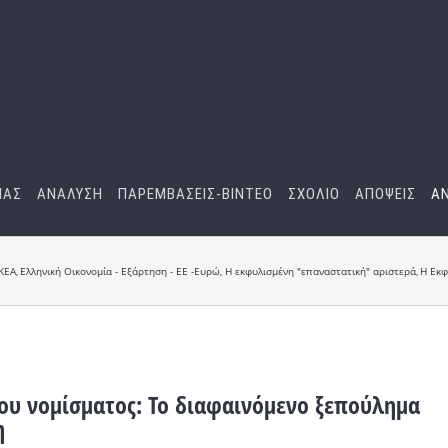
ΜΑΣ
ΑΝΑΛΥΣΗ
ΠΑΡΕΜΒΑΣΕΙΣ-BINTEO
ΣΧΟΛΙΟ
ΑΠΟΨΕΙΣ
Α
ΚΕΑ
Ελληνική Οικονομία - Εξάρτηση - ΕΕ -Ευρώ
Η εκφυλισμένη "επαναστατική" αριστερά
Η Εκφ
ου νομίσματος: Το διαφαινόμενο ξεπούλημα
η