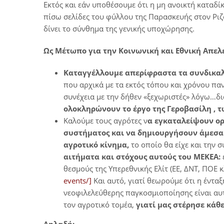
Εκτός και εάν υποθέσουμε ότι η μη ανοικτή καταδ
πίσω σελίδες του φύλλου της Παρασκευής στον Ριζ
δίνει το σύνθημα της γενικής υποχώρησης.
Ως Μέτωπο για την Κοινωνική και Εθνική Απε
Καταγγέλλουμε απερίφραστα τα συνδικαλ
που αρχικά με τα εκτός τόπου και χρόνου π
συνέχεια με την δήθεν «ξεχωριστές» λόγω…δ
ολοκληρώνουν το έργο της Γεροβασίλη , 
Καλούμε τους αγρότες ν
α εγκαταλείψουν ορ
συστήματος και να δημιουργήσουν άμεσα
αγροτικό κίνημα,
το οποίο θα είχε και την
αιτήματα και στόχους αυτούς του ΜΕΚΕΑ:
θεσμούς της Υπερεθνικής Ελίτ (ΕΕ, ΔΝΤ, ΠΟΕ κλ
events/]
Και αυτό, γιατί θεωρούμε ότι η έντα
νεοφιλελεύθερης παγκοσμιοποίησης είναι αυτ
τον αγροτικό τομέα,
γιατί μας στέρησε κάθ
Δηλαδή: