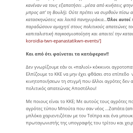
κανέναν να τους εξαπατήσει ..μέσα από κινήσεις φτη
μπρος απ’ τη Βουλή). Ούτε πρέπει να συρθούν πίσω 
κατασκηνώσεις και λοιπά πανηγυράκια…
Όλοι αυτοί
παραδώσουν αμαχητί στους πολιτικούς απατεώνες τους
καπιταλιστική παγκοσμιοποίηση και απαιτεί την κατ
koroidia-twn-epanastatikwn-events/]
Και από ότι φαίνεται τα κατάφεραν!!
Δεν γνωρίζουμε εάν οι «παλιοί» κόκκινοι αγροτοπα
Ελπίζουμε το ΚΚΕ να μην έχει φθάσει στο επίπεδο
κινητοποιήσεων τη στιγμή που άλλοι αγρότες δεν 
πολιτικός απατεώνας Αποστόλου!
Με ποιους είναι το ΚΚΕ; Με αυτούς τους αγρότες π
αγρότες τύπου Μπούτα που σαν νέος …Ζαπάτα (από 
μπλόκα χαριεντιζόταν με τον Τσίπρα και ένα μπουκά
πρωταγωνιστής της υπογραφής του τρίτου και χει