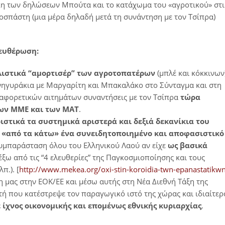
ίκη των δηλώσεων Μπούτα και το κατάχωμα του «αγροτικού» στι
οσπάστη (μια μέρα δηλαδή μετά τη συνάντηση με τον Τσίπρα)
λευθέρωση:
ιστικά “αμορτισέρ” των αγροτοπατέρων
(μπλέ και κόκκινων
ανηγυράκια με Μαργαρίτη και Μπακαλάκο στο Σύνταγμα και στη
ιαφορετικών αιτημάτων συναντήσεις με τον Τσίπρα
τώρα
των ΜΜΕ και των ΜΑΤ
.
ιστικά τα συστημικά αριστερά και δεξιά δεκανίκια του
 «από τα κάτω» ένα συνειδητοποιημένο και αποφασιστικό
 συμπαράσταση όλου του Ελληνικού Λαού αν είχε
ως βασικά
έξω από τις “4 ελευθερίες” της Παγκοσμιοποίησης και τους
π.). [
http://www.mekea.org/oxi-stin-koroidia-twn-epanastatikwn
ξη μας στην ΕΟΚ/ΕΕ και μέσω αυτής στη Νέα Διεθνή Τάξη της
ή που κατέστρεψε τον παραγωγικό ιστό της χώρας και ιδιαίτερ
ε ίχνος οικονομικής και επομένως εθνικής κυριαρχίας
.