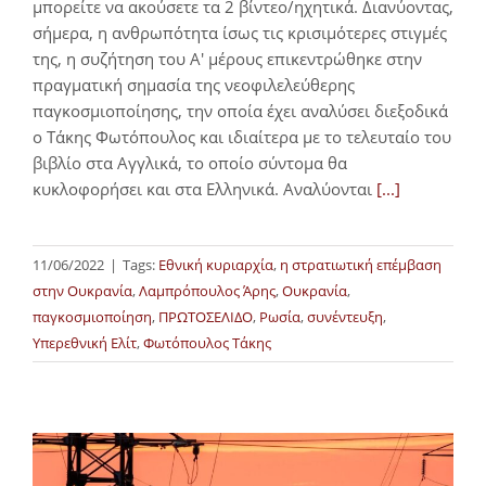
μπορείτε να ακούσετε τα 2 βίντεο/ηχητικά. Διανύοντας,
σήμερα, η ανθρωπότητα ίσως τις κρισιμότερες στιγμές
της, η συζήτηση του Α' μέρους επικεντρώθηκε στην
πραγματική σημασία της νεοφιλελεύθερης
παγκοσμιοποίησης, την οποία έχει αναλύσει διεξοδικά
ο Τάκης Φωτόπουλος και ιδιαίτερα με το τελευταίο του
βιβλίο στα Αγγλικά, το οποίο σύντομα θα
κυκλοφορήσει και στα Ελληνικά. Αναλύονται
[...]
11/06/2022
|
Tags:
Εθνική κυριαρχία
,
η στρατιωτική επέμβαση
στην Ουκρανία
,
Λαμπρόπουλος Άρης
,
Ουκρανία
,
παγκοσμιοποίηση
,
ΠΡΩΤΟΣΕΛΙΔΟ
,
Ρωσία
,
συνέντευξη
,
Υπερεθνική Ελίτ
,
Φωτόπουλος Τάκης