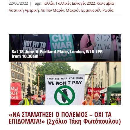
22/06/2022
|
Tags:
Γαλλία
,
Γαλλικές Εκλογές 2022
,
Κολομβία
,
Λατινική Αμερική
,
Λε Πεν Μαρίν
,
Μακρόν Εμμανουέλ
,
Ρωσία
«ΝΑ ΣΤΑΜΑΤΗΣΕΙ Ο ΠΟΛΕΜΟΣ – ΟΧΙ ΤΑ
ΕΠΙΔΟΜΑΤΑ!» (Σχόλιο Τάκη Φωτόπουλου)