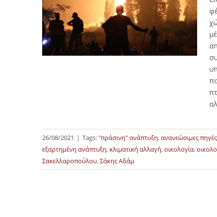
φέ
χώ
μέ
απ
συ
υπ
πα
πτ
αλ
26/08/2021
|
Tags:
"πράσινη" ανάπτυξη
,
ανανεώσιμες πηγές
εξαρτημένη ανάπτυξη
,
κλιματική αλλαγή
,
οικολογία
,
οικολο
Σακελλαροπούλου
,
Σάκης Αδάμ