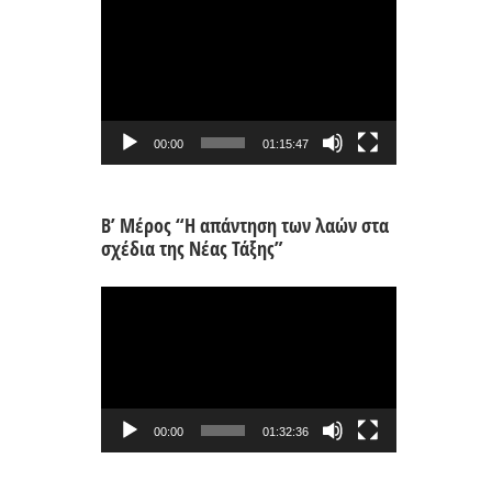
Πρόγραμμα
Αναπαραγωγής
Βίντεο
00:00
01:15:47
Β’ Μέρος “Η απάντηση των λαών στα
σχέδια της Νέας Τάξης”
Πρόγραμμα
Αναπαραγωγής
Βίντεο
00:00
01:32:36