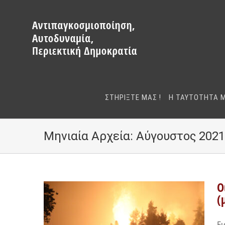
Μετάβαση
στο
περιεχόμενο
ΣΤΗΡΙΞΤΕ ΜΑΣ !
Η ΤΑΥΤΟΤΗΤΑ 
Μηνιαία Αρχεία:
Αύγουστος 2021
Ο
(
Ει