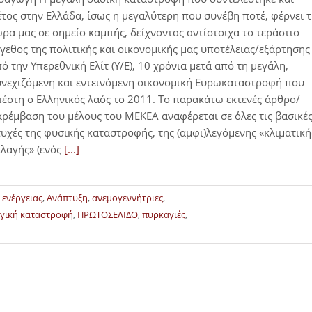
τος στην Ελλάδα, ίσως η μεγαλύτερη που συνέβη ποτέ, φέρνει 
ρα μας σε σημείο καμπής, δείχνοντας αντίστοιχα το τεράστιο
γεθος της πολιτικής και οικονομικής μας υποτέλειας/εξάρτησης
ό την Υπερεθνική Ελίτ (Υ/Ε), 10 χρόνια μετά από τη μεγάλη,
νεχιζόμενη και εντεινόμενη οικονομική Ευρωκαταστροφή που
έστη ο Ελληνικός λαός το 2011. Το παρακάτω εκτενές άρθρο/
ρέμβαση του μέλους του ΜΕΚΕΑ αναφέρεται σε όλες τις βασικέ
υχές της φυσικής καταστροφής, της (αμφι)λεγόμενης «κλιματική
λαγής» (ενός
[...]
 ενέργειας
,
Ανάπτυξη
,
ανεμογεννήτριες
,
γική καταστροφή
,
ΠΡΩΤΟΣΕΛΙΔΟ
,
πυρκαγιές
,