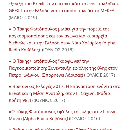
εξέλιξη του Brexit, την επιτακτικότητα ενός παλλαϊκού
GREXIT στην Ελλάδα για το οποίο παλεύει το ΜΕΚΕΑ
(ΜΆΙΟΣ 2019)
●
Ο Τάκης Φωτόπουλος μιλάει για την πορεία της
παγκοσμιοποίησης και τον αγώνα για κυριαρχία
διεθνώς και στην Ελλάδα στον Νίκο Χαζαρίδη (Alpha
Radio Καβάλας)
(ΙΟΥΝΙΟΣ 2018)
●
Ο Τάκης Φωτόπουλος “καρφώνει” την
Παγκοσμιοποίηση: Συνέντευξη εφ’όλης της ύλης στον
Πέτρο Ιωάννου, (Σπορnews Λάρισας)
(ΙΟΥΛΙΟΣ 2017)
●
Βρετανικές Εκλογές 2017: Η Επανάσταση ενάντια στο
Brexit και η Μέση Ανατολή, στον Γ. Σαχίνη, (Ράδιο
Κρήτη 98.4)
(ΙΟΥΝΙΟΣ 2017)
●
O Τάκης Φωτόπουλος εφ’όλης της ύλης στον Γιάννη
Μάνιο (Alpha Radio Καβάλας)
(ΙΟΥΛΙΟΣ 2016)
●
Ραδιοφωνική συζήτηση με τον Σάκη Αδάμ, μέλος