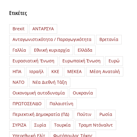
Ετικέτες
Brexit
ΑΝΤΑΡΣΥΑ
Ανταγωνιστικότητα / Παραγωγικότητα
Βρετανία
Γαλλία
Εθνική κυριαρχία
Ελλάδα
Ευρασιατική 'Ενωση
Ευρωπαϊκή Ένωση
Ευρώ
ΗΠΑ
Ισραήλ
ΚΚΕ
ΜΕΚΕΑ
Μέση Ανατολή
ΝΑΤΟ
Νέα Διεθνή Τάξη
Οικονομική αυτοδυναμία
Ουκρανία
ΠΡΩΤΟΣΕΛΙΔΟ
Παλαιστίνη
Περιεκτική Δημοκρατία (ΠΔ)
Πούτιν
Ρωσία
ΣΥΡΙΖΑ
Συρία
Τουρκία
Τραμπ Ντόναλντ
Υπερεθνική Ελίτ
Φωτόπουλος Τάκης