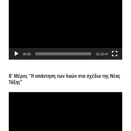
Αναπαραγωγής
Βίντεο
00:00
01:15:47
Β’ Μέρος “Η απάντηση των λαών στα σχέδια της Νέας
Τάξης”
Πρόγραμμα
Αναπαραγωγής
Βίντεο