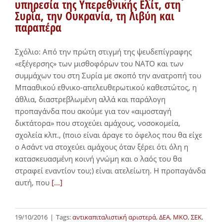
υπηρεσία της Υπερεθνικής Ελίτ, στη
Συρία, την Ουκρανία, τη Λιβύη και
παραπέρα
Σχόλιο: Από την πρώτη στιγμή της ψευδεπίγραφης
«εξέγερσης» των μισθοφόρων του ΝΑΤΟ και των
συμμάχων του στη Συρία με σκοπό την ανατροπή του
Μπααθικού εθνικο-απελευθερωτικού καθεστώτος, η
άθλια, διαστρεβλωμένη αλλά και παράλογη
προπαγάνδα που ακούμε για τον «αιμοσταγή
δικτάτορα» που στοχεύει αμάχους, νοσοκομεία,
σχολεία κλπ., (ποιο είναι άραγε το όφελος που θα είχε
ο Ασάντ να στοχεύει αμάχους όταν ξέρει ότι όλη η
κατασκευασμένη κοινή γνώμη και ο λαός του θα
στραφεί εναντίον του;) είναι ατελείωτη. Η προπαγάνδα
αυτή, που
[...]
19/10/2016
|
Tags:
αντικαπιταλιστική αριστερά
,
ΔΕΑ
,
ΜΚΟ
,
ΣΕΚ
,