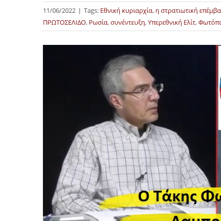
11/06/2022
|
Tags:
Εθνική κυριαρχία
,
η στρατιωτική επέμβ
ΠΡΩΤΟΣΕΛΙΔΟ
,
Ρωσία
,
συνέντευξη
,
Υπερεθνική Ελίτ
,
Φωτόπο
Προβολή
μεγαλύτερης
εικόνας