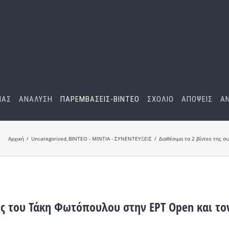
ΜΑΣ
ΑΝΑΛΥΣΗ
ΠΑΡΕΜΒΑΣΕΙΣ-BINTEO
ΣΧΟΛΙΟ
ΑΠΟΨΕΙΣ
Α
Αρχική
Uncategorized
ΒΙΝΤΕΟ - ΜΙΝΤΙΑ - ΣΥΝΕΝΤΕΥΞΕΙΣ
Διαθέσιμα τα 2 βίντεο της 
ξης του Τάκη Φωτόπουλου στην EΡΤ Open και το