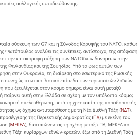
ικασίες συλλογικής αυτοδιεύθυνσης.
λευταία σύσκεψη των G7 και η Σύνοδος Κορυφής του ΝΑΤΟ, καθώ
ης Φωτόπουλος αναλύει τις συνέπειες, αντίστοιχα, της απόφασ
α και την κατακόρυφη αύξηση των ΝΑΤΟϊκών δυνάμεων στην
της Φινλανδίας και της Σουηδίας. Υπό το φως αυτών των
ίρηση στην Ουκρανία, τη διαίρεση στο εσωτερικό της Ρωσικής
ι το συνεχώς πτωτικό βιοτικό επίπεδο των ευρωπαϊκών λαϊκών
 που ξετυλίγεται στον κόσμο σήμερα είναι αυτή μεταξύ
ή παίρνει αυτή στην Ελλάδα σε σχέση με τον υπόλοιπο κόσμο;
 οικονομική απελευθέρωση, μετά τη χρεοκοπία της παραδοσιακής
τότητας ως όχημα αντιπαράθεσης με τη Νέα Διεθνή Τάξη (
ΝΔΤ
).
προσέγγισης της Περιεκτικής Δημοκρατίας (
ΠΔ
) με εκείνη του
ωση (
ΜΕΚΕΑ
), διατυπώνοντας τη σχέση μεταξύ ΠΔ, ΜΕΚΕΑ και
ιεθνή Τάξη κυρίαρχων εθνών-κρατών, έξω από τη Διεθνή Τάξη