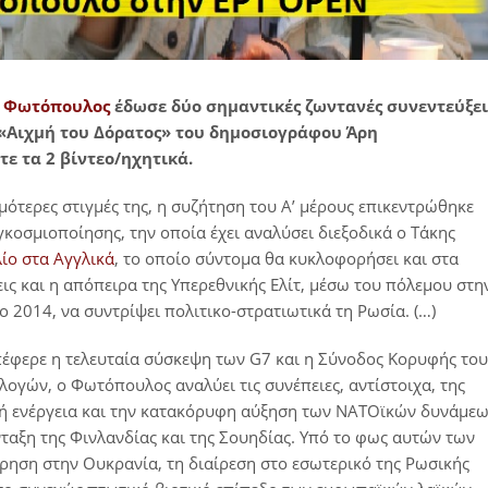
 Φωτόπουλος
έδωσε δύο σημαντικές ζωντανές συνεντεύξει
 «Αιχμή του Δόρατος» του δημοσιογράφου Άρη
ε τα 2 βίντεο/ηχητικά.
μότερες στιγμές της, η συζήτηση του Α’ μέρους επικεντρώθηκε
κοσμιοποίησης, την οποία έχει αναλύσει διεξοδικά ο Τάκης
λίο στα Αγγλικά
, το οποίο σύντομα θα κυκλοφορήσει και στα
εις και η απόπειρα της Υπερεθνικής Ελίτ, μέσω του πόλεμου στη
 2014, να συντρίψει πολιτικο-στρατιωτικά τη Ρωσία. (…)
 επέφερε η τελευταία σύσκεψη των G7 και η Σύνοδος Κορυφής του
ογών, ο Φωτόπουλος αναλύει τις συνέπειες, αντίστοιχα, της
κή ενέργεια και την κατακόρυφη αύξηση των ΝΑΤΟϊκών δυνάμε
ταξη της Φινλανδίας και της Σουηδίας. Υπό το φως αυτών των
ίρηση στην Ουκρανία, τη διαίρεση στο εσωτερικό της Ρωσικής