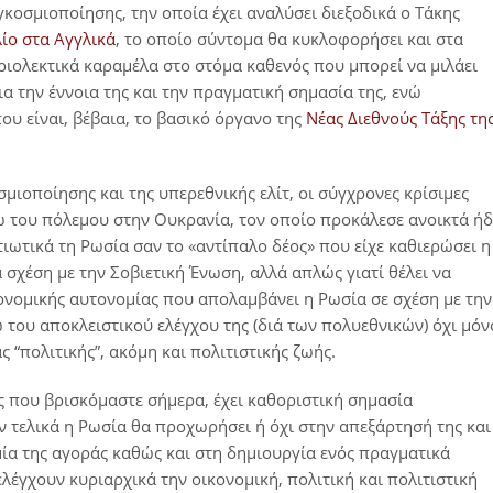
κοσμιοποίησης, την οποία έχει αναλύσει διεξοδικά ο Τάκης
λίο στα Αγγλικά
, το οποίο σύντομα θα κυκλοφορήσει και στα
ριολεκτικά καραμέλα στο στόμα καθενός που μπορεί να μιλάει
ια την έννοια της και την πραγματική σημασία της, ενώ
που είναι, βέβαια, το βασικό όργανο της
Νέας Διεθνούς Τάξης τη
μιοποίησης και της υπερεθνικής ελίτ, οι σύγχρονες κρίσιμες
έσω του πόλεμου στην Ουκρανία, τον οποίο προκάλεσε ανοικτά ή
τιωτικά τη Ρωσία σαν το «αντίπαλο δέος» που είχε καθιερώσει η
ά σχέση με την Σοβιετική Ένωση, αλλά απλώς γιατί θέλει να
κονομικής αυτονομίας που απολαμβάνει η Ρωσία σε σχέση με την
ω του αποκλειστικού ελέγχου της (διά των πολυεθνικών) όχι μόν
 “πολιτικής”, ακόμη και πολιτιστικής ζωής.
ής που βρισκόμαστε σήμερα, έχει καθοριστική σημασία
ν τελικά η Ρωσία θα προχωρήσει ή όχι στην απεξάρτησή της και
ία της αγοράς καθώς και στη δημιουργία ενός πραγματικά
γχουν κυριαρχικά την οικονομική, πολιτική και πολιτιστική