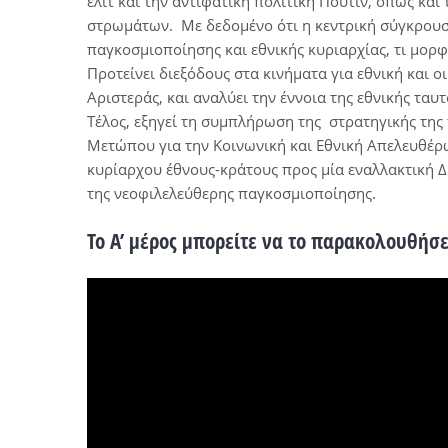
ελίτ και την αντιφατική πολιτική Πούτιν, όπως κα
στρωμάτων. Με δεδομένο ότι η κεντρική σύγκρουση
παγκοσμιοποίησης και εθνικής κυριαρχίας, τι μορφ
Προτείνει διεξόδους στα κινήματα για εθνική και
Αριστεράς, και αναλύει την έννοια της εθνικής ταυ
Τέλος, εξηγεί τη συμπλήρωση της στρατηγικής της 
Μετώπου για την Κοινωνική και Εθνική Απελευθέρ
κυρίαρχου έθνους-κράτους προς μία εναλλακτική Δ
της νεοφιλελεύθερης παγκοσμιοποίησης.
Το Α’ μέρος μπορείτε να το παρακολουθήσ