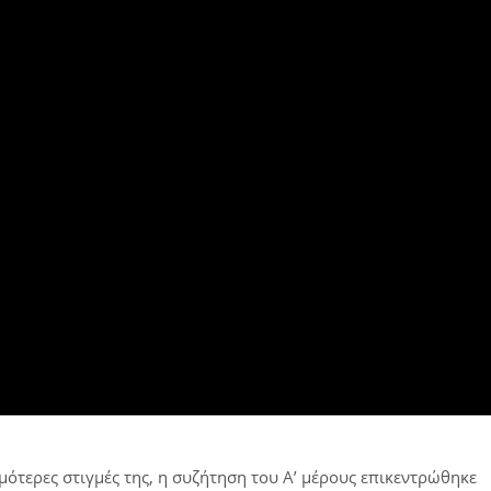
μότερες στιγμές της, η συζήτηση του Α’ μέρους επικεντρώθηκε