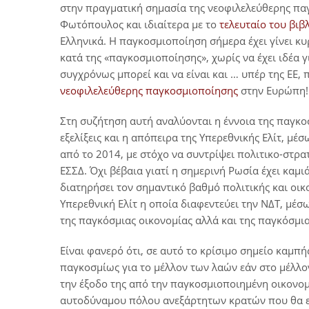
στην πραγματική σημασία της νεοφιλελεύθερης παγ
Φωτόπουλος και ιδιαίτερα με το
τελευταίο του βιβ
Ελληνικά. Η παγκοσμιοποίηση σήμερα έχει γίνει κυ
κατά της «παγκοσμιοποίησης», χωρίς να έχει ιδέα γ
συγχρόνως μπορεί και να είναι και … υπέρ της ΕΕ, 
νεοφιλελεύθερης παγκοσμιοποίησης
στην Ευρώπη!
Στη συζήτηση αυτή αναλύονται η έννοια της παγκοσ
εξελίξεις και η απόπειρα της Υπερεθνικής Ελίτ, μ
από το 2014, με στόχο να συντρίψει πολιτικο-στρα
ΕΣΣΔ. Όχι βέβαια γιατί η σημερινή Ρωσία έχει καμι
διατηρήσει τον σημαντικό βαθμό πολιτικής και οι
Υπερεθνική Ελίτ η οποία διαφεντεύει την ΝΔΤ, μέσ
της παγκόσμιας οικονομίας αλλά και της παγκόσμιας
Είναι φανερό ότι, σε αυτό το κρίσιμο σημείο καμπ
παγκοσμίως για το μέλλον των λαών εάν στο μέλλο
την έξοδο της από την παγκοσμιοποιημένη οικονομ
αυτοδύναμου πόλου ανεξάρτητων κρατών που θα ελέ