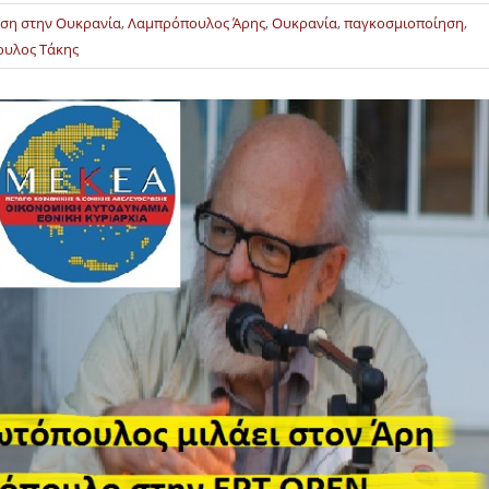
αση στην Ουκρανία
,
Λαμπρόπουλος Άρης
,
Ουκρανία
,
παγκοσμιοποίηση
,
υλος Τάκης