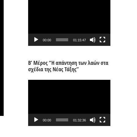
Πρόγραμμα
Αναπαραγωγής
Βίντεο
00:00
01:15:47
Β’ Μέρος “Η απάντηση των λαών στα
σχέδια της Νέας Τάξης”
Πρόγραμμα
Αναπαραγωγής
Βίντεο
00:00
01:32:36