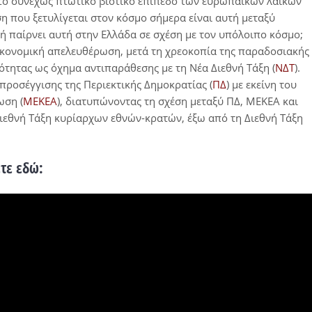
ι το συνεχώς πτωτικό βιοτικό επίπεδο των ευρωπαϊκών λαϊκών
 που ξετυλίγεται στον κόσμο σήμερα είναι αυτή μεταξύ
ή παίρνει αυτή στην Ελλάδα σε σχέση με τον υπόλοιπο κόσμο;
 οικονομική απελευθέρωση, μετά τη χρεοκοπία της παραδοσιακής
τότητας ως όχημα αντιπαράθεσης με τη Νέα Διεθνή Τάξη (
ΝΔΤ
).
προσέγγισης της Περιεκτικής Δημοκρατίας (
ΠΔ
) με εκείνη του
ωση (
ΜΕΚΕΑ
), διατυπώνοντας τη σχέση μεταξύ ΠΔ, ΜΕΚΕΑ και
ιεθνή Τάξη κυρίαρχων εθνών-κρατών, έξω από τη Διεθνή Τάξη
ετε εδώ
: