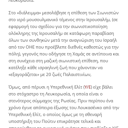
Στο «διάλειμμα» μεσολάβησε η επίθεση των Σιωνιστών
στο ιερό μουσουλμανικό τέμενος στην Ιερουσαλήμ, (σε
εφαρμογή του σχεδίου για την σιωνιστικοποίηση
ολόκληρης της Ιερουσαλήμ σε κατάφωρη παραβίαση
όλων των συνθηκών μετά την αναγνώριση του Ισραήλ
από τον ΟΗΕ που προέβλεπε διεθνές καθεστώς για την
πόλη), γεγονός που οδήγησε τη Χαμάς σε αντίποινα και
στη συνέχεια στη μαζική σιωνιστική επίθεση, που
κατέληξε κάθε ισραηλινή ζωή που χάνονταν να
«εξαγοράζεται» με 20 ζωές Παλαιστινίων,
Όμως, από πέρυσι η Υπερεθνική Ελίτ (
Υ/Ε
) είχε βάλει
στο στόχαστρο τη Λευκορωσία, η οποία είναι ο
στενότερος σύμμαχος της Ρωσίας. Πριν περίπου ένα
χρόνο έγινε απόπειρα έξωσης του Λουκασένκο από την
Υπερεθνική Ελίτ, ο οποίος όμως με τη σθεναρή
υποστήριξη του Πούτιν επικράτησε τελικά και
αποφεύχθηκε το ουκρανικό φιάσκο που σχεδίαζε η Υ/Ε