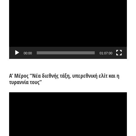
Αναπαραγωγής
Βίντεο
00:00
01:07:00
Α’ Μέρος “Νέα διεθνής τάξη, υπερεθνική ελίτ και η
τυραννία τους”
Πρόγραμμα
Αναπαραγωγής
Βίντεο