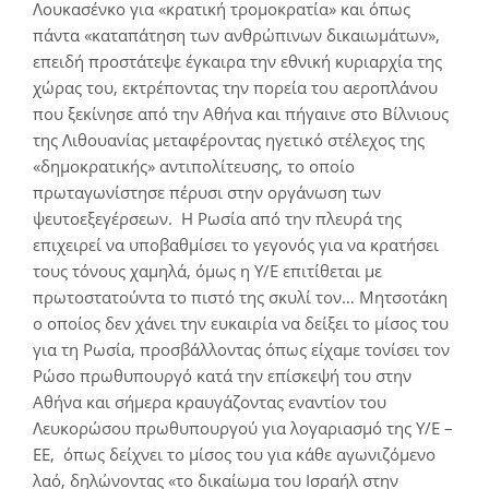
Λουκασένκο για «κρατική τρομοκρατία» και όπως
πάντα «καταπάτηση των ανθρώπινων δικαιωμάτων»,
επειδή προστάτεψε έγκαιρα την εθνική κυριαρχία της
χώρας του, εκτρέποντας την πορεία του αεροπλάνου
που ξεκίνησε από την Αθήνα και πήγαινε στο Βίλνιους
της Λιθουανίας μεταφέροντας ηγετικό στέλεχος της
«δημοκρατικής» αντιπολίτευσης, το οποίο
πρωταγωνίστησε πέρυσι στην οργάνωση των
ψευτοεξεγέρσεων. Η Ρωσία από την πλευρά της
επιχειρεί να υποβαθμίσει το γεγονός για να κρατήσει
τους τόνους χαμηλά, όμως η Υ/Ε επιτίθεται με
πρωτοστατούντα το πιστό της σκυλί τον… Μητσοτάκη
ο οποίος δεν χάνει την ευκαιρία να δείξει το μίσος του
για τη Ρωσία, προσβάλλοντας όπως είχαμε τονίσει τον
Ρώσο πρωθυπουργό κατά την επίσκεψή του στην
Αθήνα και σήμερα κραυγάζοντας εναντίον του
Λευκορώσου πρωθυπουργού για λογαριασμό της Υ/Ε –
ΕΕ, όπως δείχνει το μίσος του για κάθε αγωνιζόμενο
λαό, δηλώνοντας «το δικαίωμα του Ισραήλ στην