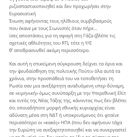
ριζοσπαστικοποιηθεί και δεν προχωρήσει στην
Ευρασιατική
Ένωση αφήνοντας τους ηλίθιους συμβιβασμούς
που έκανε με τους Σιωνιστές όταν πήρε…
ίσες αποστάσεις για τη σφαγή στη Γάζα (βλέπε τις
σχετικές αθλιότητες του RT), τότε η Υ/Ε
θ’ αποθρασυνθεί ακόμη περισσότερο.
Και αυτή η επικείμενη σύγκρουση δείχνει τα όρια και
την ψευδαίσθηση της πολιτικής Πούτιν όλα αυτά τα
χρόνια, στην προσπάθειά του να τοποθετήσει τη
Ρωσία σαν μια ανεξάρτητη αναδυόμενη υπερ-δύναμη,
σε «ειρηνική» όμως συνύπαρξη με την Υπερεθνική Ελίτ
και εντός της Νέας Τάξης της, κάνοντας πως δεν βλέπει
ότι οποιαδήποτε μορφή εθνικής κυριαρχίας είναι
αδύνατη μέσα στη ΝΔΤ ή υποκρινόμενος ότι φταίνε
περισσότερο οι «κακές» ΗΠΑ (που δεν αφήνουν τάχα
την Ευρώπη να ανεξαρτητοποιηθεί και να συνεργαστεί
με τη Ρωσία), και δεν φταίει το ίδιο το σύστημα της