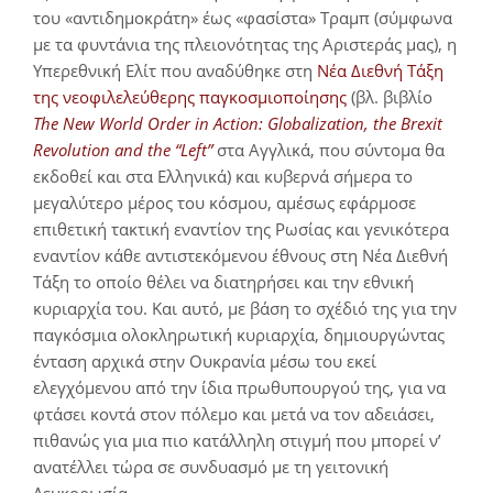
του «αντιδημοκράτη» έως «φασίστα» Τραμπ (σύμφωνα
με τα φυντάνια της πλειονότητας της Αριστεράς μας), η
Υπερεθνική Ελίτ που αναδύθηκε στη
Νέα Διεθνή Τάξη
της νεοφιλελεύθερης παγκοσμιοποίησης
(βλ. βιβλίο
The New World Order in Action: Globalization, the Brexit
Revolution and the “Left”
στα Αγγλικά, που σύντομα θα
εκδοθεί και στα Ελληνικά) και κυβερνά σήμερα το
μεγαλύτερο μέρος του κόσμου, αμέσως εφάρμοσε
επιθετική τακτική εναντίον της Ρωσίας και γενικότερα
εναντίον κάθε αντιστεκόμενου έθνους στη Νέα Διεθνή
Τάξη το οποίο θέλει να διατηρήσει και την εθνική
κυριαρχία του. Και αυτό, με βάση το σχέδιό της για την
παγκόσμια ολοκληρωτική κυριαρχία, δημιουργώντας
ένταση αρχικά στην Ουκρανία μέσω του εκεί
ελεγχόμενου από την ίδια πρωθυπουργού της, για να
φτάσει κοντά στον πόλεμο και μετά να τον αδειάσει,
πιθανώς για μια πιο κατάλληλη στιγμή που μπορεί ν’
ανατέλλει τώρα σε συνδυασμό με τη γειτονική
Λευκορωσία.