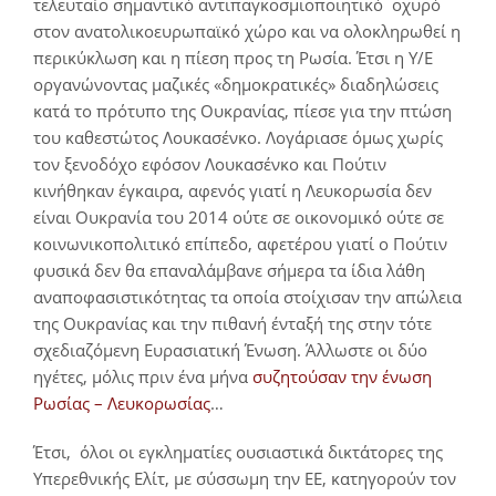
τελευταίο σημαντικό αντιπαγκοσμιοποιητικό οχυρό
στον ανατολικοευρωπαϊκό χώρο και να ολοκληρωθεί η
περικύκλωση και η πίεση προς τη Ρωσία. Έτσι η Υ/Ε
οργανώνοντας μαζικές «δημοκρατικές» διαδηλώσεις
κατά το πρότυπο της Ουκρανίας, πίεσε για την πτώση
του καθεστώτος Λουκασένκο. Λογάριασε όμως χωρίς
τον ξενοδόχο εφόσον Λουκασένκο και Πούτιν
κινήθηκαν έγκαιρα, αφενός γιατί η Λευκορωσία δεν
είναι Ουκρανία του 2014 ούτε σε οικονομικό ούτε σε
κοινωνικοπολιτικό επίπεδο, αφετέρου γιατί ο Πούτιν
φυσικά δεν θα επαναλάμβανε σήμερα τα ίδια λάθη
αναποφασιστικότητας τα οποία στοίχισαν την απώλεια
της Ουκρανίας και την πιθανή ένταξή της στην τότε
σχεδιαζόμενη Ευρασιατική Ένωση. Άλλωστε οι δύο
ηγέτες, μόλις πριν ένα μήνα
συζητούσαν την ένωση
Ρωσίας – Λευκορωσίας
…
Έτσι, όλοι οι εγκληματίες ουσιαστικά δικτάτορες της
Υπερεθνικής Ελίτ, με σύσσωμη την ΕΕ, κατηγορούν τον