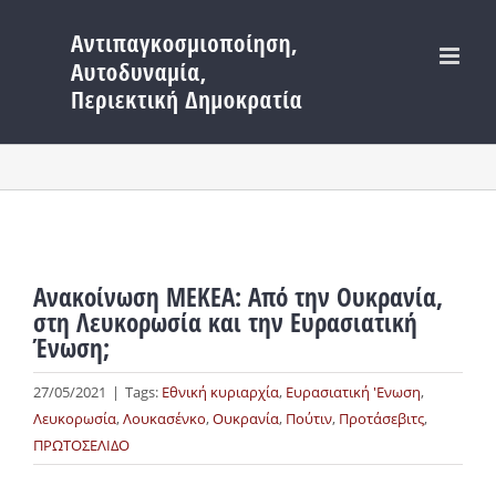
Μετάβαση
στο
περιεχόμενο
Ανακοίνωση ΜΕΚΕΑ: Από την Ουκρανία,
στη Λευκορωσία και την Ευρασιατική
Ένωση;
27/05/2021
|
Tags:
Εθνική κυριαρχία
,
Ευρασιατική 'Ενωση
,
Λευκορωσία
,
Λουκασένκο
,
Ουκρανία
,
Πούτιν
,
Προτάσεβιτς
,
ΠΡΩΤΟΣΕΛΙΔΟ