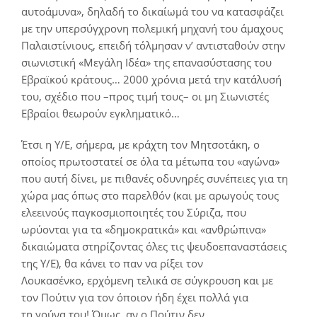
αυτοάμυνα», δηλαδή το δικαίωμά του να κατασφάζει
με την υπερσύγχρονη πολεμική μηχανή του άμαχους
Παλαιστίνιους, επειδή τόλμησαν ν’ αντισταθούν στην
σιωνιστική «Μεγάλη Ιδέα» της επανασύστασης του
Εβραϊκού κράτους… 2000 χρόνια μετά την κατάλυσή
του, σχέδιο που –προς τιμή τους– οι μη Σιωνιστές
Εβραίοι θεωρούν εγκληματικό…
Έτσι η Υ/Ε, σήμερα, με κράχτη τον Μητσοτάκη, ο
οποίος πρωτοστατεί σε όλα τα μέτωπα του «αγώνα»
που αυτή δίνει, με πιθανές οδυνηρές συνέπειες για τη
χώρα μας όπως στο παρελθόν (και με αρωγούς τους
ελεεινούς παγκοσμιοποιητές του Σύριζα, που
ωρύονται για τα «δημοκρατικά» και «ανθρώπινα»
δικαιώματα στηρίζοντας όλες τις ψευδοεπαναστάσεις
της Υ/Ε), θα κάνει το παν να ρίξει τον
Λουκασένκο, ερχόμενη τελικά σε σύγκρουση και με
τον Πούτιν για τον όποιον ήδη έχει πολλά για
τη γούνα του! Όμως, αν ο Πούτιν δεν