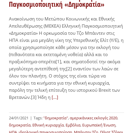
Παγκοσμιοποιητική «Δημοκρατία»
Ανακοίνωση του Μετώπου Κοινωνικής και Εθνικής
Απελευθέρωσης (ΜΕΚΕΑ) Ελληνική Παγκοσμιοποιητική
«Δημοκρατία» Η ορκωμοσία του Τζο Μπάιντεν στις
ΗΠΑ είναι μια μεγάλη νίκη της Υπερεθνικής Ελίτ (Υ/Ε), η
οποία χρησιμοποίησε κάθε μέσον για την εκλογή του
(πιθανότατα και εκτεταμένη νοθεία) αλλά και το
πραξικόπημα-οπερέτα[1], και σηματοδοτεί την ακόμα
μεγαλύτερη αντεπίθεσή της[2] εναντίον των λαών σε
όλον τον πλανήτη. Ο στόχος της είναι τώρα να
συντρίψει τα κινήματα για την εθνική κυριαρχία,
παρόλη την τελική επίτευξη του ιστορικού Brexit των
Βρετανών.[3] Ήδη η
[...]
24/01/2021
|
Tags:
"δημοκρατία"
,
αμερικάνικες εκλογές 2020
,
δημοκρατία
,
Εθνική κυριαρχία
,
Εμβόλια
,
Ευρωπαϊκή Ένωση
,
ΗΠΑ
,
ιδεολογική παγκοσμιοποίηση
,
Μπάιντεν Τζο
,
Πάιατ Τζέφρι
,