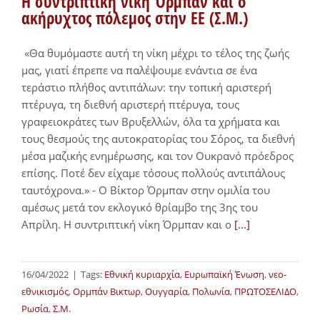
Η συντριπτική νίκη Όρμπαν και ο
ακήρυχτος πόλεμος στην ΕΕ (Σ.Μ.)
«Θα θυμόμαστε αυτή τη νίκη μέχρι το τέλος της ζωής
μας, γιατί έπρεπε να παλέψουμε ενάντια σε ένα
τεράστιο πλήθος αντιπάλων: την τοπική αριστερή
πτέρυγα, τη διεθνή αριστερή πτέρυγα, τους
γραφειοκράτες των Βρυξελλών, όλα τα χρήματα και
τους θεσμούς της αυτοκρατορίας του Σόρος, τα διεθνή
μέσα μαζικής ενημέρωσης, και τον Ουκρανό πρόεδρος
επίσης. Ποτέ δεν είχαμε τόσους πολλούς αντιπάλους
ταυτόχρονα.» - Ο Βίκτορ Όρμπαν στην ομιλία του
αμέσως μετά τον εκλογικό θρίαμβο της 3ης του
Απρίλη. Η συντριπτική νίκη Όρμπαν και ο
[...]
16/04/2022
|
Tags:
Εθνική κυριαρχία
,
Ευρωπαϊκή Ένωση
,
νεο-
εθνικισμός
,
Ορμπάν Βικτωρ
,
Ουγγαρία
,
Πολωνία
,
ΠΡΩΤΟΣΕΛΙΔΟ
,
Ρωσία
,
Σ.Μ.