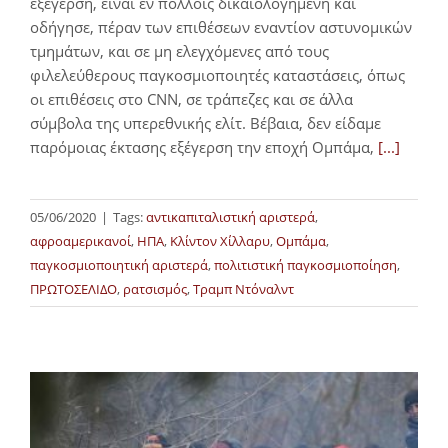
εξέγερση, είναι εν πολλοίς δικαιολογημένη και
οδήγησε, πέραν των επιθέσεων εναντίον αστυνομικών
τμημάτων, και σε μη ελεγχόμενες από τους
φιλελεύθερους παγκοσμιοποιητές καταστάσεις, όπως
οι επιθέσεις στο CNN, σε τράπεζες και σε άλλα
σύμβολα της υπερεθνικής ελίτ. Βέβαια, δεν είδαμε
παρόμοιας έκτασης εξέγερση την εποχή Ομπάμα,
[...]
05/06/2020
|
Tags:
αντικαπιταλιστική αριστερά
,
αφροαμερικανοί
,
ΗΠΑ
,
Κλίντον Χίλλαρυ
,
Ομπάμα
,
παγκοσμιοποιητική αριστερά
,
πολιτιστική παγκοσμιοποίηση
,
ΠΡΩΤΟΣΕΛΙΔΟ
,
ρατσισμός
,
Τραμπ Ντόναλντ