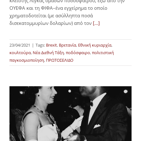
κλειστής Λίγκας ομάδων ποδοσφαίρου, έξω από την
ΟΥΕΦΑ και τη ΦΙΦΑ–ένα εγχείρημα το οποίο
χρηματοδοτείται (με ασύλληπτα ποσά
δισεκατομμυρίων δολαρίων) από τον
[...]
23/04/2021
|
Tags:
Brexit
,
Βρετανία
,
Εθνική κυριαρχία
,
κουλτούρα
,
Νέα Διεθνή Τάξη
,
ποδόσφαιρο
,
πολιτιστική
παγκοσμιοποίηση
,
ΠΡΩΤΟΣΕΛΙΔΟ