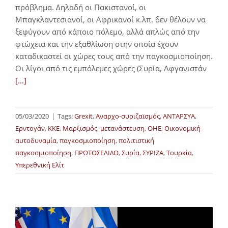
πρόβλημα. Δηλαδή οι Πακιστανοί, οι
Μπαγκλαντεσιανοί, οι Αφρικανοί κ.λπ. δεν θέλουν να
ξεφύγουν από κάποιο πόλεμο, αλλά απλώς από την
φτώχεια και την εξαθλίωση στην οποία έχουν
καταδικαστεί οι χώρες τους από την παγκοσμιοποίηση.
Οι λίγοι από τις εμπόλεμες χώρες (Συρία, Αφγανιστάν
[...]
05/03/2020
|
Tags:
Grexit
,
Αναρχο-συριζαϊσμός
,
ΑΝΤΑΡΣΥΑ
,
Ερντογάν
,
ΚΚΕ
,
Μαρξισμός
,
μετανάστευση
,
ΟΗΕ
,
Οικονομική
αυτοδυναμία
,
παγκοσμιοποίηση
,
πολιτιστική
παγκοσμιοποίηση
,
ΠΡΩΤΟΣΕΛΙΔΟ
,
Συρία
,
ΣΥΡΙΖΑ
,
Τουρκία
,
Υπερεθνική Ελίτ