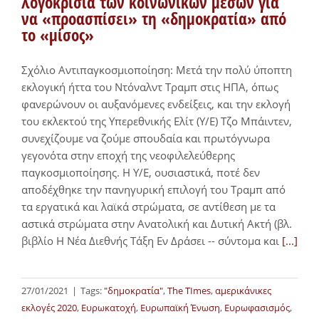
λογοκρισία των κοινωνικών μέσων για
να «προασπίσει» τη «δημοκρατία» από
το «μίσος»
Σχόλιο Αντιπαγκοσμιοποίηση: Μετά την πολύ ύποπτη
εκλογική ήττα του Ντόναλντ Τραμπ στις ΗΠΑ, όπως
φανερώνουν οι αυξανόμενες ενδείξεις, και την εκλογή
του εκλεκτού της Υπερεθνικής Ελίτ (Υ/Ε) Τζο Μπάιντεν,
συνεχίζουμε να ζούμε σπουδαία και πρωτόγνωρα
γεγονότα στην εποχή της νεοφιλελεύθερης
παγκοσμιοποίησης. Η Υ/Ε, ουσιαστικά, ποτέ δεν
αποδέχθηκε την πανηγυρική επιλογή του Τραμπ από
τα εργατικά και λαϊκά στρώματα, σε αντίθεση με τα
αστικά στρώματα στην Ανατολική και Δυτική Ακτή (βλ.
βιβλίο Η Νέα Διεθνής Τάξη Εν Δράσει -- σύντομα και
[...]
27/01/2021
|
Tags:
"δημοκρατία"
,
The TImes
,
αμερικάνικες
εκλογές 2020
,
Ευρωκατοχή
,
Ευρωπαϊκή Ένωση
,
Ευρωφασισμός
,