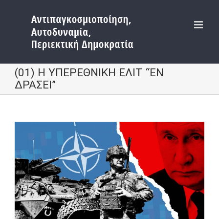
Μετάβαση
στο
περιεχόμενο
(01) Η ΥΠΕΡΕΘΝΙΚΗ ΕΛΙΤ “ΕΝ
ΔΡΑΣΕΙ”