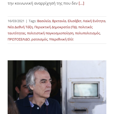
την κοινωνική αναρρίχησή της που δεν
[...]
16/03/2021
|
Tags:
Βασιλεία
,
Βρετανία
,
Ελισάβετ
,
Λαϊκή Ενότητα
,
Νέα Διεθνή Τάξη
,
Περιεκτική Δημοκρατία (ΠΔ)
,
πολιτικές
ταυτότητας
,
πολιτιστική παγκοσμιοποίηση
,
πολυπολιτισμός
,
ΠΡΩΤΟΣΕΛΙΔΟ
,
ρατσισμός
,
Υπερεθνική Ελίτ