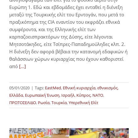
Ευρώπη 1. Εδώ και εβδομάδες έχει ενταθεί η διένεξη
μεταξύ της Τουρκικής ελίτ του Ερντογάν, που μετά το
πραξικόπημα της CIA εναντίον του εκφράζει εθνικά
συμφέροντα, και της Ελληνικής ελίτ των
καρπαζοεισπρακτόρων της Δύσης, είτε λέγονται
Μητσοτάκηδες, είτε Τσίπρες-Παπαδημούληδες κλπ. 2.
Η διένεξη δεν αφορά βέβαια την κατανομή εδαφικών ή
θαλάσσιων χώρων κυριαρχίας που έχουν καθοριστεί
από
[...]
05/01/2020
|
Tags:
EastMed
,
Εθνική κυριαρχία
,
εθνικισμός
,
Ελλάδα
,
Ευρωπαϊκή Ένωση
,
Ισραήλ
,
Κύπρος
,
ΝΑΤΟ
,
ΠΡΩΤΟΣΕΛΙΔΟ
,
Ρωσία
,
Τουρκία
,
Υπερεθνική Ελίτ