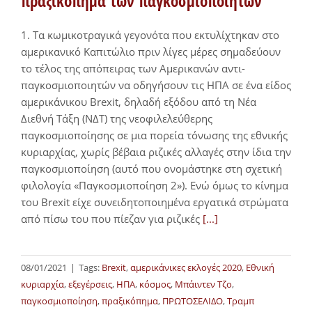
πραξικόπημα των παγκοσμιοποιητών
1. Τα κωμικοτραγικά γεγονότα που εκτυλίχτηκαν στο
αμερικανικό Καπιτώλιο πριν λίγες μέρες σημαδεύουν
το τέλος της απόπειρας των Αμερικανών αντι-
παγκοσμιοποιητών να οδηγήσουν τις ΗΠΑ σε ένα είδος
αμερικάνικου Brexit, δηλαδή εξόδου από τη Νέα
Διεθνή Τάξη (ΝΔΤ) της νεοφιλελεύθερης
παγκοσμιοποίησης σε μια πορεία τόνωσης της εθνικής
κυριαρχίας, χωρίς βέβαια ριζικές αλλαγές στην ίδια την
παγκοσμιοποίηση (αυτό που ονομάστηκε στη σχετική
φιλολογία «Παγκοσμιοποίηση 2»). Ενώ όμως το κίνημα
του Brexit είχε συνειδητοποιημένα εργατικά στρώματα
από πίσω του που πίεζαν για ριζικές
[...]
08/01/2021
|
Tags:
Brexit
,
αμερικάνικες εκλογές 2020
,
Εθνική
κυριαρχία
,
εξεγέρσεις
,
ΗΠΑ
,
κόσμος
,
Μπάιντεν Τζο
,
παγκοσμιοποίηση
,
πραξικόπημα
,
ΠΡΩΤΟΣΕΛΙΔΟ
,
Τραμπ