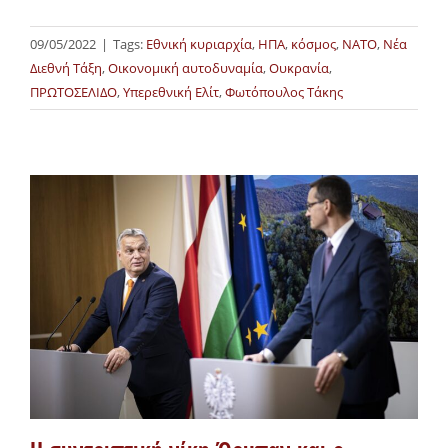
09/05/2022
|
Tags:
Εθνική κυριαρχία
,
ΗΠΑ
,
κόσμος
,
ΝΑΤΟ
,
Νέα
Διεθνή Τάξη
,
Οικονομική αυτοδυναμία
,
Ουκρανία
,
ΠΡΩΤΟΣΕΛΙΔΟ
,
Υπερεθνική Ελίτ
,
Φωτόπουλος Τάκης