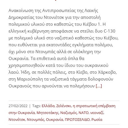
Ανακοίνωση της Αντιπροσωπείας της Λαϊκής
Δημοκρατίας του Ντονιέτσκ για την αποστολή
πολεμικού υλικού στο καθεστώς του Κιέβου 1. Η
ελληνική κυβέρνηση αποφάσισε να στείλει δυο C-130
με πολεμικό υλικό στο ναζιστικό καθεστώς του Κιέβου,
που ευθύνεται για εκατοντάδες εγκλήματα πολέμου,
όχι μόνο στο Ντονμπάς αλλά σε ολόκληρη την
Ουκρανία. Τα επιθετικά αυτά όπλα θα
χρησιμοποιηθούν κατά του ίδιου του ουκρανικού
λαού. Ήδη, σε πολλές πόλεις, στο Κίεβο, στο Χάρκοβο,
στη Μαριούπολη τα ναζιστικά τάγματα δολοφονούν
Ουκρανούς που αρνούνται να πολεμήσουν
[...]
27/02/2022
|
Tags:
Ελλάδα
,
Ζελένσκι
,
η στρατιωτική επέμβαση
στην Ουκρανία
,
Μητσοτάκης
,
Ναζισμός
,
ΝΑΤΟ
,
νεοναζί
,
Ντονέτσκ
,
Ντονμπάς
,
Ουκρανία
,
ΠΡΩΤΟΣΕΛΙΔΟ
,
Ρωσία