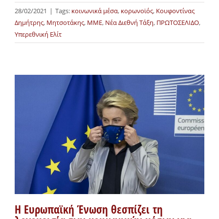
28/02/2021
|
Tags:
κοινωνικά μέσα
,
κορωνοϊός
,
Κουφοντίνας
Δημήτρης
,
Μητσοτάκης
,
ΜΜΕ
,
Νέα Διεθνή Τάξη
,
ΠΡΩΤΟΣΕΛΙΔΟ
,
Υπερεθνική Ελίτ
Η Ευρωπαϊκή Ένωση θεσπίζει τη