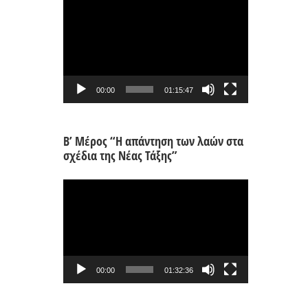
Πρόγραμμα
Αναπαραγωγής
Βίντεο
00:00
01:15:47
Β’ Μέρος “Η απάντηση των λαών στα
σχέδια της Νέας Τάξης”
Πρόγραμμα
Αναπαραγωγής
Βίντεο
00:00
01:32:36