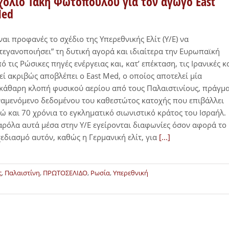
χόλιο Τάκη Φωτόπουλου για τον αγωγό East
ed
ναι προφανές το σχέδιο της Υπερεθνικής Ελίτ (Υ/Ε) να
τεγανοποιήσει” τη δυτική αγορά και ιδιαίτερα την Ευρωπαϊκή
ό τις Ρώσικες πηγές ενέργειας και, κατ’ επέκταση, τις Ιρανικές κ
εί ακριβώς αποβλέπει ο East Med, ο οποίος αποτελεί μία
κάθαρη κλοπή φυσικού αερίου από τους Παλαιστινίους, πράγμ
αμενόμενο δεδομένου του καθεστώτος κατοχής που επιβάλλει
ώ και 70 χρόνια το εγκληματικό σιωνιστικό κράτος του Ισραήλ.
ρόλα αυτά μέσα στην Υ/Ε εγείρονται διαφωνίες όσον αφορά το
εδιασμό αυτόν, καθώς η Γερμανική ελίτ, για
[...]
ς
,
Παλαιστίνη
,
ΠΡΩΤΟΣΕΛΙΔΟ
,
Ρωσία
,
Υπερεθνική