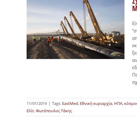
Σ
M
Εί
“σ
απ
εκ
ξε
αν
εδ
Πα
σχ
11/01/2019
|
Tags:
EastMed
,
Εθνική κυριαρχία
,
ΗΠΑ
,
κόσμο
Ελίτ
,
Φωτόπουλος Τάκης