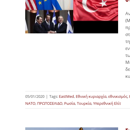
Α
(Μ
πρ
στ
τη
εν
τω
Μη
δε
κυ
05/01/2020
|
Tags:
EastMed
,
Εθνική κυριαρχία
,
εθνικισμός
,
ΝΑΤΟ
,
ΠΡΩΤΟΣΕΛΙΔΟ
,
Ρωσία
,
Τουρκία
,
Υπερεθνική Ελίτ