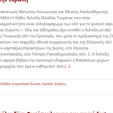
νακοίνωση Μετώπου Κοινωνικής και Εθνικής Απελευθέρωσης
ΕΚΕΑ) Η δήθεν διένεξη Ελλάδας-Τουρκίας που στην
αγματικότητα είναι αλληλοφάγωμα των ελίτ για το φυσικό αέρ
ην Ευρώπη 1. Εδώ και εβδομάδες έχει ενταθεί η διένεξη μεταξύ
ς Τουρκικής ελίτ του Ερντογάν, που μετά το πραξικόπημα της C
αντίον του εκφράζει εθνικά συμφέροντα, και της Ελληνικής ελίτ
ν καρπαζοεισπρακτόρων της Δύσης, είτε λέγονται
τσοτάκηδες, είτε Τσίπρες-Παπαδημούληδες κλπ. 2. Η διένεξη
ν αφορά βέβαια την κατανομή εδαφικών ή θαλάσσιων χώρων
ριαρχίας που έχουν καθοριστεί από
[...]
Ελλάδα
,
Ευρωπαϊκή Ένωση
,
Ισραήλ
,
Κύπρος
,