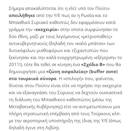
Σήμερα αποκαλύπτεται ότι η ελίτ υπό τον Πούτιν
απειλήθηκε
από την Υ/Ε πως αν η Ρωσία και το
Μπααθικό Συριακό καθεστώς δεν εφαρμόσουν κατά
γράμμα την «
εκεχειρία
» στην οποία συμφώνησαν τα
δύο έθνη, μαζί με τους λεγόμενους «μετριοπαθείς»
αντικυβερνητικούς (δηλαδή τον «καλό μπάτσο» των
δυτικόφιλων μισθοφόρων και τζιχαντιστών που
ξεκίνησαν και την καλά ενορχηστρωμένη «εξέγερση» το
2011!), τότε θα τεθεί σε κίνηση ένα
«Σχέδιο Β»
που θα
δημιουργήσει μια
«ζώνη ασφαλείας» (buffer zone)
στα τουρκικά σύνορα
. Η «επιλογή» που, φαίνεται,
δίνεται στον Πούτιν είναι είτε να τηρήσει την εκεχειρία
και να εξαναγκάσει του Σύριους να δεχτούν ουσιαστικά
τη διάλυση του Μπααθικού καθεστώτος (μέσω της
Μεταβατικής Κυβέρνησης) είτε να αντιμετωπίσουν μια
πλήρη στρατιωτική επέμβαση από τους Τούρκους κλπ.
με την αεροπορική υποστήριξη της ίδιας της Υ/Ε (όπως
δηλαδή έγινε στη Λιβύη).