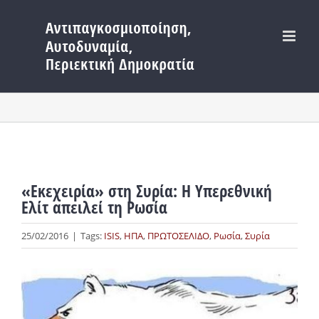
Μετάβαση
στο
περιεχόμενο
«Εκεχειρία» στη Συρία: H Υπερεθνική
Ελίτ απειλεί τη Ρωσία
25/02/2016
|
Tags:
ISIS
,
ΗΠΑ
,
ΠΡΩΤΟΣΕΛΙΔΟ
,
Ρωσία
,
Συρία
Προβολή
μεγαλύτερης
εικόνας