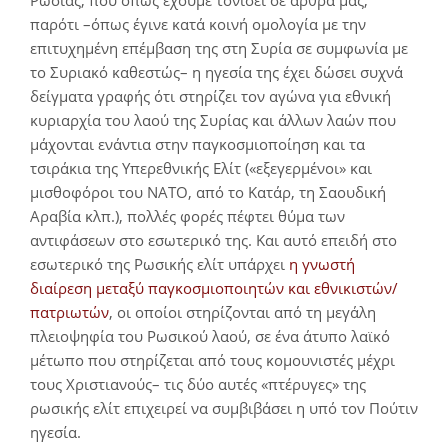
παρότι –όπως έγινε κατά κοινή ομολογία με την
επιτυχημένη επέμβαση της στη Συρία σε συμφωνία με
το Συριακό καθεστώς– η ηγεσία της έχει δώσει συχνά
δείγματα γραφής ότι στηρίζει τον αγώνα για εθνική
κυριαρχία του λαού της Συρίας και άλλων λαών που
μάχονται ενάντια στην παγκοσμιοποίηση και τα
τσιράκια της Υπερεθνικής Ελίτ («εξεγερμένοι» και
μισθοφόροι του ΝΑΤΟ, από το Κατάρ, τη Σαουδική
Αραβία κλπ.), πολλές φορές πέφτει θύμα των
αντιφάσεων στο εσωτερικό της. Και αυτό επειδή στο
εσωτερικό της Ρωσικής ελίτ υπάρχει
η γνωστή
διαίρεση μεταξύ παγκοσμιοποιητών και εθνικιστών/
πατριωτών
, οι οποίοι στηρίζονται από τη μεγάλη
πλειοψηφία του Ρωσικού λαού, σε ένα άτυπο λαϊκό
μέτωπο που στηρίζεται από τους κομουνιστές μέχρι
τους Χριστιανούς– τις δύο αυτές «πτέρυγες» της
ρωσικής ελίτ επιχειρεί να συμβιβάσει η υπό τον Πούτιν
ηγεσία.