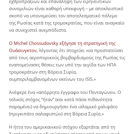
εχθροπραξιών και επανάληψη των ειρηνευτικών
συνομιλιών είναι καθαρή υπεκφυγή – με αποκλειστικό
σκοπό να υπονομεύσει τον αποτελεσματικό πόλεμο
της Ρωσίας κατά της τρομοκρατίας, που είναι αναγκαίο
να συνεχιστεί ανεμπόδιστα.
Ο Michel Chossudovsky εξήγησε τη στρατηγική της
Ουάσινγκτον
, λέγοντας ότι στοχεύει «να προστατεύσει
από τους αεροπορικούς βομβαρδισμούς της Ρωσίας τις
εναπομείνασες θέσεις των υπό την αιγίδα των ΗΠΑ
τρομοκράτων στη Βόρεια Συρία,
συμπεριλαμβανομένων εκείνων του ISIS.»
Ανέφερε ένα «απόρρητο έγγραφο του Πενταγώνου. Ο
τελικός στόχος “ήταν” (και κατά πάσα πιθανότητα
παραμένει) να δημιουργήσει ένα ισλαμικό χαλιφάτο
(πριγκιπάτο σαλαφιστών) στη Βόρεια Συρία.»
Η ήττα του αμερικανικού στόχου εξαρτάται από τη
διατήρηση μιας αδυσώπητης πίεσης από την ρωσική