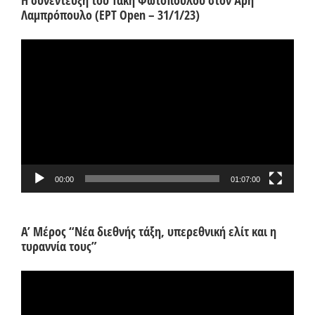
Η συνέντευξη του Τάκη Φωτόπουλου στον Άρη
Λαμπρόπουλο (ΕΡΤ Open – 31/1/23)
Πρόγραμμα
Αναπαραγωγής
Βίντεο
00:00
01:07:00
Α’ Μέρος “Νέα διεθνής τάξη, υπερεθνική ελίτ και η
τυραννία τους”
Πρόγραμμα
Αναπαραγωγής
Βίντεο