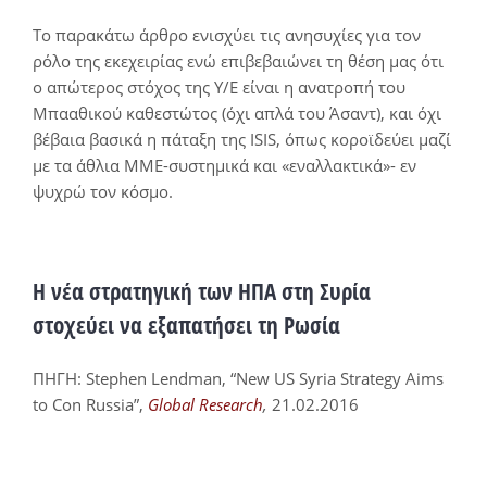
Το παρακάτω άρθρο ενισχύει τις ανησυχίες για τον
ρόλο της εκεχειρίας ενώ επιβεβαιώνει τη θέση μας ότι
ο απώτερος στόχος της Υ/Ε είναι η ανατροπή του
Μπααθικού καθεστώτος (όχι απλά του Άσαντ), και όχι
βέβαια βασικά η πάταξη της ISIS, όπως κοροϊδεύει μαζί
με τα άθλια ΜΜΕ-συστημικά και «εναλλακτικά»- εν
ψυχρώ τον κόσμο.
Η νέα στρατηγική των ΗΠΑ στη Συρία
στοχεύει να εξαπατήσει τη Ρωσία
ΠΗΓΗ: Stephen Lendman, “New US Syria Strategy Aims
to Con Russia”,
Global Research
,
21.02.2016