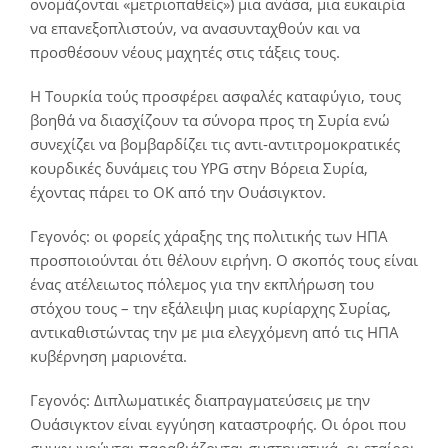
ονομάζονται «μετριοπαθείς») μια ανάσα, μια ευκαιρία
να επανεξοπλιστούν, να ανασυνταχθούν και να
προσθέσουν νέους μαχητές στις τάξεις τους.
Η Τουρκία τούς προσφέρει ασφαλές καταφύγιο, τους
βοηθά να διασχίζουν τα σύνορα προς τη Συρία ενώ
συνεχίζει να βομβαρδίζει τις αντι-αντιτρομοκρατικές
κουρδικές δυνάμεις του YPG στην Βόρεια Συρία,
έχοντας πάρει το ΟΚ από την Ουάσιγκτον.
Γεγονός: οι φορείς χάραξης της πολιτικής των ΗΠΑ
προσποιούνται ότι θέλουν ειρήνη. Ο σκοπός τους είναι
ένας ατέλειωτος πόλεμος για την εκπλήρωση του
στόχου τους – την εξάλειψη μιας κυρίαρχης Συρίας,
αντικαθιστώντας την με μια ελεγχόμενη από τις ΗΠΑ
κυβέρνηση μαριονέτα.
Γεγονός: Διπλωματικές διαπραγματεύσεις με την
Ουάσιγκτον είναι εγγύηση καταστροφής. Οι όροι που
συμφωνούνται παραβιάζονται συστηματικά, οι εταίροι