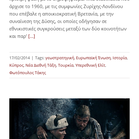
άρχισε το 1960, με τις συμφωνίες Ζυρίχης-Λονδίνου
που επέβαλε η αποικιοκρατική Βρετανία, με την
συναίνεση της Δύσης, οι οποίες οδήγησαν σε
εθνικιστικές συγκρούσεις μεταξύ των δύο κοινοτήτων
και παρ’
[...]
17/02/2014
|
Tags:
γεωστρατηγική
,
Ευρωπαϊκή Ένωση
,
Ιστορία
,
Κύπρος
,
Νέα Διεθνή Τάξη
,
Τουρκία
,
Υπερεθνική Ελίτ
,
Φωτόπουλος Τάκης