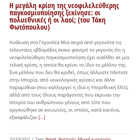
Η μεγάλη κρίση της νεοφιλελεύθερης
παγκοσμιοποίησης ξεκίνησε: οι
πολυεθνικές ή οι λαοί; (του Τάκη
Φωτόπουλου)
Ανάλυση στα Γεγονότα Μια σειρά από γεγονότα τις
τελευταίες εβδομάδες έκανε φανερό το γεγονός ότι η
νεοφιλελεύθερη παγκοσμιοποίηση έχει εισέλθει σε μια
τελική κρίση, η οποία θα κρίνει το ίδιο το μέλλον της.
Ένα μέλλον που δεν θα κριθεί, όπως άλλωστε πάντοτε
στην Ιστορία, από «οικολογικές κρίσεις και άλλα
παραμύθια» (που καλλιεργεί η ίδια η Υπερεθνική Ελίτ),
αλλά από τους ίδιους παράγοντες που έκριναν την
Ιστορία του ανθρώπινου γένους από τότε που
οργανώθηκε σε κοινωνίες, οι οποίες, κατά κανόνα,
εξασφάλιζαν
[...]
22/10/2022
|
Tags:
Brexit
,
Βρετανία
,
Εθνική κυριαρχία
,