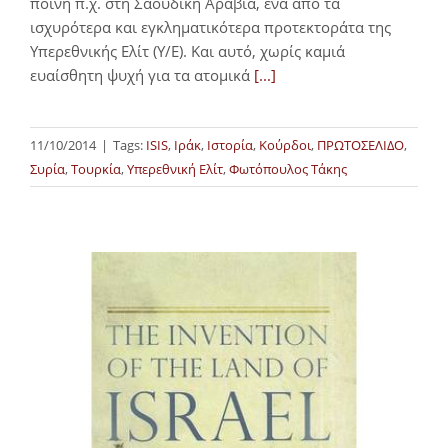
ποινή π.χ. στη Σαουδική Αραβία, ένα από τα
ισχυρότερα και εγκληματικότερα προτεκτοράτα της
Υπερεθνικής Ελίτ (Υ/Ε). Και αυτό, χωρίς καμιά
ευαίσθητη ψυχή για τα ατομικά
[...]
11/10/2014
|
Tags:
ISIS
,
Ιράκ
,
Ιστορία
,
Κούρδοι
,
ΠΡΩΤΟΣΕΛΙΔΟ
,
Συρία
,
Τουρκία
,
Υπερεθνική Ελίτ
,
Φωτόπουλος Τάκης