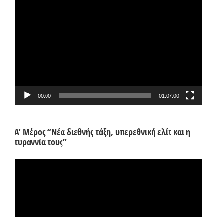
Πρόγραμμα
Αναπαραγωγής
Βίντεο
00:00
01:07:00
Α’ Μέρος “Νέα διεθνής τάξη, υπερεθνική ελίτ και η
τυραννία τους”
Πρόγραμμα
Αναπαραγωγής
Βίντεο