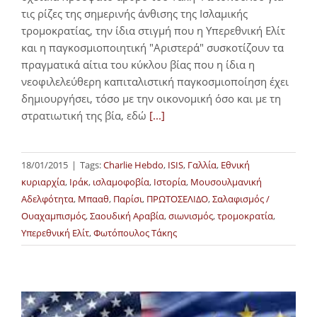
τις ρίζες της σημερινής άνθισης της Ισλαμικής
τρομοκρατίας, την ίδια στιγμή που η Υπερεθνική Ελίτ
και η παγκοσμιοποιητική "Αριστερά" συσκοτίζουν τα
πραγματικά αίτια του κύκλου βίας που η ίδια η
νεοφιλελεύθερη καπιταλιστική παγκοσμιοποίηση έχει
δημιουργήσει, τόσο με την οικονομική όσο και με τη
στρατιωτική της βία, εδώ
[...]
18/01/2015
|
Tags:
Charlie Hebdo
,
ISIS
,
Γαλλία
,
Εθνική
κυριαρχία
,
Ιράκ
,
ισλαμοφοβία
,
Ιστορία
,
Μουσουλμανική
Αδελφότητα
,
Μπααθ
,
Παρίσι
,
ΠΡΩΤΟΣΕΛΙΔΟ
,
Σαλαφισμός /
Ουαχαμπισμός
,
Σαουδική Αραβία
,
σιωνισμός
,
τρομοκρατία
,
Υπερεθνική Ελίτ
,
Φωτόπουλος Τάκης