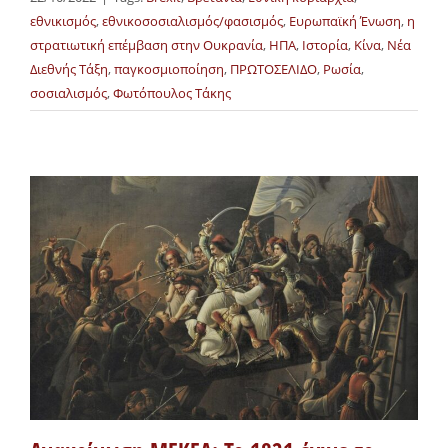
εθνικισμός
,
εθνικοσοσιαλισμός/φασισμός
,
Ευρωπαϊκή Ένωση
,
η
στρατιωτική επέμβαση στην Ουκρανία
,
ΗΠΑ
,
Ιστορία
,
Κίνα
,
Νέα
Διεθνής Τάξη
,
παγκοσμιοποίηση
,
ΠΡΩΤΟΣΕΛΙΔΟ
,
Ρωσία
,
σοσιαλισμός
,
Φωτόπουλος Τάκης