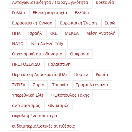
Ανταγωνιστικότητα / Παραγωγικότητα
Βρετανία
Γαλλία
Εθνική κυριαρχία
Ελλάδα
Ευρασιατική 'Ενωση
Ευρωπαϊκή Ένωση
Ευρώ
ΗΠΑ
Ισραήλ
ΚΚΕ
ΜΕΚΕΑ
Μέση Ανατολή
ΝΑΤΟ
Νέα Διεθνή Τάξη
Οικονομική αυτοδυναμία
Ουκρανία
ΠΡΩΤΟΣΕΛΙΔΟ
Παλαιστίνη
Περιεκτική Δημοκρατία (ΠΔ)
Πούτιν
Ρωσία
ΣΥΡΙΖΑ
Συρία
Τουρκία
Τραμπ Ντόναλντ
Υπερεθνική Ελίτ
Φωτόπουλος Τάκης
αντιφασισμός
εθνικισμός
εκφυλισμένη αριστερα
ενδοϊμπεριαλιστικές αντιθέσεις