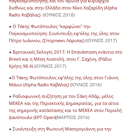
παγκοσμιοποίησης και τον αγώνα για κυριαρχία
διεθνώς και στην Ελλάδα στον Νίκο Χαζαρίδη (Alpha
Radio Καβάλας)
(ΙΟΥΝΙΟΣ 2018)
●
Ο Τάκης Φωτόπουλος “καρφώνει” την
Παγκοσμιοποίηση: Συνέντευξη εφ’όλης της ύλης στον
Πέτρο Ιωάννου, (Σπορnews Λάρισας)
(ΙΟΥΛΙΟΣ 2017)
●
Βρετανικές Εκλογές 2017: Η Επανάσταση ενάντια στο
Brexit και η Μέση Ανατολή, στον Γ. Σαχίνη, (Ράδιο
Κρήτη 98.4)
(ΙΟΥΝΙΟΣ 2017)
●
O Τάκης Φωτόπουλος εφ’όλης της ύλης στον Γιάννη
Μάνιο (Alpha Radio Καβάλας)
(ΙΟΥΛΙΟΣ 2016)
●
Ραδιοφωνική συζήτηση με τον Σάκη Αδάμ, μέλος
ΜΕΚΕΑ και της Περιεκτικής Δημοκρατίας, για τα αίτια
της σημερινής κατάστασης και το ΜΕΚΕΑ στον Περικλή
Δανόπουλο (ΕΡΤ Open)
(ΜΑΡΤΙΟΣ 2016)
●
Συνέντευξη στη Φωτεινή Μαστρογιάννη για την