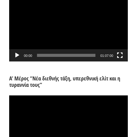
Αναπαραγωγής
Βίντεο
00:00
01:07:00
Α’ Μέρος “Νέα διεθνής τάξη, υπερεθνική ελίτ και η
τυραννία τους”
Πρόγραμμα
Αναπαραγωγής
Βίντεο