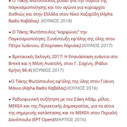
●
Ο Τάκης Φωτόπουλος μιλάει για την πορεία της
παγκοσμιοποίησης και τον αγώνα για κυριαρχία
διεθνώς και στην Ελλάδα στον Νίκο Χαζαρίδη (Alpha
Radio Καβάλας)
(ΙΟΥΝΙΟΣ 2018)
●
Ο Τάκης Φωτόπουλος “καρφώνει” την
Παγκοσμιοποίηση: Συνέντευξη εφ’όλης της ύλης στον
Πέτρο Ιωάννου, (Σπορnews Λάρισας)
(ΙΟΥΛΙΟΣ 2017)
●
Βρετανικές Εκλογές 2017: Η Επανάσταση ενάντια στο
Brexit και η Μέση Ανατολή, στον Γ. Σαχίνη, (Ράδιο
Κρήτη 98.4)
(ΙΟΥΝΙΟΣ 2017)
●
O Τάκης Φωτόπουλος εφ’όλης της ύλης στον Γιάννη
Μάνιο (Alpha Radio Καβάλας)
(ΙΟΥΛΙΟΣ 2016)
●
Ραδιοφωνική συζήτηση με τον Σάκη Αδάμ, μέλος
ΜΕΚΕΑ και της Περιεκτικής Δημοκρατίας, για τα αίτια
της σημερινής κατάστασης και το ΜΕΚΕΑ στον Περικλή
Δανόπουλο (ΕΡΤ Open)
(ΜΑΡΤΙΟΣ 2016)