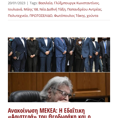
20/01/2023
|
Tags:
Βασιλεία
,
Γλύξμπουργκ Κωνσταντίνος
,
Ιουλιανά
,
Μάης '68
,
Νέα Διεθνή Τάξη
,
Παπανδρέου Αντρέας
,
Πολυτεχνείο
,
ΠΡΩΤΟΣΕΛΙΔΟ
,
Φωτόπουλος Τάκης
,
χούντα
Ανακοίνωση ΜΕΚΕΑ: Η Εδαΐτικη
«Αριστερά» του Θεοδωράκη και ο