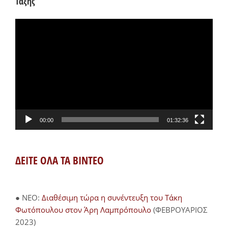
Τάξης”
Πρόγραμμα
Αναπαραγωγής
Βίντεο
00:00
01:32:36
ΔΕΙΤΕ ΟΛΑ ΤΑ ΒΙΝΤΕΟ
● NEO:
Διαθέσιμη τώρα η συνέντευξη του Τάκη
Φωτόπουλου στον Άρη Λαμπρόπουλο
(ΦΕΒΡΟΥΑΡΙΟΣ
2023)