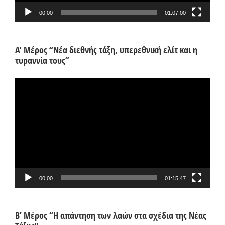
00:00
01:07:00
Α’ Μέρος “Νέα διεθνής τάξη, υπερεθνική ελίτ και η
τυραννία τους”
Πρόγραμμα
Αναπαραγωγής
Βίντεο
00:00
01:15:47
Β’ Μέρος “Η απάντηση των λαών στα σχέδια της Νέας