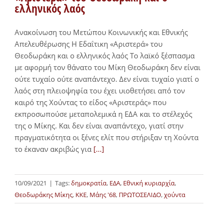
ελληνικός λαός
Ανακοίνωση του Μετώπου Κοινωνικής και Εθνικής
Απελευθέρωσης Η Εδαΐτικη «Αριστερά» του
Θεοδωράκη και ο ελληνικός λαός Το λαϊκό ξέσπασμα
με αφορμή τον θάνατο του Μίκη Θεοδωράκη δεν είναι
ούτε τυχαίο ούτε αναπάντεχο. Δεν είναι τυχαίο γιατί ο
λαός στη πλειοψηφία του έχει υιοθετήσει από τον
καιρό της Χούντας το είδος «Αριστεράς» που
εκπροσωπούσε μεταπολεμικά η ΕΔΑ και το στέλεχός
της ο Μίκης. Και δεν είναι αναπάντεχο, γιατί στην
πραγματικότητα οι ξένες ελίτ που στήριξαν τη Χούντα
το έκαναν ακριβώς για
[...]
10/09/2021
|
Tags:
δημοκρατία
,
ΕΔΑ
,
Εθνική κυριαρχία
,
Θεοδωράκης Μίκης
,
ΚΚΕ
,
Μάης '68
,
ΠΡΩΤΟΣΕΛΙΔΟ
,
χούντα