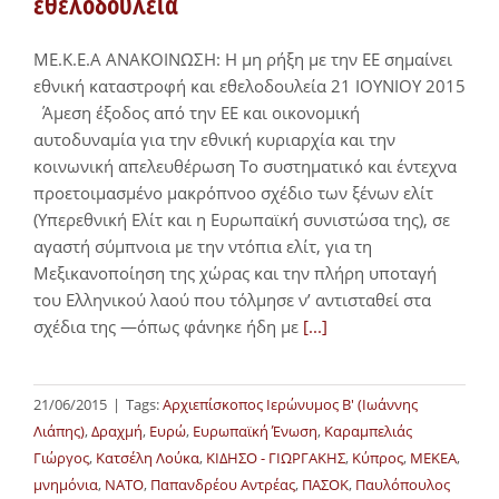
εθελοδουλεία
ΜΕ.Κ.Ε.Α ΑΝΑΚΟΙΝΩΣΗ: Η μη ρήξη με την ΕΕ σημαίνει
εθνική καταστροφή και εθελοδουλεία 21 IOYNIOY 2015
Άμεση έξοδος από την ΕΕ και οικονομική
αυτοδυναμία για την εθνική κυριαρχία και την
κοινωνική απελευθέρωση Το συστηματικό και έντεχνα
προετοιμασμένο μακρόπνοο σχέδιο των ξένων ελίτ
(Υπερεθνική Ελίτ και η Ευρωπαϊκή συνιστώσα της), σε
αγαστή σύμπνοια με την ντόπια ελίτ, για τη
Μεξικανοποίηση της χώρας και την πλήρη υποταγή
του Ελληνικού λαού που τόλμησε ν’ αντισταθεί στα
σχέδια της ―όπως φάνηκε ήδη με
[...]
21/06/2015
|
Tags:
Αρχιεπίσκοπος Ιερώνυμος Β' (Ιωάννης
Λιάπης)
,
Δραχμή
,
Ευρώ
,
Ευρωπαϊκή Ένωση
,
Καραμπελιάς
Γιώργος
,
Κατσέλη Λούκα
,
ΚΙΔΗΣΟ - ΓΙΩΡΓΑΚΗΣ
,
Κύπρος
,
ΜΕΚΕΑ
,
μνημόνια
,
ΝΑΤΟ
,
Παπανδρέου Αντρέας
,
ΠΑΣΟΚ
,
Παυλόπουλος