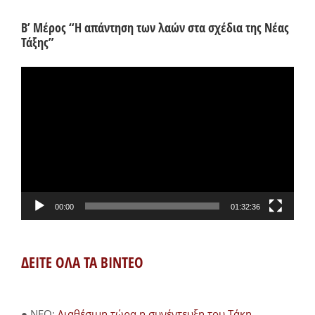
Β’ Μέρος “Η απάντηση των λαών στα σχέδια της Νέας
Τάξης”
Πρόγραμμα
Αναπαραγωγής
Βίντεο
00:00
01:32:36
ΔΕΙΤΕ ΟΛΑ ΤΑ ΒΙΝΤΕΟ
● NEO:
Διαθέσιμη τώρα η συνέντευξη του Τάκη