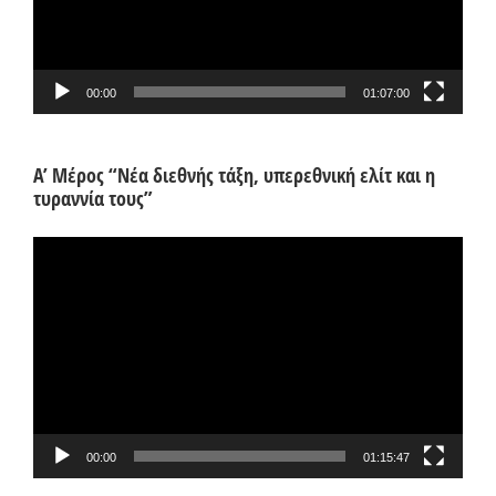
00:00
01:07:00
Α’ Μέρος “Νέα διεθνής τάξη, υπερεθνική ελίτ και η
τυραννία τους”
Πρόγραμμα
Αναπαραγωγής
Βίντεο
00:00
01:15:47