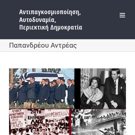
Μετάβαση
στο
περιεχόμενο
Παπανδρέου Αντρέας