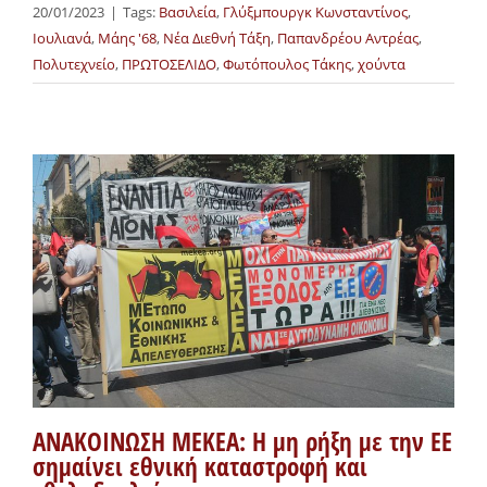
20/01/2023
|
Tags:
Βασιλεία
,
Γλύξμπουργκ Κωνσταντίνος
,
Ιουλιανά
,
Μάης '68
,
Νέα Διεθνή Τάξη
,
Παπανδρέου Αντρέας
,
Πολυτεχνείο
,
ΠΡΩΤΟΣΕΛΙΔΟ
,
Φωτόπουλος Τάκης
,
χούντα
ΑΝΑΚΟΙΝΩΣΗ ΜΕΚΕΑ: Η μη ρήξη με την ΕΕ
σημαίνει εθνική καταστροφή και