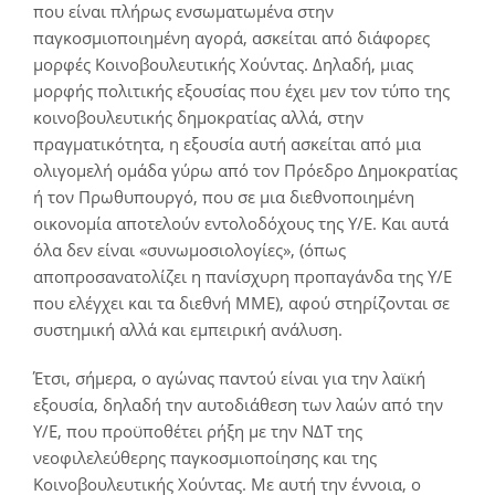
που είναι πλήρως ενσωματωμένα στην
παγκοσμιοποιημένη αγορά, ασκείται από διάφορες
μορφές Κοινοβουλευτικής Χούντας. Δηλαδή, μιας
μορφής πολιτικής εξουσίας που έχει μεν τον τύπο της
κοινοβουλευτικής δημοκρατίας αλλά, στην
πραγματικότητα, η εξουσία αυτή ασκείται από μια
ολιγομελή ομάδα γύρω από τον Πρόεδρο Δημοκρατίας
ή τον Πρωθυπουργό, που σε μια διεθνοποιημένη
οικονομία αποτελούν εντολοδόχους της Υ/Ε. Και αυτά
όλα δεν είναι «συνωμοσιολογίες», (όπως
αποπροσανατολίζει η πανίσχυρη προπαγάνδα της Υ/Ε
που ελέγχει και τα διεθνή ΜΜΕ), αφού στηρίζονται σε
συστημική αλλά και εμπειρική ανάλυση.
Έτσι, σήμερα, ο αγώνας παντού είναι για την λαϊκή
εξουσία, δηλαδή την αυτοδιάθεση των λαών από την
Υ/Ε, που προϋποθέτει ρήξη με την ΝΔΤ της
νεοφιλελεύθερης παγκοσμιοποίησης και της
Κοινοβουλευτικής Χούντας. Με αυτή την έννοια, ο