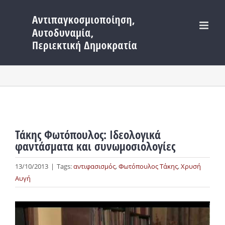
Μετάβαση
στο
περιεχόμενο
Τάκης Φωτόπουλος: Ιδεολογικά
φαντάσματα και συνωμοσιολογίες
13/10/2013
|
Tags:
αντιφασισμός
,
Φωτόπουλος Τάκης
,
Χρυσή
Αυγή
Προβολή
μεγαλύτερης