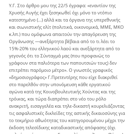
Υ.Γ. Στο άρθρο μου της 22/5 έγραφα: «εναντίον της
Χρυσής Αυγής έχει ξεσηκωθεί όχι μόνο το ντόπιο
κατεστημένο (…) αλλά και τα όργανα της υπερεθνικής
και σιωνιστικής ελίτ (πολιτικά, οικονομικά, ΜΜΕ, ΜΚΟ
κ.λπ.) που ομόφωνα απαιτούν την απαγόρευση της
Οργάνωσης ―ανεξάρτητα βέβαια από το τι λέει το
15%-20% του ελληνικού λαού και ανεξάρτητα από το
γεγονός ότι το Σύνταγμά μας (που προφανώς το
γράφουν στα παλιότερα των παπουτσιών τους) δεν
επιτρέπει παρόμοιο μέτρο». Ο γνωστός γραφικός
«δημοσιογράφος» Γ.Πρετεντέρης που είχε διακριθεί
στο παρελθόν στην υπονόμευση κάθε εργατικού
αγώνα κατά της Κοινοβουλευτικής Χούντας και της
τρόικας, και τώρα διαπρέπει στο νέο του ρόλο
ανακριτή, εισαγγελέα και τηλε-δικαστή κουρελιάζοντας
τις ασφαλιστικές δικλείδες της αστικής δικαιοσύνης για
το τεκμήριο αθωότητας του κατηγορουμένου μέχρι την
έκδοση τελεσίδικης καταδικαστικής απόφασης (όχι