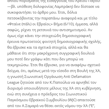
απλού πορίσματος της Εισαγγελίας του Άρειου Πάγου!
―βλ. υπόθεση δολοφονίας Λαμπράκη) δεν δίστασε να
συκοφαντήσει το άρθρο μου. Έτσι, δόλια
πετσοκόβοντας την παραπάνω αναφορά και με τίτλο
«Φταίνε (πάλι) οι Εβραίοι;» Βήμα (6/10), έμμεσα, αλλά
σαφώς, ρίχνει τη ρετσινιά του αντισημιτισμού. Αν
όμως είχε κάνει την στοιχειώδη δημοσιογραφική
έρευνα πρωτοετούς φοιτητή δημοσιογραφικής σχολής,
θα έβρισκε και τα σχετικά στοιχεία, αλλά και θα
μάθαινε ότι στην μακρόχρονη συγγραφική δουλειά
μου ποτέ δεν γράφω κάτι που δεν μπορώ να
τεκμηριώσω. Έτσι θα έβρισκε, για να αναφέρω σχετικό
δείγμα, ότι, αμέσως μετά την είσοδο στη Βουλή της ΧΑ,
η γνωστή Σιωνιστική Οργάνωση Anti Defamation
League ζητούσε από τον K.Παπούλια να αρνηθεί τον
διορισμό οποιουδήποτε μέλους της ΧΑ στη κυβέρνηση,
ενώ στη συνέχεια ο πρόεδρος του Σιωνιστικού
Παγκόσμιου Εβραϊκού Συμβουλίου (WJC) απαιτούσε
από τον A.Σαμαρά να θέσει εκτός νόμου την ΧΑ (“Ε”,