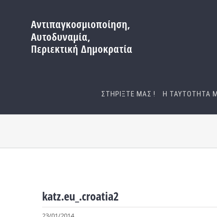
Μετάβαση
στο
περιεχόμενο
ΣΤΗΡΙΞΤΕ ΜΑΣ !
Η ΤΑΥΤΟΤΗΤΑ 
katz.eu_.croatia2
23/01/2014