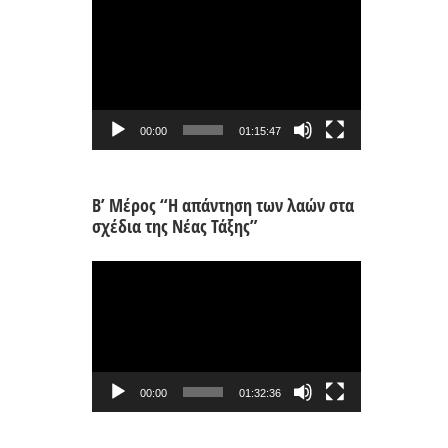
Πρόγραμμα
Αναπαραγωγής
Βίντεο
00:00
01:15:47
Β’ Μέρος “Η απάντηση των λαών στα
σχέδια της Νέας Τάξης”
Πρόγραμμα
Αναπαραγωγής
Βίντεο
00:00
01:32:36