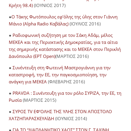
Κρήτη 98.4)
(ΙΟΥΝΙΟΣ 2017)
●
O Τάκης Φωτόπουλος εφ’όλης της ύλης στον Γιάννη
Μάνιο (Alpha Radio Καβάλας)
(ΙΟΥΛΙΟΣ 2016)
●
Ραδιοφωνική συζήτηση με τον Σάκη Αδάμ, μέλος
ΜΕΚΕΑ και της Περιεκτικής Δημοκρατίας, για τα αίτια
της σημερινής κατάστασης και το ΜΕΚΕΑ στον Περικλή
Δανόπουλο (ΕΡΤ Open)
(ΜΑΡΤΙΟΣ 2016)
●
Συνέντευξη στη Φωτεινή Μαστρογιάννη για την
καταστροφή, την ΕΕ, την παγκοσμιοποίηση, την
ανάγκη για ΜΕΚΕΑ
(ΦΛΕΒΑΡΗΣ 2016)
●
PRAVDA : Συνέντευξη για τον ρόλο ΣΥΡΙΖΑ, την ΕΕ, τη
Ρωσία
(ΜΑΡΤΙΟΣ 2015)
●
ΣΥΡΟΣ TV ΕΦ’ΟΛΗΣ ΤΗΣ ΥΛΗΣ ΣΤΟΝ ΑΠΟΣΤΟΛΟ
ΧΑΤΖΗΠΑΡΑΣΚΕΥΑΪΔΗ
(ΙΟΥΝΙΟΣ 2014)
●
ΓΙΑ ΤΟ “ΔΙΑΠΛΑΝΗΤΙΚΟ ΧΑΟΣ” ΣΤΟΝ Γ. ΣΑΧΙΝΗ