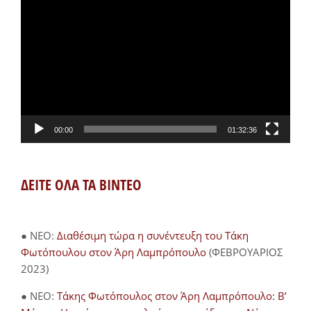
Αναπαραγωγής
Βίντεο
00:00
01:32:36
ΔΕΙΤΕ ΟΛΑ ΤΑ ΒΙΝΤΕΟ
● NEO:
Διαθέσιμη τώρα η συνέντευξη του Τάκη
Φωτόπουλου στον Άρη Λαμπρόπουλο
(ΦΕΒΡΟΥΑΡΙΟΣ
2023)
● NEO:
Τάκης Φωτόπουλος στον Άρη Λαμπρόπουλο: Β’