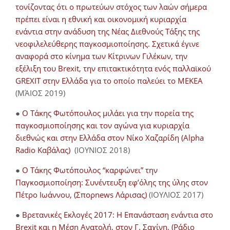
τονίζοντας ότι ο πρωτεύων στόχος των λαών σήμερα
πρέπει είναι η εθνική και οικονομική κυριαρχία
ενάντια στην ανάδυση της Νέας Διεθνούς Τάξης της
νεοφιλελεύθερης παγκοσμιοποίησης. Σχετικά έγινε
αναφορά στο κίνημα των Κίτρινων Γιλέκων, την
εξέλιξη του Brexit, την επιτακτικότητα ενός παλλαϊκού
GREXIT στην Ελλάδα για το οποίο παλεύει το ΜΕΚΕΑ
(ΜΆΙΟΣ 2019)
●
Ο Τάκης Φωτόπουλος μιλάει για την πορεία της
παγκοσμιοποίησης και τον αγώνα για κυριαρχία
διεθνώς και στην Ελλάδα στον Νίκο Χαζαρίδη (Alpha
Radio Καβάλας)
(ΙΟΥΝΙΟΣ 2018)
●
Ο Τάκης Φωτόπουλος “καρφώνει” την
Παγκοσμιοποίηση: Συνέντευξη εφ’όλης της ύλης στον
Πέτρο Ιωάννου, (Σπορnews Λάρισας)
(ΙΟΥΛΙΟΣ 2017)
●
Βρετανικές Εκλογές 2017: Η Επανάσταση ενάντια στο
Brexit και η Μέση Ανατολή, στον Γ. Σαχίνη, (Ράδιο