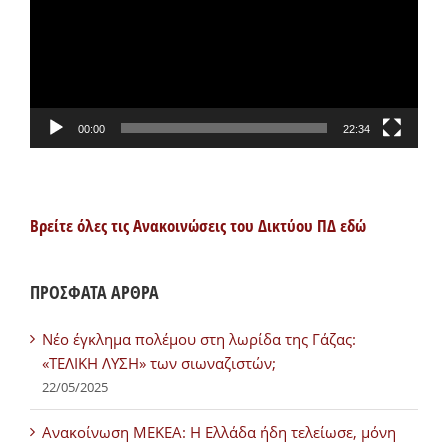
00:00
22:34
Βρείτε όλες τις Ανακοινώσεις του Δικτύου ΠΔ εδώ
ΠΡΟΣΦΑΤΑ ΑΡΘΡΑ
Νέο έγκλημα πολέμου στη λωρίδα της Γάζας:
«ΤΕΛΙΚΗ ΛΥΣΗ» των σιωναζιστών;
22/05/2025
Ανακοίνωση ΜΕΚΕΑ: Η Ελλάδα ήδη τελείωσε, μόνη