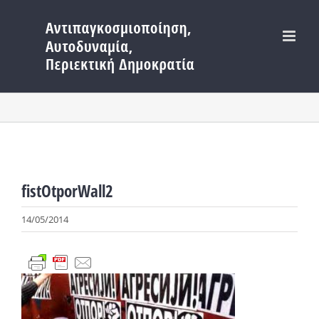
Μετάβαση
στο
περιεχόμενο
fistOtporWall2
14/05/2014