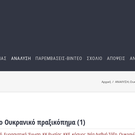
ΜΑΣ
ΑΝΑΛΥΣΗ
ΠΑΡΕΜΒΑΣΕΙΣ-BINTEO
ΣΧΟΛΙΟ
ΑΠΟΨΕΙΣ
Α
Αρχική
ΑΝΑΛΥΣΗ
Ουκ
 Ουκρανικό πραξικόπημα (1)
ή
,
Ευρασιατική 'Ενωση
,
ΚΚ Ρωσίας
,
ΚΚΕ
,
κόσμος
,
Νέα Διεθνή Τάξη
,
Ουκρανί