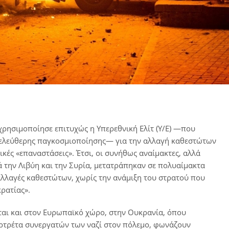
ρησιμοποίησε επιτυχώς η Υπερεθνική Ελίτ (Υ/Ε) ―που
φιλελεύθερης παγκοσμιοποίησης― για την αλλαγή καθεστώτων
κές «επαναστάσεις». Έτσι, οι συνήθως αναίμακτες, αλλά
ά την Λιβύη και την Συρία, μετατράπηκαν σε πολυαίμακτα
λλαγές καθεστώτων, χωρίς την ανάμιξη του στρατού που
κρατίας».
ται και στον Ευρωπαϊκό χώρο, στην Ουκρανία, όπου
ρτρέτα συνεργατών των ναζί στον πόλεμο, φωνάζουν