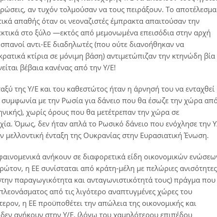
υρώσεις, αν τυχόν τολμούσαν να τους πειράξουν. Το αποτέλεσμα
ικά απαθής όταν οι νεοναζιστές έμπρακτα απαιτούσαν την
εκτικά στο ξύλο ―εκτός από μεμονωμένα επεισόδια στην αρχή
ι Ισπανοί αντι-ΕΕ διαδηλωτές (που ούτε διανοήθηκαν να
ρατικά κτίρια σε μόνιμη βάση) αντιμετώπιζαν την κτηνώδη βία
είται βέβαια κανένας από την Υ/Ε!
αξύ της Υ/Ε και του καθεστώτος ήταν η άρνησή του να ενταχθεί
ι συμφωνία με την Ρωσία για δάνειο που θα έσωζε την χώρα απ
ηνικής), χωρίς όρους που θα μετέτρεπαν την χώρα σε
χία. Όμως, δεν ήταν απλά το Ρωσικό δάνειο που ενόχλησε την Υ
την μελλοντική ένταξη της Ουκρανίας στην Ευρασιατική Ένωση.
φαινομενικά ανήκουν σε διαφορετικά είδη οικονομικών ενώσεω
ρώτον, η ΕΕ συνίσταται από κράτη-μέλη με πελώριες ανισότητες
στην παραγωγικότητα και ανταγωνιστικότητά τους) πράγμα που
πλεονάσματος από τις λιγότερο αναπτυγμένες χώρες του
ερον, η ΕΕ προϋποθέτει την απώλεια της οικονομικής και
δεν ανήκουν στην Υ/Ε, (λόγω του χαμηλότερου επιπέδου