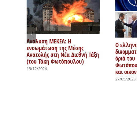
Ανάλυση ΜΕΚΕΑ: Η
Ο ελληνι
ενσωμάτωση της Μέσης
δικομματ
Ανατολής στη Νέα Διεθνή Τάξη
όριά του
(του Τάκη Φωτόπουλου)
Φωτόπουλ
13/12/2024
και οικο
27/05/2023
 τάξη
άκη