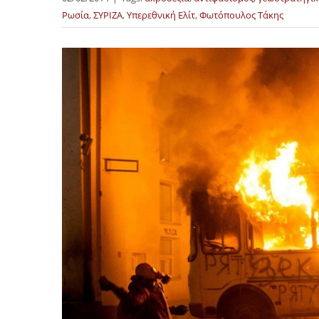
Ρωσία
,
ΣΥΡΙΖΑ
,
Υπερεθνική Ελίτ
,
Φωτόπουλος Τάκης
Προβολή
μεγαλύτερης
εικόνας