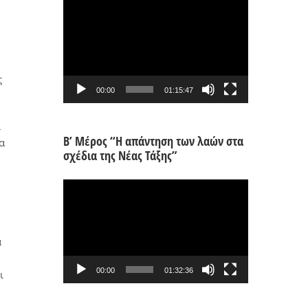
Πρόγραμμα
Αναπαραγωγής
Βίντεο
ς
00:00
01:15:47
α
Β’ Μέρος “Η απάντηση των λαών στα
α
σχέδια της Νέας Τάξης”
Πρόγραμμα
Αναπαραγωγής
Βίντεο
α
00:00
01:32:36
ι