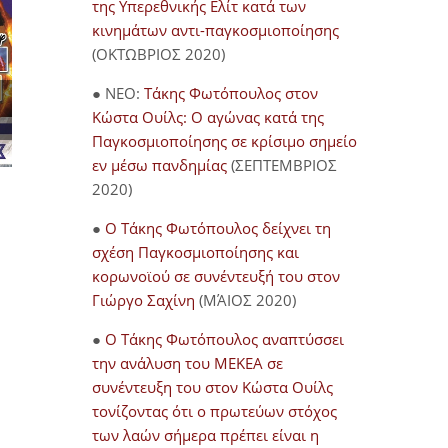
της Υπερεθνικής Ελίτ κατά των
κινημάτων αντι-παγκοσμιοποίησης
(ΟΚΤΩΒΡΙΟΣ 2020)
ΤΕΜΠΗ: Συστημικό έγκλημα
Ανακοίνωση
● NEO:
Τάκης Φωτόπουλος στον
χωρίς τιμωρία; (του Τάκη
ΠΡΟΔΙΑΓΕΓ
Φωτόπουλου)
Κώστα Ουίλς: Ο αγώνας κατά της
ΣΤΑ ΤΕΜΠΗ: 
Παγκοσμιοποίησης σε κρίσιμο σημείο
20/03/2023
κεφάλαιο/εξ
εν μέσω πανδημίας
(ΣΕΠΤΕΜΒΡΙΟΣ
συγκοινωνί
2020)
έννοιες
04/03/2023
●
Ο Τάκης Φωτόπουλος δείχνει τη
σχέση Παγκοσμιοποίησης και
κορωνοϊού σε συνέντευξή του στον
Γιώργο Σαχίνη
(ΜΆΙΟΣ 2020)
●
O Τάκης Φωτόπουλος αναπτύσσει
την ανάλυση του ΜΕΚΕΑ σε
συνέντευξη του στον Κώστα Ουίλς
τονίζοντας ότι ο πρωτεύων στόχος
των λαών σήμερα πρέπει είναι η