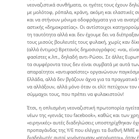
νεοναζιστικά συνθήματα, οι ηγέτες τους έχουν δηλ
με μολότοφ, ρόπαλα, κράνη, ακόμη και ελαστικές σ
και να στήνουν μόνιμα οδοφράγματα για να ανατρέψ
αστικής «δημοκρατίας». Οι αντίστοιχοι κατηγορούμ
τη ταυτότητα αλλά και δεν έχουμε δει να διέπραξ
τους μισούς βουλευτές τους φυλακή, χωρίς καν δίκ
(αλλά έντιμος) Βρετανός δημοσιογράφος: «ναι, είναι
φασίστες κ.λπ., δηλαδή αντι-Ρώσοι. Σε άλλες Ευρω
τα συμφέροντα τους δεν είναι συμβατά με αυτά των δ
απαραίτητοι «αντιφασίστες» οργανώνουν παγκόσμιε
Ελλάδα, αλλά δεν βγάζουν άχνα για τα πραγματικά
να αλλάξουν, αλλά μόνο όταν οι ελίτ πετύχουν τον 
σύμμαχοι τους, που πρέπει να φυλακιστούν!
Έτσι, η οπλισμένη νεοναζιστική πρωτοπορία ηγείτ
νέων της «γενιάς του facebook», καθώς και των χ
«ειρηνικές» αυτές διαδηλώσεις υποστηρίχθηκαν όχι
προπαγάνδας της Υ/Ε που ελέγχει τα διεθνή ΜΜΕ κ
διαδηλωτές αυτοί γινόντουσαν «ατρόμητοι», όταν έ