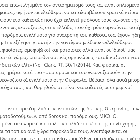
ώσει επανειλημμένα τoν αντισημιτισμό τους και είναι οπλισμένο
φαίρες, αφήνονται ελεύθεροι να καταλαμβάνουν κρατικά κτίρια
ουν ένα καθεστώς που έχει εκλεγεί με όλους τους κανόνες της
ενοι ως νεοναζιστές στην Ελλάδα, που όχι μόνο αρνούνται αυτή
αν παρόμοια εγκλήματα για ανατροπή του καθεστώτος, έχουν ήδη
η. Την εξήγηση γι’αυτήν την «αντίφαση» έδωσε φιλελεύθερος
 φασίστες, ομοφοβικοί και ρατσιστές αλλά είναι οι “δικοί” μας
παϊκές χώρες, υπερεθνικιστικές οργανώσεις καταδικάζονται γιατ
υτικών ελίτ» (Neil Clark, RT, 30/1/2014). Και, φυσικά, οι
ς ημέρες κατά του «φασισμού» και του «νεοναζισμού» στην
 νεοναζιστικά εγκλήματα στην Ουκρανία! Βέβαια, όλα αυτά μπορ
στόχο τους, και θυμηθούν ότι είναι νεοναζιστές οι σημερινοί
αι των ιστορικά φιλοδυτικών αστών της δυτικής Ουκρανίας, των
ρηματοδοτούμενων από Soros και παρόμοιους, ΜΚΟ. Οι
 μόνο οικονομικά και πολιτικά αλλά και μέσω της πανίσχυρης
αι τα τοπικά ανά χώρα παρακλάδια τους. Αναπόφευκτα, οι
βλεπαν τους ηγέτες της πανίσχυρης Υ/Ε να απειλούν τους ηγέτε