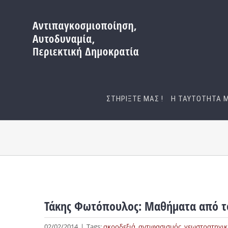
Μετάβαση
στο
περιεχόμενο
ΣΤΗΡΙΞΤΕ ΜΑΣ !
Η ΤΑΥΤΟΤΗΤΑ 
Τάκης Φωτόπουλος: Μαθήματα από το
02/02/2014
|
Tags:
ακροδεξιά
,
αντιφασισμός
,
γεωστρατηγικ