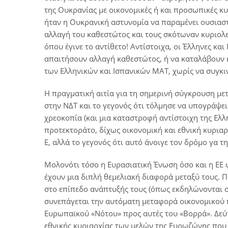
της Ουκρανίας με οικονομικές ή και προσωπικές κ
ήταν η Ουκρανική αστυνομία να παραμένει ουσιαστ
αλλαγή του καθεστώτος και τους σκότωναν κυριολ
όπου έγινε το αντίθετο! Αντίστοιχα, οι Έλληνες κα
απαιτήσουν αλλαγή καθεστώτος, ή να καταλάβουν κ
των Ελληνικών και Ισπανικών ΜΑΤ, χωρίς να συγκιν
Η πραγματική αιτία για τη σημερινή σύγκρουση μετ
στην ΝΔΤ και το γεγονός ότι τόλμησε να υπογράψε
χρεοκοπία (και μια καταστροφή αντίστοιχη της Ελλ
προτεκτοράτο, δίχως οικονομική και εθνική κυριαρ
Ε, αλλά το γεγονός ότι αυτό άνοιγε τον δρόμο γα 
Μολονότι τόσο η Ευρασιατική Ένωση όσο και η ΕΕ 
έχουν μια διπλή θεμελιακή διαφορά μεταξύ τους. Π
στο επίπεδο ανάπτυξής τους (όπως εκδηλώνονται 
συνεπάγεται την αυτόματη μεταφορά οικονομικού 
Ευρωπαϊκού «Νότου» προς αυτές του «Βορρά». Δεύτ
εθνικής κυριαρχίας των μελών της Ευρωζώνης που 