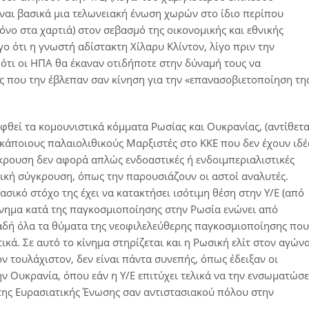
ίναι βασικά μια τελωνειακή ένωση χωρών στο ίδιο περίπου
όνο στα χαρτιά) στον σεβασμό της οικονομικής και εθνικής
γο ότι η γνωστή αδίστακτη Χίλαρυ Κλίντον, λίγο πριν την
ότι οι ΗΠΑ θα έκαναν οτιδήποτε στην δύναμή τους να
 που την έβλεπαν σαν κίνηση για την «επανασοβιετοποίηση τη
φθεί τα κομουνιστικά κόμματα Ρωσίας και Ουκρανίας, (αντίθετ
 κάποιους παλαιολιθικούς Μαρξιστές στο ΚΚΕ που δεν έχουν ιδέ
γκρουση δεν αφορά απλώς ενδοαστικές ή ενδοιμπεριαλιστικές
ιτική σύγκρουση, όπως την παρουσιάζουν οι αστοί αναλυτές.
ασικό στόχο της έχει να κατακτήσει ισότιμη θέση στην Υ/Ε (από
κίνημα κατά της παγκοσμιοποίησης στην Ρωσία ενώνει από
λαδή όλα τα θύματα της νεοφιλελεύθερης παγκοσμιοποίησης που
ικά. Σε αυτό το κίνημα στηρίζεται και η Ρωσική ελίτ στον αγών
ν τουλάχιστον, δεν είναι πάντα συνεπής, όπως έδειξαν οι
ην Ουκρανία, όπου εάν η Υ/Ε επιτύχει τελικά να την ενσωματώσε
 της Ευρασιατικής Ένωσης σαν αντιστασιακού πόλου στην