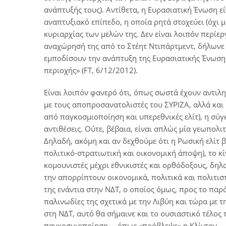
ανάπτυξής τους). Αντίθετα, η Ευρασιατική Ένωση ε
αναπτυξιακό επίπεδο, η οποία ρητά στοχεύει (όχι μ
κυριαρχίας των μελών της. Δεν είναι λοιπόν περίερ
αναχώρησή της από το Στέητ Ντιπάρτμεντ, δήλωνε 
εμποδίσουν την ανάπτυξη της Ευρασιατικής Ένωσης
περιοχής» (FT, 6/12/2012).
Είναι λοιπόν φανερό ότι, όπως σωστά έχουν αντιλη
με τους αποπροσανατολιστές του ΣΥΡΙΖΑ, αλλά και
από παγκοσμιοποίηση και υπερεθνικές ελίτ), η σύ
αντιθέσεις. Ούτε, βέβαια, είναι απλώς μία γεωπολ
Δηλαδή, ακόμη και αν δεχθούμε ότι η Ρωσική ελίτ β
πολιτικό-στρατιωτική και οικονομική άποψη), το 
κομουνιστές μέχρι εθνικιστές και ορθόδοξους, δη
την απορρίπτουν οικονομικά, πολιτικά και πολιτιστ
της ενάντια στην ΝΔΤ, ο οποίος όμως, προς το παρό
παλινωδίες της σχετικά με την Λιβύη και τώρα με τ
στη ΝΔΤ, αυτό θα σήμαινε
και το ουσιαστικό τέλος
παγκοσμιοποίηση ―όπως «πρόβλεψε» η Κλίντον…