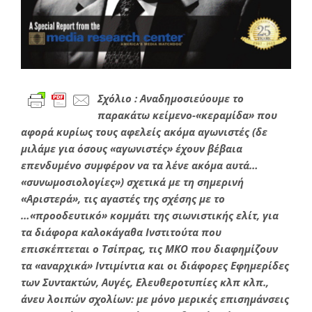
Σχόλιο : Αναδημοσιεύουμε το
παρακάτω κείμενο-«κεραμίδα» που
αφορά κυρίως τους αφελείς ακόμα αγωνιστές (δε
μιλάμε για όσους «αγωνιστές» έχουν βέβαια
επενδυμένο συμφέρον να τα λένε ακόμα αυτά…
«συνωμοσιολογίες») σχετικά με τη σημερινή
«Αριστερά», τις αγαστές της σχέσης με το
…«προοδευτικό» κομμάτι της σιωνιστικής ελίτ, για
τα διάφορα καλοκάγαθα Ινστιτούτα που
επισκέπτεται ο Τσίπρας, τις ΜΚΟ που διαφημίζουν
τα «αναρχικά» Ιντιμίντια και οι διάφορες Εφημερίδες
των Συντακτών, Αυγές, Ελευθεροτυπίες κλπ κλπ.,
άνευ λοιπών σχολίων: με μόνο μερικές επισημάνσεις