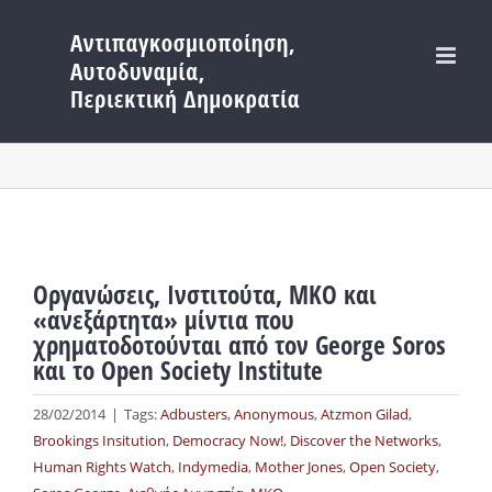
Μετάβαση
στο
περιεχόμενο
Οργανώσεις, Ινστιτούτα, ΜΚΟ και
«ανεξάρτητα» μίντια που
χρηματοδοτούνται από τον George Soros
και το Open Society Institute
28/02/2014
|
Tags:
Adbusters
,
Anonymous
,
Atzmon Gilad
,
Brookings Insitution
,
Democracy Now!
,
Discover the Networks
,
Human Rights Watch
,
Indymedia
,
Mother Jones
,
Open Society
,