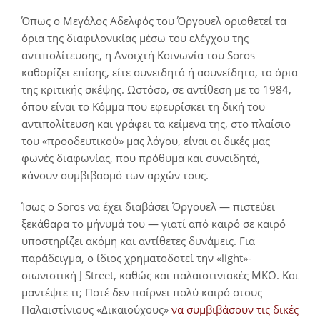
Όπως ο Μεγάλος Αδελφός του Όργουελ οριοθετεί τα
όρια της διαφιλονικίας μέσω του ελέγχου της
αντιπολίτευσης, η Ανοιχτή Κοινωνία του Soros
καθορίζει επίσης, είτε συνειδητά ή ασυνείδητα, τα όρια
της κριτικής σκέψης. Ωστόσο, σε αντίθεση με το 1984,
όπου είναι το Κόμμα που εφευρίσκει τη δική του
αντιπολίτευση και γράφει τα κείμενα της, στο πλαίσιο
του «προοδευτικού» μας λόγου, είναι οι δικές μας
φωνές διαφωνίας, που πρόθυμα και συνειδητά,
κάνουν συμβιβασμό των αρχών τους.
Ίσως ο Soros να έχει διαβάσει Όργουελ ― πιστεύει
ξεκάθαρα το μήνυμά του ― γιατί από καιρό σε καιρό
υποστηρίζει ακόμη και αντίθετες δυνάμεις. Για
παράδειγμα, ο ίδιος χρηματοδοτεί την «light»-
σιωνιστική J Street, καθώς και παλαιστινιακές ΜΚΟ. Και
μαντέψτε τι; Ποτέ δεν παίρνει πολύ καιρό στους
Παλαιστίνιους «Δικαιούχους»
να συμβιβάσουν τις δικές