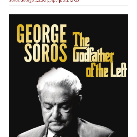
Soros George
,
Διεθνής Αμνηστία
,
ΜΚΟ
Προβολή
μεγαλύτερης
εικόνας