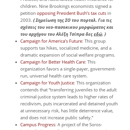
children. Nine Brookings economists signed a
petition
opposing President Bush’s tax cuts
in
2003.
{ Σημείωση της ΣΟ του πορταλ. Για τις
σχέσεις του νεο-πασοκικου μορφώματος και
του αρχήγου του Αλέξη Τσίπρα δες
εδώ
. }
Campaign for America’s Future
: This group
supports tax hikes, socialized medicine, and a
dramatic expansion of social welfare programs.
Campaign for Better Health Care
: This
organization favors a single-payer, government-
run, universal health care system.
Campaign for Youth Justice
: This organization
contends that “transferring juveniles to the adult
criminal-justice system leads to higher rates of
recidivism, puts incarcerated and detained youth
at unnecessary risk, has little deterrence value,
and does not increase public safety.”
Campus Progress
: A project of the Soros-