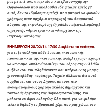
μας με επί του, αναγκαίου, κατεβατού-«χάρτη»
Οργανώσεων που ακολουθεί
(δε φταίμε εμείς γι’
αυτό, δεν τα ιδρύσαμε εμείς!)
, που μπορεί να φανούν
χρήσιμες στον αρχάριο περιηγητή του θαυμαστού
κόσμου της εκφυλισμένης (ή μάλλον εξεφτελισμένης)
σημερινής «Αριστεράς» και «Αναρχίας» της
Παγκοσμιοποίησης…
ΕΝΗΜΕΡΩΣΗ 28/02/14 17:30
Διαβάστε τα νεότερα
,
για τι ξεπούλημα κάθε έννοιας «κοινωνικής
πρόνοιας» και της «κοινωνικής αλληλεγγύης» έχουμε
να κάνουμε. «Φιλανθρωπίες» του Σόρος στην Ελλάδα
αυξάνονται και πληθύνονται και παίρνουν τη μορφή
χιονοστιβάδας «αγάπης». Τυχαίο άλλωστε ότι αυτό
συμβαίνει και στους Δήμους με τους πιο
ενσωματωμένους χαρτογιακάδες Δημάρχους και
τοπικούς άρχοντες της Παγκοσμιοποίησης, και
μάλιστα εν όψει εκλογών; Όλα αυτά, για να φιλάμε
τελικά δηλαδή το βρωμερό χέρι που μας χώνει στο