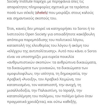
Society Institute παρέχει με περηφάνια όλες τις
απαραίτητες πληροφορίες σχετικά με τα τεράστια
ποσά των
σέκελς
(
shekels
)
που μοιράζει στους καλούς
και σημαντικούς σκοπούς του.
Έτσι, κανείς δεν μπορεί να κατηγορήσει το Soros ή το
Ινστιτούτο Open Society για οποιαδήποτε κακόβουλη
απόπειρα παρεμπόδισης του πολιτικού λόγου,
καταστολή της ελευθερίας του λόγου ή ακόμη του
«ελέγχου της αντιπολίτευσης». Αυτό που κάνει ο Soros
είναι να υποστηρίζει μια ευρεία ποικιλία
«ανθρωπιστικών σκοπών»: τα ανθρώπινα δικαιώματα,
τα δικαιώματα των γυναικών, τα δικαιώματα των
ομοφυλοφίλων, την ισότητα, τη δημοκρατία, την
Αραβική «Άνοιξη», τον Αραβικό Χειμώνα, τον
καταπιεσμένο, τον καταπιεστή, την ανοχή, τη
μισαλλοδοξία, την Παλαιστίνη, το Ισραήλ, την
καταπολέμηση του πολέμου, τον πολέμο (μόνο όταν
πραγματικά χρειάζεται), και ούτω καθεξής.