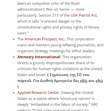
been an outspoken critic of the Bush
administration’s War on Terror — most
particularly, Section 215 of the
USA Patriot Act
,
which it calls “a present danger to the
constitutional rights and privacy rights of library
users.”
The
American Prospect, Inc.
: This corporation
trains and mentors young leftwing journalists, and
organizes strategy meetings for leftist leaders.
Amnesty International
: This organization
directs a grossly disproportionate share of its
criticism for human rights violations at the United
States and Israel.
{ Σημείωση της ΣΟ του
πόρταλ. Για Διεθνή Αμνηστία δες
εδώ
και
εδώ
}
Applied Research Center
: Viewing the United
States as a nation where “structural racism” is
deeply “embedded in the fabric of society,” ARC
seeks to “build a fair and equal society” by