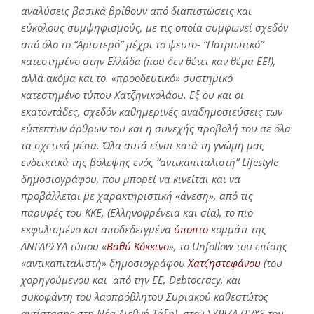
αναλύσεις βασικά βρίθουν από διαπιστώσεις και
εύκολους συμψηφισμούς, με τις οποία συμφωνεί σχεδόν
από όλο το “Αριστερό” μέχρι το ψευτο- “Πατριωτικό”
κατεστημένο στην Ελλάδα (που δεν θέτει καν θέμα ΕΕ!),
αλλά ακόμα και το «προοδευτικό» συστημικό
κατεστημένο τύπου Χατζηνικολάου. Εξ ου και οι
εκατοντάδες, σχεδόν καθημερινές αναδημοσιεύσεις των
εύπεπτων άρθρων του και η συνεχής προβολή του σε όλα
τα σχετικά μέσα. Όλα αυτά είναι κατά τη γνώμη μας
ενδεικτικά της βόλεψης ενός “αντικαπιταλιστή” Lifestyle
δημοσιογράφου, που μπορεί να κινείται και να
προβάλλεται με χαρακτηριστική «άνεση», από τις
παρυφές του ΚΚΕ, (Ελληνοφρένεια και σία), το πιο
εκφυλισμένο και αποδεδειγμένα
ύποπτο
κομμάτι της
ΑΝΓΑΡΣΥΑ τύπου «
Βαθύ Κόκκινο
», το Unfollow του επίσης
«αντικαπιταλιστή» δημοσιογράφου
Χατζηστεφάνου
(του
χορηγούμενου και από την ΕΕ, Debtocracy, και
συκοφάντη του λαοπρόβλητου Συριακού καθεστώτος
αντίστασης στη Νέα Διεθνή Τάξη), στον ΣΥΡΙΖΑ (TVXS του