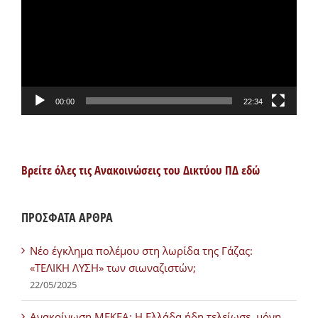
Βίντεο
00:00
22:34
Βρείτε όλες τις Ανακοινώσεις του Δικτύου ΠΔ εδώ
ΠΡΟΣΦΑΤΑ ΑΡΘΡΑ
Νέο έγκλημα πολέμου στη λωρίδα της Γάζας:
«ΤΕΛΙΚΗ ΛΥΣΗ» των σιωναζιστών;
22/05/2025
Ανακοίνωση ΜΕΚΕΑ: Η Ελλάδα ήδη τελείωσε, μόνη