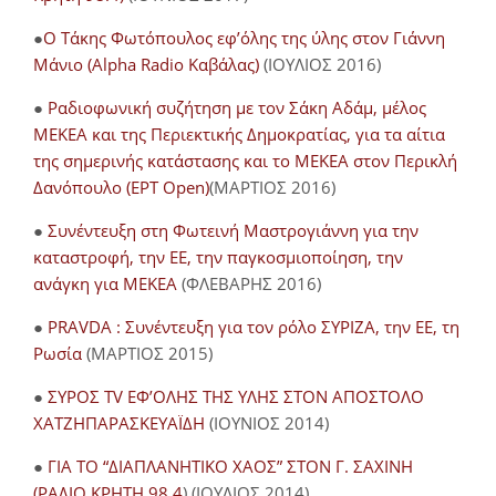
●
O Τάκης Φωτόπουλος εφ’όλης της ύλης στον Γιάννη
Μάνιο (Alpha Radio Καβάλας)
(ΙΟΥΛΙΟΣ 2016)
●
Ραδιοφωνική συζήτηση με τον Σάκη Αδάμ, μέλος
ΜΕΚΕΑ και της Περιεκτικής Δημοκρατίας, για τα αίτια
της σημερινής κατάστασης και το ΜΕΚΕΑ στον Περικλή
Δανόπουλο (ΕΡΤ Open)
(ΜΑΡΤΙΟΣ 2016)
●
Συνέντευξη στη Φωτεινή Μαστρογιάννη για την
καταστροφή, την ΕΕ, την παγκοσμιοποίηση, την
ανάγκη για ΜΕΚΕΑ
(ΦΛΕΒΑΡΗΣ 2016)
●
PRAVDA : Συνέντευξη για τον ρόλο ΣΥΡΙΖΑ, την ΕΕ, τη
Ρωσία
(ΜΑΡΤΙΟΣ 2015)
●
ΣΥΡΟΣ TV ΕΦ’ΟΛΗΣ ΤΗΣ ΥΛΗΣ ΣΤΟΝ ΑΠΟΣΤΟΛΟ
ΧΑΤΖΗΠΑΡΑΣΚΕΥΑΪΔΗ
(ΙΟΥΝΙΟΣ 2014)
●
ΓΙΑ ΤΟ “ΔΙΑΠΛΑΝΗΤΙΚΟ ΧΑΟΣ” ΣΤΟΝ Γ. ΣΑΧΙΝΗ
(ΡΑΔΙΟ ΚΡΗΤΗ 98.4
) (ΙΟΥΛΙΟΣ 2014)