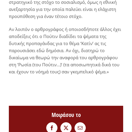
στρατηγικό της στόχο το σοσιαλισμό, όμως η εθνική
ανεξαρτησία για την οποία παλεύει είναι η ελάχιστη
προϋπόθεση για έναν τέτοιο στόχο.
Αν λοιπόν ο αρθρογράφος ή οποιοσδήποτε άλλος έχει
αποδείξεις ότι ο Πούτιν διαδίδει τα ψέματα της
δυτικής προπαγάνδας για το θέμα ‘Κατίν’ ας τις
παρουσιάσει εδώ δημόσια. Αν όχι, διατηρώ το
δικαίωμα να θεωρώ την αναφορά του αρθρογράφου
στη ‘Ρωσία (του Πούτιν…)’ (τα αποσιωπητικά δικά του
και έχουν το νόημά τους) σαν γκεμπελικό ψέμα.»
Μοιράσου το
Facebook
Twitter
Email