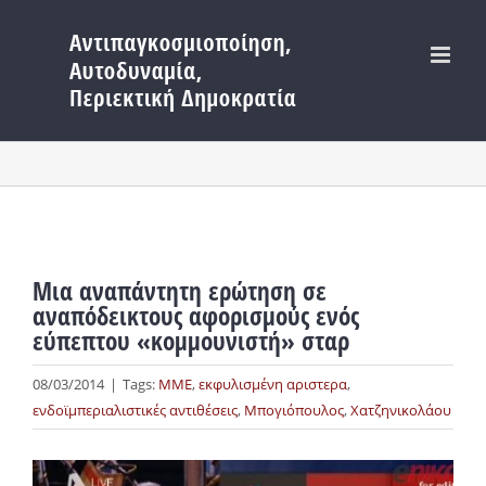
Μετάβαση
στο
περιεχόμενο
Μια αναπάντητη ερώτηση σε
αναπόδεικτους αφορισμούς ενός
εύπεπτου «κομμουνιστή» σταρ
08/03/2014
|
Tags:
MME
,
εκφυλισμένη αριστερα
,
ενδοϊμπεριαλιστικές αντιθέσεις
,
Μπογιόπουλος
,
Χατζηνικολάου
Προβολή