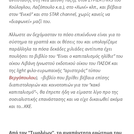
Κούλογλου, Λαζόπουλο κ.α.), στο «Χωνί» κλπ., και βέβαια
στον “Ενικό” και στο STAR channel, χωρίς κανείς να
«διαφωνεί» μαζί του.
Άλλωστε αν δεχόμασταν το πόσο επικίνδυνα είναι για το
σύστημα τα γραπτά και οι θέσεις του και υπολογίζαμε
παράλληλα τα πόσα δεκάδες χιλιάδες αντίτυπα έχει
πουλήσει το βιβλίο του “Εϊναι ο καπιταλισμός ηλίθιε” του
οίκου Λιβάνη (γνωστού εκδοτικού οίκου του ΠΑΣΟΚ και
της light φιλο-ευρωπαϊκής “αριστεράς” τύπου
Βεργόπουλου
), –βιβλίο που βρίθει βέβαια επίσης
διαπιστολογιών και κοινοτοπιών για τον “κακό
καπιταλισμό”–, θα έπρεπε ήδη να είμαστε λίγο προ της
σοσιαλιστικής επανάστασης και να είχε δικαιωθεί ακόμα
και το…ΚΚΕ.
Από τον “Τιμολέων”, το αναπάντητο ερώτημα του