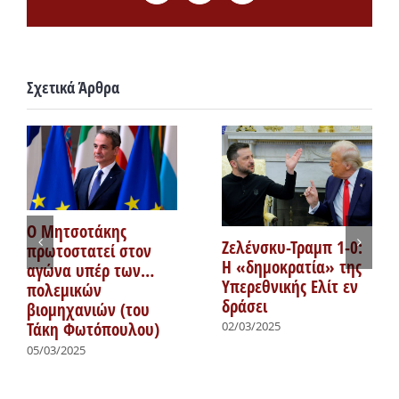
Σχετικά Άρθρα
Ο Μητσοτάκης
Ζελένσκυ-Τραμπ 1-0:
πρωτοστατεί στον
Η «δημοκρατία» της
αγώνα υπέρ των…
Υπερεθνικής Ελίτ εν
πολεμικών
δράσει
βιομηχανιών (του
Τάκη Φωτόπουλου)
02/03/2025
05/03/2025