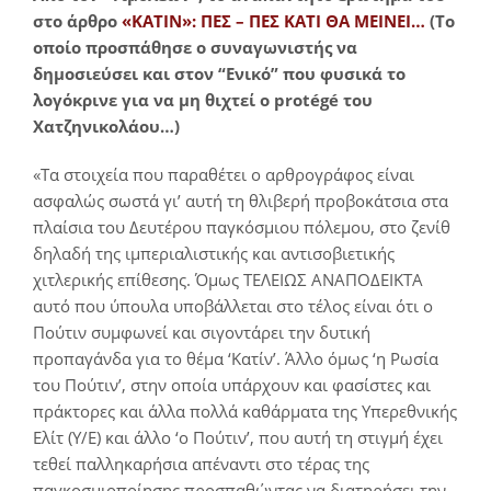
στο άρθρο
«ΚΑΤΙΝ»: ΠΕΣ – ΠΕΣ ΚΑΤΙ ΘΑ ΜΕΙΝΕΙ…
(Το
οποίο προσπάθησε ο συναγωνιστής να
δημοσιεύσει και στον “Ενικό” που φυσικά το
λογόκρινε για να μη θιχτεί ο
protégé του
Χατζηνικολάου…)
«Τα στοιχεία που παραθέτει ο αρθρογράφος είναι
ασφαλώς σωστά γι’ αυτή τη θλιβερή προβοκάτσια στα
πλαίσια του Δευτέρου παγκόσμιου πόλεμου, στο ζενίθ
δηλαδή της ιμπεριαλιστικής και αντισοβιετικής
χιτλερικής επίθεσης. Όμως ΤΕΛΕΙΩΣ ΑΝΑΠΟΔΕΙΚΤΑ
αυτό που ύπουλα υποβάλλεται στο τέλος είναι ότι ο
Πούτιν συμφωνεί και σιγοντάρει την δυτική
προπαγάνδα για το θέμα ‘Κατίν’. Άλλο όμως ‘η Ρωσία
του Πούτιν’, στην οποία υπάρχουν και φασίστες και
πράκτορες και άλλα πολλά καθάρματα της Υπερεθνικής
Ελίτ (Υ/Ε) και άλλο ‘ο Πούτιν’, που αυτή τη στιγμή έχει
τεθεί παλληκαρήσια απέναντι στο τέρας της
παγκοσμιοποίησης προσπαθώντας να διατηρήσει την