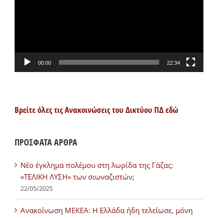
00:00
22:34
Βρείτε όλες τις Ανακοινώσεις του Δικτύου ΠΔ εδώ
ΠΡΟΣΦΑΤΑ ΑΡΘΡΑ
Νέο έγκλημα πολέμου στη λωρίδα της Γάζας:
«ΤΕΛΙΚΗ ΛΥΣΗ» των σιωναζιστών;
22/05/2025
Ανακοίνωση ΜΕΚΕΑ: Η Ελλάδα ήδη τελείωσε, μόνη