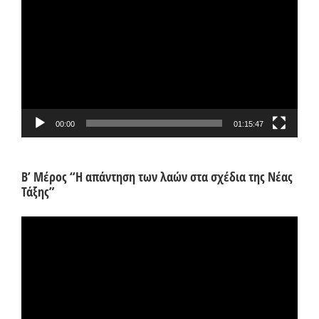
Αναπαραγωγής
Βίντεο
00:00
01:15:47
Β’ Μέρος “Η απάντηση των λαών στα σχέδια της Νέας
Τάξης”
Πρόγραμμα
Αναπαραγωγής
Βίντεο