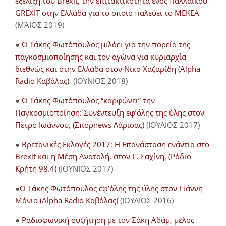
εξέλιξη του Brexit, την επιτακτικότητα ενός παλλαϊκού
GREXIT στην Ελλάδα για το οποίο παλεύει το ΜΕΚΕΑ
(ΜΆΙΟΣ 2019)
●
Ο Τάκης Φωτόπουλος μιλάει για την πορεία της
παγκοσμιοποίησης και τον αγώνα για κυριαρχία
διεθνώς και στην Ελλάδα στον Νίκο Χαζαρίδη (Alpha
Radio Καβάλας)
(ΙΟΥΝΙΟΣ 2018)
●
Ο Τάκης Φωτόπουλος “καρφώνει” την
Παγκοσμιοποίηση: Συνέντευξη εφ’όλης της ύλης στον
Πέτρο Ιωάννου, (Σπορnews Λάρισας)
(ΙΟΥΛΙΟΣ 2017)
●
Βρετανικές Εκλογές 2017: Η Επανάσταση ενάντια στο
Brexit και η Μέση Ανατολή, στον Γ. Σαχίνη, (Ράδιο
Κρήτη 98.4)
(ΙΟΥΝΙΟΣ 2017)
●
O Τάκης Φωτόπουλος εφ’όλης της ύλης στον Γιάννη
Μάνιο (Alpha Radio Καβάλας)
(ΙΟΥΛΙΟΣ 2016)
●
Ραδιοφωνική συζήτηση με τον Σάκη Αδάμ, μέλος