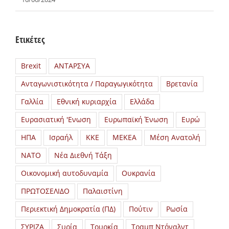
Ετικέτες
Brexit
ΑΝΤΑΡΣΥΑ
Ανταγωνιστικότητα / Παραγωγικότητα
Βρετανία
Γαλλία
Εθνική κυριαρχία
Ελλάδα
Ευρασιατική 'Ενωση
Ευρωπαϊκή Ένωση
Ευρώ
ΗΠΑ
Ισραήλ
ΚΚΕ
ΜΕΚΕΑ
Μέση Ανατολή
ΝΑΤΟ
Νέα Διεθνή Τάξη
Οικονομική αυτοδυναμία
Ουκρανία
ΠΡΩΤΟΣΕΛΙΔΟ
Παλαιστίνη
Περιεκτική Δημοκρατία (ΠΔ)
Πούτιν
Ρωσία
ΣΥΡΙΖΑ
Συρία
Τουρκία
Τραμπ Ντόναλντ