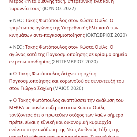
Μέρος «”Νέα διεθνής τάξη, υπερεθνική ελίτ και η
τυραννία τους”
(ΙΟΥΝΙΟΣ 2022)
● NEO:
Τάκης Φωτόπουλος στον Κώστα Ουίλς: Ο
τριμέτωπος αγώνας της Υπερεθνικής Ελίτ κατά των
κινημάτων αντι-παγκοσμιοποίησης
(ΟΚΤΩΒΡΙΟΣ 2020)
● NEO:
Τάκης Φωτόπουλος στον Κώστα Ουίλς: Ο
αγώνας κατά της Παγκοσμιοποίησης σε κρίσιμο σημείο
εν μέσω πανδημίας
(ΣΕΠΤΕΜΒΡΙΟΣ 2020)
●
Ο Τάκης Φωτόπουλος δείχνει τη σχέση
Παγκοσμιοποίησης και κορωνοϊού σε συνέντευξή του
στον Γιώργο Σαχίνη
(ΜΆΙΟΣ 2020)
●
O Τάκης Φωτόπουλος αναπτύσσει την ανάλυση του
ΜΕΚΕΑ σε συνέντευξη του στον Κώστα Ουίλς
τονίζοντας ότι ο πρωτεύων στόχος των λαών σήμερα
πρέπει είναι η εθνική και οικονομική κυριαρχία
ενάντια στην ανάδυση της Νέας Διεθνούς Τάξης της
νεοφιλελεύθερης παγκοσμιοποίησης. Σχετικά έγινε