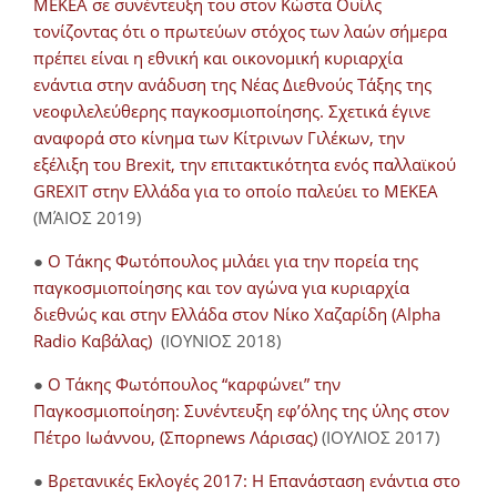
ΜΕΚΕΑ σε συνέντευξη του στον Κώστα Ουίλς
τονίζοντας ότι ο πρωτεύων στόχος των λαών σήμερα
πρέπει είναι η εθνική και οικονομική κυριαρχία
ενάντια στην ανάδυση της Νέας Διεθνούς Τάξης της
νεοφιλελεύθερης παγκοσμιοποίησης. Σχετικά έγινε
αναφορά στο κίνημα των Κίτρινων Γιλέκων, την
εξέλιξη του Brexit, την επιτακτικότητα ενός παλλαϊκού
GREXIT στην Ελλάδα για το οποίο παλεύει το ΜΕΚΕΑ
(ΜΆΙΟΣ 2019)
●
Ο Τάκης Φωτόπουλος μιλάει για την πορεία της
παγκοσμιοποίησης και τον αγώνα για κυριαρχία
διεθνώς και στην Ελλάδα στον Νίκο Χαζαρίδη (Alpha
Radio Καβάλας)
(ΙΟΥΝΙΟΣ 2018)
●
Ο Τάκης Φωτόπουλος “καρφώνει” την
Παγκοσμιοποίηση: Συνέντευξη εφ’όλης της ύλης στον
Πέτρο Ιωάννου, (Σπορnews Λάρισας)
(ΙΟΥΛΙΟΣ 2017)
●
Βρετανικές Εκλογές 2017: Η Επανάσταση ενάντια στο