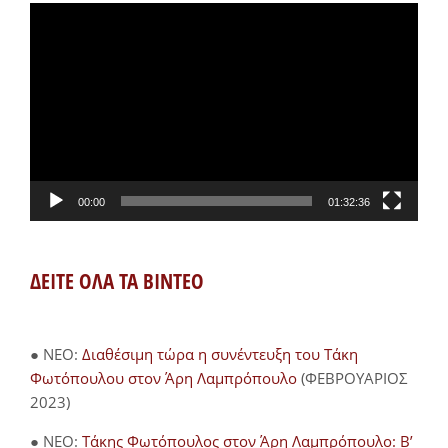
Πρόγραμμα
Αναπαραγωγής
Βίντεο
00:00
01:32:36
ΔΕΙΤΕ ΟΛΑ ΤΑ ΒΙΝΤΕΟ
● NEO:
Διαθέσιμη τώρα η συνέντευξη του Τάκη
Φωτόπουλου στον Άρη Λαμπρόπουλο
(ΦΕΒΡΟΥΑΡΙΟΣ
2023)
● NEO:
Τάκης Φωτόπουλος στον Άρη Λαμπρόπουλο: Β’