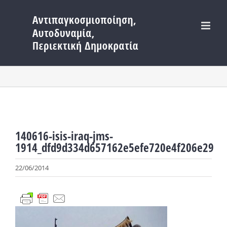
Μετάβαση
στο
περιεχόμενο
140616-isis-iraq-jms-
1914_dfd9d334d657162e5efe720e4f206e29
22/06/2014