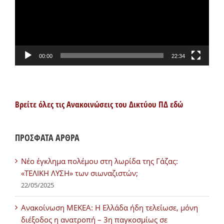
00:00
22:34
Βρείτε όλες τις Ανακοινώσεις του Δικτύου ΠΔ εδώ
ΠΡΟΣΦΑΤΑ ΑΡΘΡΑ
Νέο έγκλημα πολέμου στη λωρίδα της Γάζας:
«ΤΕΛΙΚΗ ΛΥΣΗ» των σιωναζιστών;
22/05/2025
Ανακοίνωση ΜΕΚΕΑ: Η Ελλάδα ήδη τελείωσε, μόνη
διέξοδος η ανατροπή – 3η παγκοσμίως σε