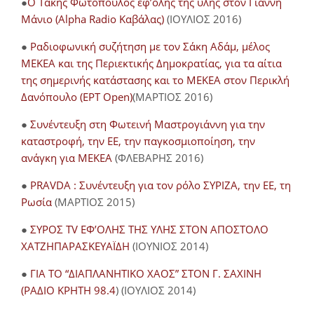
●
O Τάκης Φωτόπουλος εφ’όλης της ύλης στον Γιάννη
Μάνιο (Alpha Radio Καβάλας)
(ΙΟΥΛΙΟΣ 2016)
●
Ραδιοφωνική συζήτηση με τον Σάκη Αδάμ, μέλος
ΜΕΚΕΑ και της Περιεκτικής Δημοκρατίας, για τα αίτια
της σημερινής κατάστασης και το ΜΕΚΕΑ στον Περικλή
Δανόπουλο (ΕΡΤ Open)
(ΜΑΡΤΙΟΣ 2016)
●
Συνέντευξη στη Φωτεινή Μαστρογιάννη για την
καταστροφή, την ΕΕ, την παγκοσμιοποίηση, την
ανάγκη για ΜΕΚΕΑ
(ΦΛΕΒΑΡΗΣ 2016)
●
PRAVDA : Συνέντευξη για τον ρόλο ΣΥΡΙΖΑ, την ΕΕ, τη
Ρωσία
(ΜΑΡΤΙΟΣ 2015)
●
ΣΥΡΟΣ TV ΕΦ’ΟΛΗΣ ΤΗΣ ΥΛΗΣ ΣΤΟΝ ΑΠΟΣΤΟΛΟ
ΧΑΤΖΗΠΑΡΑΣΚΕΥΑΪΔΗ
(ΙΟΥΝΙΟΣ 2014)
●
ΓΙΑ ΤΟ “ΔΙΑΠΛΑΝΗΤΙΚΟ ΧΑΟΣ” ΣΤΟΝ Γ. ΣΑΧΙΝΗ
(ΡΑΔΙΟ ΚΡΗΤΗ 98.4
) (ΙΟΥΛΙΟΣ 2014)