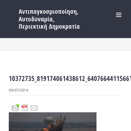
Μετάβαση
στο
περιεχόμενο
10372735_819174061438612_6407664411566
09/07/2014