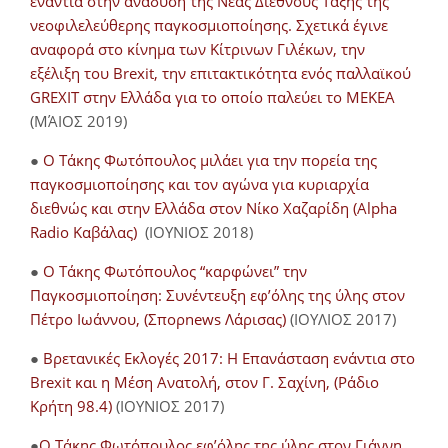
ενάντια στην ανάδυση της Νέας Διεθνούς Τάξης της
νεοφιλελεύθερης παγκοσμιοποίησης. Σχετικά έγινε
αναφορά στο κίνημα των Κίτρινων Γιλέκων, την
εξέλιξη του Brexit, την επιτακτικότητα ενός παλλαϊκού
GREXIT στην Ελλάδα για το οποίο παλεύει το ΜΕΚΕΑ
(ΜΆΙΟΣ 2019)
●
Ο Τάκης Φωτόπουλος μιλάει για την πορεία της
παγκοσμιοποίησης και τον αγώνα για κυριαρχία
διεθνώς και στην Ελλάδα στον Νίκο Χαζαρίδη (Alpha
Radio Καβάλας)
(ΙΟΥΝΙΟΣ 2018)
●
Ο Τάκης Φωτόπουλος “καρφώνει” την
Παγκοσμιοποίηση: Συνέντευξη εφ’όλης της ύλης στον
Πέτρο Ιωάννου, (Σπορnews Λάρισας)
(ΙΟΥΛΙΟΣ 2017)
●
Βρετανικές Εκλογές 2017: Η Επανάσταση ενάντια στο
Brexit και η Μέση Ανατολή, στον Γ. Σαχίνη, (Ράδιο
Κρήτη 98.4)
(ΙΟΥΝΙΟΣ 2017)
●
O Τάκης Φωτόπουλος εφ’όλης της ύλης στον Γιάννη