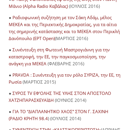
Μάνιο (Alpha Radio Καβάλας)
(ΙΟΥΛΙΟΣ 2016)
●
Ραδιοφωνική συζήτηση με τον Σάκη Αδάμ, μέλος
ΜΕΚΕΑ και της Περιεκτικής Δημοκρατίας, για τα αίτια
της σημερινής κατάστασης και το ΜΕΚΕΑ στον Περικλή
Δανόπουλο (ΕΡΤ Open)
(ΜΑΡΤΙΟΣ 2016)
●
Συνέντευξη στη Φωτεινή Μαστρογιάννη για την
καταστροφή, την ΕΕ, την παγκοσμιοποίηση, την
ανάγκη για ΜΕΚΕΑ
(ΦΛΕΒΑΡΗΣ 2016)
●
PRAVDA : Συνέντευξη για τον ρόλο ΣΥΡΙΖΑ, την ΕΕ, τη
Ρωσία
(ΜΑΡΤΙΟΣ 2015)
●
ΣΥΡΟΣ TV ΕΦ’ΟΛΗΣ ΤΗΣ ΥΛΗΣ ΣΤΟΝ ΑΠΟΣΤΟΛΟ
ΧΑΤΖΗΠΑΡΑΣΚΕΥΑΪΔΗ
(ΙΟΥΝΙΟΣ 2014)
●
ΓΙΑ ΤΟ “ΔΙΑΠΛΑΝΗΤΙΚΟ ΧΑΟΣ” ΣΤΟΝ Γ. ΣΑΧΙΝΗ
(ΡΑΔΙΟ ΚΡΗΤΗ 98.4
) (ΙΟΥΛΙΟΣ 2014)
●
ΣΥΝΕΝΤΕΥΞΗ ΣΤΗΝ «ΚΛΑΣΣΙΚΟΠΕΡΙΠΤΩΣΗ»
(ΑΠΡΙΛΗΣ