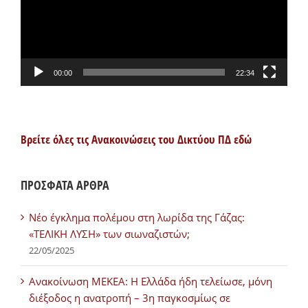
00:00
22:34
Βρείτε όλες τις Ανακοινώσεις του Δικτύου ΠΔ εδώ
ΠΡΟΣΦΑΤΑ ΑΡΘΡΑ
Νέο έγκλημα πολέμου στη λωρίδα της Γάζας:
«ΤΕΛΙΚΗ ΛΥΣΗ» των σιωναζιστών;
22/05/2025
Ανακοίνωση ΜΕΚΕΑ: Η Ελλάδα ήδη τελείωσε, μόνη
διέξοδος η ανατροπή – 3η παγκοσμίως σε