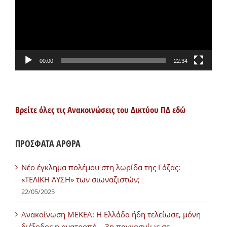
00:00
22:34
Βρείτε όλες τις Ανακοινώσεις του Δικτύου ΠΔ εδώ
ΠΡΟΣΦΑΤΑ ΑΡΘΡΑ
Νέο έγκλημα πολέμου στη λωρίδα της Γάζας:
«ΤΕΛΙΚΗ ΛΥΣΗ» των σιωναζιστών;
22/05/2025
Ανακοίνωση ΜΕΚΕΑ: Η Ελλάδα ήδη τελείωσε, μόνη
διέξοδος η ανατροπή – 3η παγκοσμίως σε