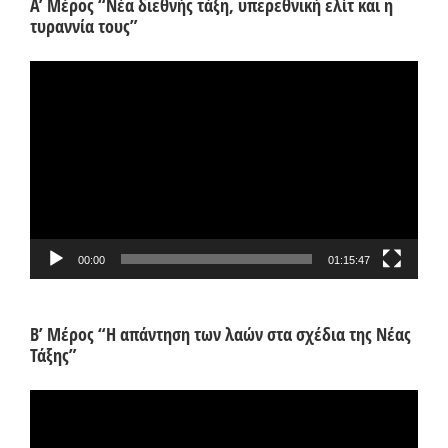
Α’ Μέρος “Νέα διεθνής τάξη, υπερεθνική ελίτ και η
τυραννία τους”
Πρόγραμμα
Αναπαραγωγής
Βίντεο
00:00
01:15:47
Β’ Μέρος “Η απάντηση των λαών στα σχέδια της Νέας
Τάξης”
Πρόγραμμα
Αναπαραγωγής