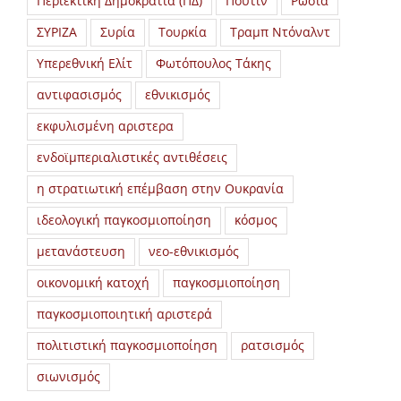
Περιεκτική Δημοκρατία (ΠΔ)
Πούτιν
Ρωσία
ΣΥΡΙΖΑ
Συρία
Τουρκία
Τραμπ Ντόναλντ
Υπερεθνική Ελίτ
Φωτόπουλος Τάκης
αντιφασισμός
εθνικισμός
εκφυλισμένη αριστερα
ενδοϊμπεριαλιστικές αντιθέσεις
η στρατιωτική επέμβαση στην Ουκρανία
ιδεολογική παγκοσμιοποίηση
κόσμος
μετανάστευση
νεο-εθνικισμός
οικονομική κατοχή
παγκοσμιοποίηση
παγκοσμιοποιητική αριστερά
πολιτιστική παγκοσμιοποίηση
ρατσισμός
σιωνισμός