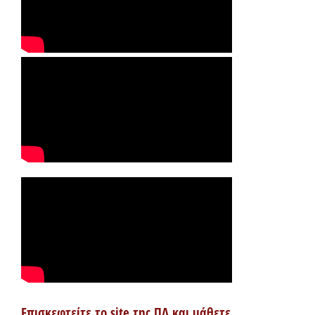
Επισκεφτείτε το site της ΠΔ και μάθετε