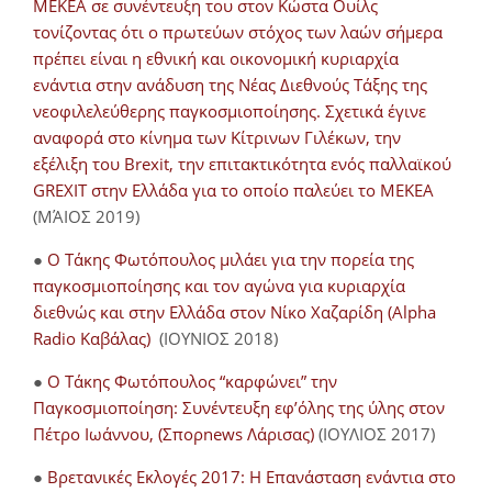
ΜΕΚΕΑ σε συνέντευξη του στον Κώστα Ουίλς
τονίζοντας ότι ο πρωτεύων στόχος των λαών σήμερα
πρέπει είναι η εθνική και οικονομική κυριαρχία
ενάντια στην ανάδυση της Νέας Διεθνούς Τάξης της
νεοφιλελεύθερης παγκοσμιοποίησης. Σχετικά έγινε
αναφορά στο κίνημα των Κίτρινων Γιλέκων, την
εξέλιξη του Brexit, την επιτακτικότητα ενός παλλαϊκού
GREXIT στην Ελλάδα για το οποίο παλεύει το ΜΕΚΕΑ
(ΜΆΙΟΣ 2019)
●
Ο Τάκης Φωτόπουλος μιλάει για την πορεία της
παγκοσμιοποίησης και τον αγώνα για κυριαρχία
διεθνώς και στην Ελλάδα στον Νίκο Χαζαρίδη (Alpha
Radio Καβάλας)
(ΙΟΥΝΙΟΣ 2018)
●
Ο Τάκης Φωτόπουλος “καρφώνει” την
Παγκοσμιοποίηση: Συνέντευξη εφ’όλης της ύλης στον
Πέτρο Ιωάννου, (Σπορnews Λάρισας)
(ΙΟΥΛΙΟΣ 2017)
●
Βρετανικές Εκλογές 2017: Η Επανάσταση ενάντια στο