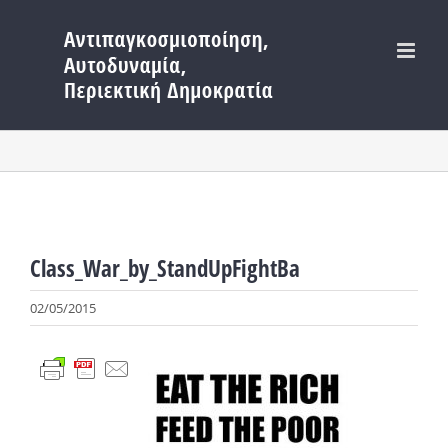
Μετάβαση
στο
περιεχόμενο
Class_War_by_StandUpFightBa
02/05/2015