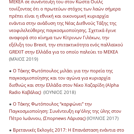
ΜΕΚΕΑ σε συνέντευξη του στον Κώστα Ουίλς
τονίζοντας ότι ο πρωτεύων στόχος των λαών σήμερα
πρέπει είναι η εθνική και οικονομική κυριαρχία
ενάντια στην ανάδυση της Νέας Διεθνούς Τάξης της
νεοφιλελεύθερης παγκοσμιοποίησης. Σχετικά έγινε
αναφορά στο κίνημα των Κίτρινων Γιλέκων, την
εξέλιξη του Brexit, την επιτακτικότητα ενός παλλαϊκού
GREXIT στην Ελλάδα για το οποίο παλεύει το ΜΕΚΕΑ
(ΜΆΙΟΣ 2019)
●
Ο Τάκης Φωτόπουλος μιλάει για την πορεία της
παγκοσμιοποίησης και τον αγώνα για κυριαρχία
διεθνώς και στην Ελλάδα στον Νίκο Χαζαρίδη (Alpha
Radio Καβάλας)
(ΙΟΥΝΙΟΣ 2018)
●
Ο Τάκης Φωτόπουλος “καρφώνει” την
Παγκοσμιοποίηση: Συνέντευξη εφ’όλης της ύλης στον
Πέτρο Ιωάννου, (Σπορnews Λάρισας)
(ΙΟΥΛΙΟΣ 2017)
●
Βρετανικές Εκλογές 2017: Η Επανάσταση ενάντια στο