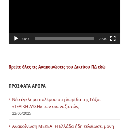
00:00
22:34
Βρείτε όλες τις Ανακοινώσεις του Δικτύου ΠΔ εδώ
ΠΡΟΣΦΑΤΑ ΑΡΘΡΑ
Νέο έγκλημα πολέμου στη λωρίδα της Γάζας:
«ΤΕΛΙΚΗ ΛΥΣΗ» των σιωναζιστών;
22/05/2025
Ανακοίνωση ΜΕΚΕΑ: Η Ελλάδα ήδη τελείωσε, μόνη