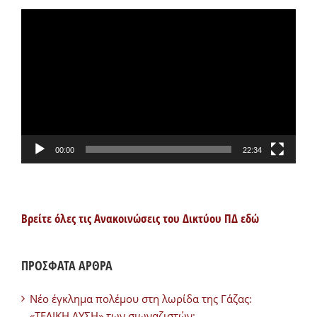
Πρόγραμμα
Αναπαραγωγής
Βίντεο
00:00
22:34
Βρείτε όλες τις Ανακοινώσεις του Δικτύου ΠΔ εδώ
ΠΡΟΣΦΑΤΑ ΑΡΘΡΑ
Νέο έγκλημα πολέμου στη λωρίδα της Γάζας:
«ΤΕΛΙΚΗ ΛΥΣΗ» των σιωναζιστών;