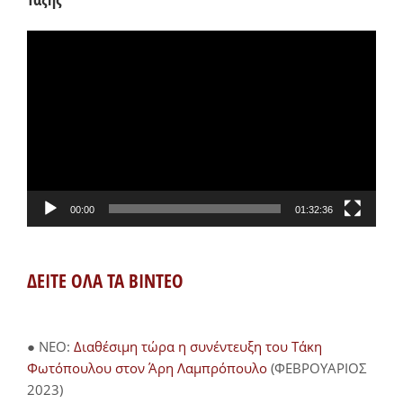
Πρόγραμμα
Αναπαραγωγής
Βίντεο
00:00
01:32:36
ΔΕΙΤΕ ΟΛΑ ΤΑ ΒΙΝΤΕΟ
● NEO:
Διαθέσιμη τώρα η συνέντευξη του Τάκη
Φωτόπουλου στον Άρη Λαμπρόπουλο
(ΦΕΒΡΟΥΑΡΙΟΣ
2023)