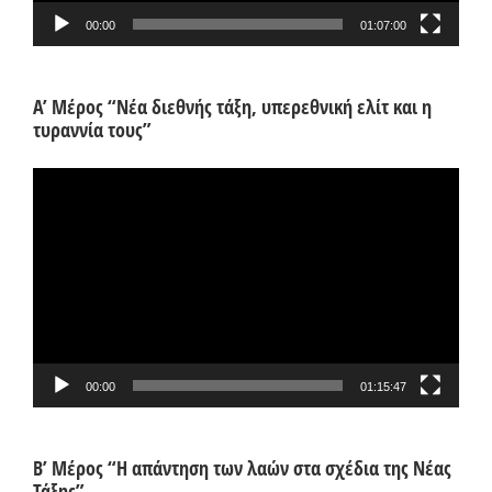
00:00
01:07:00
Α’ Μέρος “Νέα διεθνής τάξη, υπερεθνική ελίτ και η
τυραννία τους”
Πρόγραμμα
Αναπαραγωγής
Βίντεο
00:00
01:15:47
Β’ Μέρος “Η απάντηση των λαών στα σχέδια της Νέας
Τάξης”