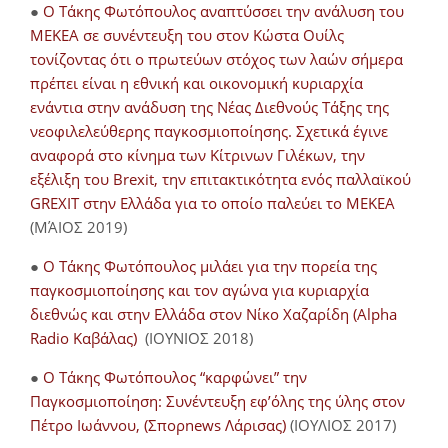
●
O Τάκης Φωτόπουλος αναπτύσσει την ανάλυση του
ΜΕΚΕΑ σε συνέντευξη του στον Κώστα Ουίλς
τονίζοντας ότι ο πρωτεύων στόχος των λαών σήμερα
πρέπει είναι η εθνική και οικονομική κυριαρχία
ενάντια στην ανάδυση της Νέας Διεθνούς Τάξης της
νεοφιλελεύθερης παγκοσμιοποίησης. Σχετικά έγινε
αναφορά στο κίνημα των Κίτρινων Γιλέκων, την
εξέλιξη του Brexit, την επιτακτικότητα ενός παλλαϊκού
GREXIT στην Ελλάδα για το οποίο παλεύει το ΜΕΚΕΑ
(ΜΆΙΟΣ 2019)
●
Ο Τάκης Φωτόπουλος μιλάει για την πορεία της
παγκοσμιοποίησης και τον αγώνα για κυριαρχία
διεθνώς και στην Ελλάδα στον Νίκο Χαζαρίδη (Alpha
Radio Καβάλας)
(ΙΟΥΝΙΟΣ 2018)
●
Ο Τάκης Φωτόπουλος “καρφώνει” την
Παγκοσμιοποίηση: Συνέντευξη εφ’όλης της ύλης στον
Πέτρο Ιωάννου, (Σπορnews Λάρισας)
(ΙΟΥΛΙΟΣ 2017)