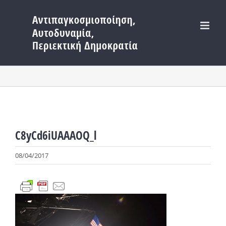
Μετάβαση
στο
περιεχόμενο
C8yCd6iUAAAOQ_l
08/04/2017