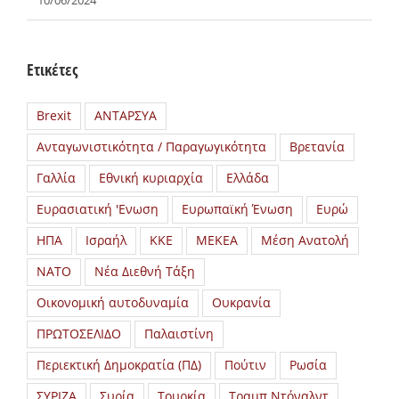
10/06/2024
Ετικέτες
Brexit
ΑΝΤΑΡΣΥΑ
Ανταγωνιστικότητα / Παραγωγικότητα
Βρετανία
Γαλλία
Εθνική κυριαρχία
Ελλάδα
Ευρασιατική 'Ενωση
Ευρωπαϊκή Ένωση
Ευρώ
ΗΠΑ
Ισραήλ
ΚΚΕ
ΜΕΚΕΑ
Μέση Ανατολή
ΝΑΤΟ
Νέα Διεθνή Τάξη
Οικονομική αυτοδυναμία
Ουκρανία
ΠΡΩΤΟΣΕΛΙΔΟ
Παλαιστίνη
Περιεκτική Δημοκρατία (ΠΔ)
Πούτιν
Ρωσία
ΣΥΡΙΖΑ
Συρία
Τουρκία
Τραμπ Ντόναλντ