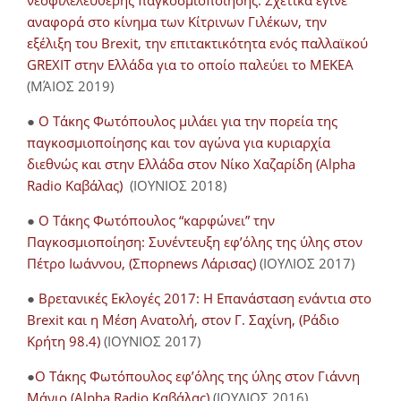
νεοφιλελεύθερης παγκοσμιοποίησης. Σχετικά έγινε
αναφορά στο κίνημα των Κίτρινων Γιλέκων, την
εξέλιξη του Brexit, την επιτακτικότητα ενός παλλαϊκού
GREXIT στην Ελλάδα για το οποίο παλεύει το ΜΕΚΕΑ
(ΜΆΙΟΣ 2019)
●
Ο Τάκης Φωτόπουλος μιλάει για την πορεία της
παγκοσμιοποίησης και τον αγώνα για κυριαρχία
διεθνώς και στην Ελλάδα στον Νίκο Χαζαρίδη (Alpha
Radio Καβάλας)
(ΙΟΥΝΙΟΣ 2018)
●
Ο Τάκης Φωτόπουλος “καρφώνει” την
Παγκοσμιοποίηση: Συνέντευξη εφ’όλης της ύλης στον
Πέτρο Ιωάννου, (Σπορnews Λάρισας)
(ΙΟΥΛΙΟΣ 2017)
●
Βρετανικές Εκλογές 2017: Η Επανάσταση ενάντια στο
Brexit και η Μέση Ανατολή, στον Γ. Σαχίνη, (Ράδιο
Κρήτη 98.4)
(ΙΟΥΝΙΟΣ 2017)
●
O Τάκης Φωτόπουλος εφ’όλης της ύλης στον Γιάννη
Μάνιο (Alpha Radio Καβάλας)
(ΙΟΥΛΙΟΣ 2016)