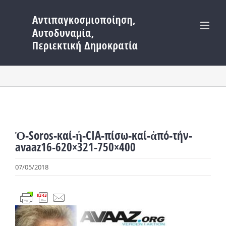
Μετάβαση
στο
περιεχόμενο
Ὁ-Soros-καί-ἡ-CIA-πίσω-καί-ἀπό-τήν-
avaaz16-620×321-750×400
07/05/2018