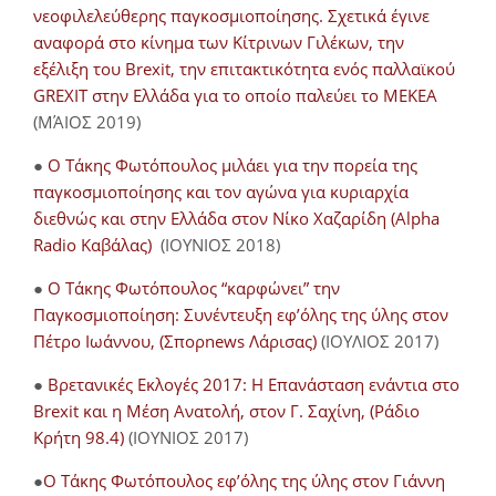
νεοφιλελεύθερης παγκοσμιοποίησης. Σχετικά έγινε
αναφορά στο κίνημα των Κίτρινων Γιλέκων, την
εξέλιξη του Brexit, την επιτακτικότητα ενός παλλαϊκού
GREXIT στην Ελλάδα για το οποίο παλεύει το ΜΕΚΕΑ
(ΜΆΙΟΣ 2019)
●
Ο Τάκης Φωτόπουλος μιλάει για την πορεία της
παγκοσμιοποίησης και τον αγώνα για κυριαρχία
διεθνώς και στην Ελλάδα στον Νίκο Χαζαρίδη (Alpha
Radio Καβάλας)
(ΙΟΥΝΙΟΣ 2018)
●
Ο Τάκης Φωτόπουλος “καρφώνει” την
Παγκοσμιοποίηση: Συνέντευξη εφ’όλης της ύλης στον
Πέτρο Ιωάννου, (Σπορnews Λάρισας)
(ΙΟΥΛΙΟΣ 2017)
●
Βρετανικές Εκλογές 2017: Η Επανάσταση ενάντια στο
Brexit και η Μέση Ανατολή, στον Γ. Σαχίνη, (Ράδιο
Κρήτη 98.4)
(ΙΟΥΝΙΟΣ 2017)
●
O Τάκης Φωτόπουλος εφ’όλης της ύλης στον Γιάννη