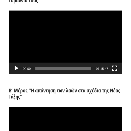
τυραννία τους”
Πρόγραμμα
Αναπαραγωγής
Βίντεο
00:00
01:15:47
Β’ Μέρος “Η απάντηση των λαών στα σχέδια της Νέας
Τάξης”
Πρόγραμμα
Αναπαραγωγής
Βίντεο