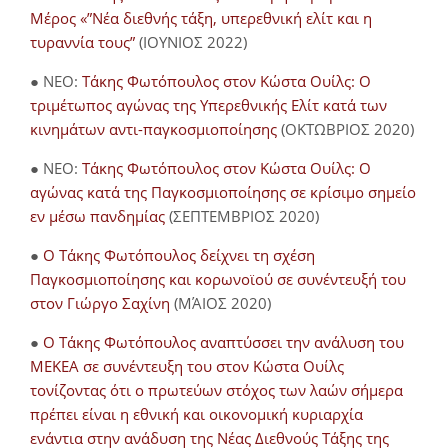
Μέρος «”Νέα διεθνής τάξη, υπερεθνική ελίτ και η
τυραννία τους”
(ΙΟΥΝΙΟΣ 2022)
● NEO:
Τάκης Φωτόπουλος στον Κώστα Ουίλς: Ο
τριμέτωπος αγώνας της Υπερεθνικής Ελίτ κατά των
κινημάτων αντι-παγκοσμιοποίησης
(ΟΚΤΩΒΡΙΟΣ 2020)
● NEO:
Τάκης Φωτόπουλος στον Κώστα Ουίλς: Ο
αγώνας κατά της Παγκοσμιοποίησης σε κρίσιμο σημείο
εν μέσω πανδημίας
(ΣΕΠΤΕΜΒΡΙΟΣ 2020)
●
Ο Τάκης Φωτόπουλος δείχνει τη σχέση
Παγκοσμιοποίησης και κορωνοϊού σε συνέντευξή του
στον Γιώργο Σαχίνη
(ΜΆΙΟΣ 2020)
●
O Τάκης Φωτόπουλος αναπτύσσει την ανάλυση του
ΜΕΚΕΑ σε συνέντευξη του στον Κώστα Ουίλς
τονίζοντας ότι ο πρωτεύων στόχος των λαών σήμερα
πρέπει είναι η εθνική και οικονομική κυριαρχία
ενάντια στην ανάδυση της Νέας Διεθνούς Τάξης της