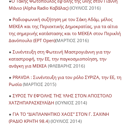
●
O Τάκης Φωτόπουλος εφ’όλης της ύλης στον Γιάννη
Μάνιο (Alpha Radio Καβάλας)
(ΙΟΥΛΙΟΣ 2016)
●
Ραδιοφωνική συζήτηση με τον Σάκη Αδάμ, μέλος
ΜΕΚΕΑ και της Περιεκτικής Δημοκρατίας, για τα αίτια
της σημερινής κατάστασης και το ΜΕΚΕΑ στον Περικλή
Δανόπουλο (ΕΡΤ Open)
(ΜΑΡΤΙΟΣ 2016)
●
Συνέντευξη στη Φωτεινή Μαστρογιάννη για την
καταστροφή, την ΕΕ, την παγκοσμιοποίηση, την
ανάγκη για ΜΕΚΕΑ
(ΦΛΕΒΑΡΗΣ 2016)
●
PRAVDA : Συνέντευξη για τον ρόλο ΣΥΡΙΖΑ, την ΕΕ, τη
Ρωσία
(ΜΑΡΤΙΟΣ 2015)
●
ΣΥΡΟΣ TV ΕΦ’ΟΛΗΣ ΤΗΣ ΥΛΗΣ ΣΤΟΝ ΑΠΟΣΤΟΛΟ
ΧΑΤΖΗΠΑΡΑΣΚΕΥΑΪΔΗ
(ΙΟΥΝΙΟΣ 2014)
●
ΓΙΑ ΤΟ “ΔΙΑΠΛΑΝΗΤΙΚΟ ΧΑΟΣ” ΣΤΟΝ Γ. ΣΑΧΙΝΗ
(ΡΑΔΙΟ ΚΡΗΤΗ 98.4
) (ΙΟΥΛΙΟΣ 2014)