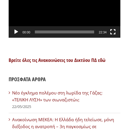
00:00
22:34
Βρείτε όλες τις Ανακοινώσεις του Δικτύου ΠΔ εδώ
ΠΡΟΣΦΑΤΑ ΑΡΘΡΑ
Νέο έγκλημα πολέμου στη λωρίδα της Γάζας:
«ΤΕΛΙΚΗ ΛΥΣΗ» των σιωναζιστών;
22/05/2025
Ανακοίνωση ΜΕΚΕΑ: Η Ελλάδα ήδη τελείωσε, μόνη
διέξοδος η ανατροπή – 3η παγκοσμίως σε