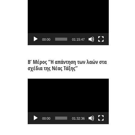
Πρόγραμμα
Αναπαραγωγής
Βίντεο
00:00
01:15:47
Β’ Μέρος “Η απάντηση των λαών στα
σχέδια της Νέας Τάξης”
Πρόγραμμα
Αναπαραγωγής
Βίντεο
00:00
01:32:36