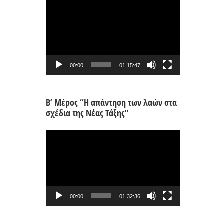
Πρόγραμμα
Αναπαραγωγής
Βίντεο
00:00
01:15:47
Β’ Μέρος “Η απάντηση των λαών στα
σχέδια της Νέας Τάξης”
Πρόγραμμα
Αναπαραγωγής
Βίντεο
00:00
01:32:36