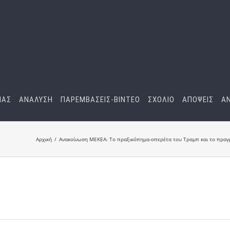
ΜΑΣ
ΑΝΑΛΥΣΗ
ΠΑΡΕΜΒΑΣΕΙΣ-BINTEO
ΣΧΟΛΙΟ
ΑΠΟΨΕΙΣ
Α
Αρχική
Ανακοίνωση ΜΕΚΕΑ: Το πραξικόπημα-οπερέτα του Τραμπ και το πραγ