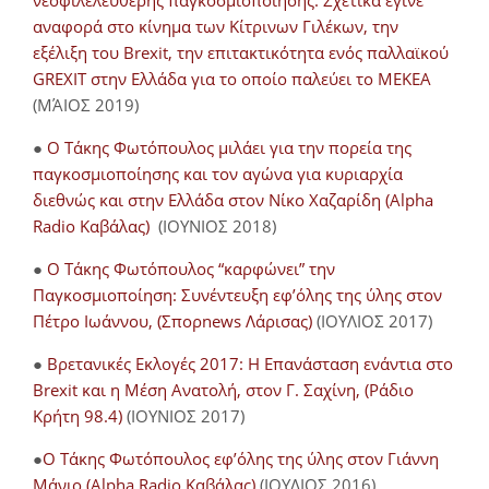
νεοφιλελεύθερης παγκοσμιοποίησης. Σχετικά έγινε
αναφορά στο κίνημα των Κίτρινων Γιλέκων, την
εξέλιξη του Brexit, την επιτακτικότητα ενός παλλαϊκού
GREXIT στην Ελλάδα για το οποίο παλεύει το ΜΕΚΕΑ
(ΜΆΙΟΣ 2019)
●
Ο Τάκης Φωτόπουλος μιλάει για την πορεία της
παγκοσμιοποίησης και τον αγώνα για κυριαρχία
διεθνώς και στην Ελλάδα στον Νίκο Χαζαρίδη (Alpha
Radio Καβάλας)
(ΙΟΥΝΙΟΣ 2018)
●
Ο Τάκης Φωτόπουλος “καρφώνει” την
Παγκοσμιοποίηση: Συνέντευξη εφ’όλης της ύλης στον
Πέτρο Ιωάννου, (Σπορnews Λάρισας)
(ΙΟΥΛΙΟΣ 2017)
●
Βρετανικές Εκλογές 2017: Η Επανάσταση ενάντια στο
Brexit και η Μέση Ανατολή, στον Γ. Σαχίνη, (Ράδιο
Κρήτη 98.4)
(ΙΟΥΝΙΟΣ 2017)
●
O Τάκης Φωτόπουλος εφ’όλης της ύλης στον Γιάννη
Μάνιο (Alpha Radio Καβάλας)
(ΙΟΥΛΙΟΣ 2016)