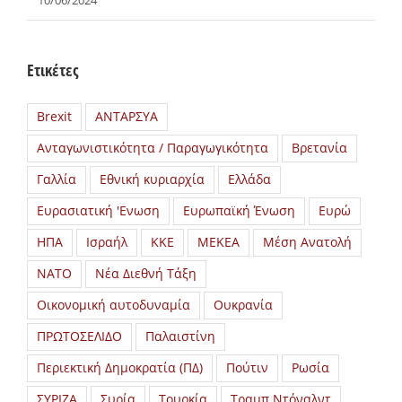
10/06/2024
Ετικέτες
Brexit
ΑΝΤΑΡΣΥΑ
Ανταγωνιστικότητα / Παραγωγικότητα
Βρετανία
Γαλλία
Εθνική κυριαρχία
Ελλάδα
Ευρασιατική 'Ενωση
Ευρωπαϊκή Ένωση
Ευρώ
ΗΠΑ
Ισραήλ
ΚΚΕ
ΜΕΚΕΑ
Μέση Ανατολή
ΝΑΤΟ
Νέα Διεθνή Τάξη
Οικονομική αυτοδυναμία
Ουκρανία
ΠΡΩΤΟΣΕΛΙΔΟ
Παλαιστίνη
Περιεκτική Δημοκρατία (ΠΔ)
Πούτιν
Ρωσία
ΣΥΡΙΖΑ
Συρία
Τουρκία
Τραμπ Ντόναλντ