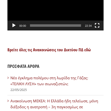
00:00
22:34
Βρείτε όλες τις Ανακοινώσεις του Δικτύου ΠΔ εδώ
ΠΡΟΣΦΑΤΑ ΑΡΘΡΑ
Νέο έγκλημα πολέμου στη λωρίδα της Γάζας:
«ΤΕΛΙΚΗ ΛΥΣΗ» των σιωναζιστών;
22/05/2025
Ανακοίνωση ΜΕΚΕΑ: Η Ελλάδα ήδη τελείωσε, μόνη
διέξοδος η ανατροπή – 3η παγκοσμίως σε