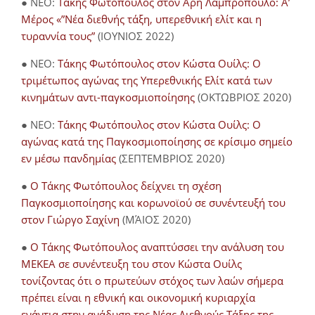
● NEO:
Τάκης Φωτόπουλος στον Άρη Λαμπρόπουλο: Α’
Μέρος «”Νέα διεθνής τάξη, υπερεθνική ελίτ και η
τυραννία τους”
(ΙΟΥΝΙΟΣ 2022)
● NEO:
Τάκης Φωτόπουλος στον Κώστα Ουίλς: Ο
τριμέτωπος αγώνας της Υπερεθνικής Ελίτ κατά των
κινημάτων αντι-παγκοσμιοποίησης
(ΟΚΤΩΒΡΙΟΣ 2020)
● NEO:
Τάκης Φωτόπουλος στον Κώστα Ουίλς: Ο
αγώνας κατά της Παγκοσμιοποίησης σε κρίσιμο σημείο
εν μέσω πανδημίας
(ΣΕΠΤΕΜΒΡΙΟΣ 2020)
●
Ο Τάκης Φωτόπουλος δείχνει τη σχέση
Παγκοσμιοποίησης και κορωνοϊού σε συνέντευξή του
στον Γιώργο Σαχίνη
(ΜΆΙΟΣ 2020)
●
O Τάκης Φωτόπουλος αναπτύσσει την ανάλυση του
ΜΕΚΕΑ σε συνέντευξη του στον Κώστα Ουίλς
τονίζοντας ότι ο πρωτεύων στόχος των λαών σήμερα
πρέπει είναι η εθνική και οικονομική κυριαρχία
ενάντια στην ανάδυση της Νέας Διεθνούς Τάξης της