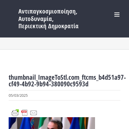
Μετάβαση
στο
περιεχόμενο
thumbnail_ImageToStl.com_ftcms_b4d51a97-
cf49-4b92-9b94-380090c9593d
05/03/2025