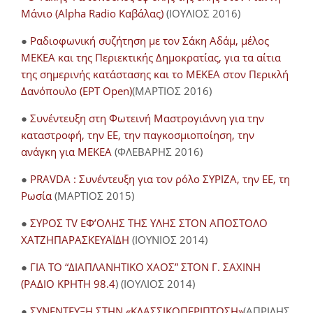
Μάνιο (Alpha Radio Καβάλας)
(ΙΟΥΛΙΟΣ 2016)
●
Ραδιοφωνική συζήτηση με τον Σάκη Αδάμ, μέλος
ΜΕΚΕΑ και της Περιεκτικής Δημοκρατίας, για τα αίτια
της σημερινής κατάστασης και το ΜΕΚΕΑ στον Περικλή
Δανόπουλο (ΕΡΤ Open)
(ΜΑΡΤΙΟΣ 2016)
●
Συνέντευξη στη Φωτεινή Μαστρογιάννη για την
καταστροφή, την ΕΕ, την παγκοσμιοποίηση, την
ανάγκη για ΜΕΚΕΑ
(ΦΛΕΒΑΡΗΣ 2016)
●
PRAVDA : Συνέντευξη για τον ρόλο ΣΥΡΙΖΑ, την ΕΕ, τη
Ρωσία
(ΜΑΡΤΙΟΣ 2015)
●
ΣΥΡΟΣ TV ΕΦ’ΟΛΗΣ ΤΗΣ ΥΛΗΣ ΣΤΟΝ ΑΠΟΣΤΟΛΟ
ΧΑΤΖΗΠΑΡΑΣΚΕΥΑΪΔΗ
(ΙΟΥΝΙΟΣ 2014)
●
ΓΙΑ ΤΟ “ΔΙΑΠΛΑΝΗΤΙΚΟ ΧΑΟΣ” ΣΤΟΝ Γ. ΣΑΧΙΝΗ
(ΡΑΔΙΟ ΚΡΗΤΗ 98.4
) (ΙΟΥΛΙΟΣ 2014)
●
ΣΥΝΕΝΤΕΥΞΗ ΣΤΗΝ «ΚΛΑΣΣΙΚΟΠΕΡΙΠΤΩΣΗ»
(ΑΠΡΙΛΗΣ